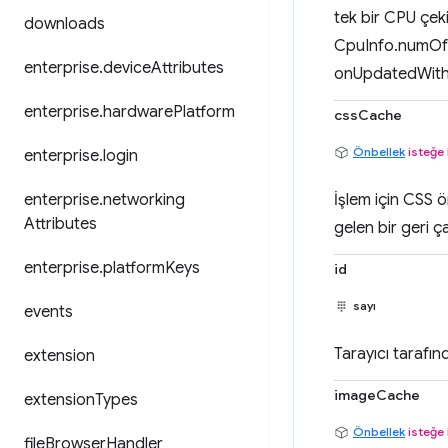
tek bir CPU çeki
downloads
CpuInfo.numOfP
enterprise
.
device
Attributes
onUpdatedWithMe
enterprise
.
hardware
Platform
cssCache
Önbellek
isteğe 
enterprise
.
login
enterprise
.
networking
İşlem için CSS 
Attributes
gelen bir geri ça
enterprise
.
platform
Keys
id
sayı
events
Tarayıcı tarafın
extension
imageCache
extension
Types
Önbellek
isteğe 
file
Browser
Handler