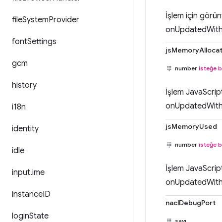
İşlem için görün
file
System
Provider
onUpdatedWithMe
font
Settings
jsMemoryAlloca
gcm
number
isteğe b
history
İşlem JavaScrip
onUpdatedWithMe
i18n
jsMemoryUsed
identity
number
isteğe b
idle
İşlem JavaScrip
input
.
ime
onUpdatedWithMe
instance
ID
naclDebugPort
login
State
sayı