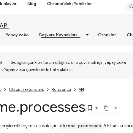
k olaylar
Blog
Chrome'daki Yenilikler
API
Yapay zeka
Başvuru Kaynakları
Örnekler
Ch
Google, içerikleri tercih ettiğiniz dile çevirmek için yapay zeka
ır. Yapay zeka çevirilerinde hata olabilir.
s
Chrome Extensions
Reference
API
me
.
processes
mleriyle etkileşim kurmak için
chrome.processes
API'sini kullanı