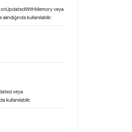
esne onUpdatedWithMemory veya
ındığında kullanılabilir.
Updated veya
kullanılabilir.