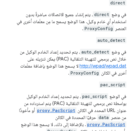
direct
في وضع
direct
، يتم إنشاء جميع الاتصالات مباشرةً بدون
استخدام أي خادم وكيل. هذا الوضع يسمح ما مِن معلَمات أخرى في
العنصر
ProxyConfig
.
auto_detect
في وضع
auto_detect
، يتم تحديد إعداد الخادم الوكيل من
خلال نص برمجي للتهيئة التلقائية (PAC) يمكن تنزيله على
http://wpad/wpad.dat
لا يسمح هذا الوضع بإضافة معلَمات
أخرى في الكائن
ProxyConfig
.
pac_script
في الوضع
pac_script
، يتم تحديد إعداد الخادم الوكيل
بواسطة نص برمجي للتهيئة التلقائية (PAC) يتم استرداده من
عنوان URL المحدد في الكائن
proxy.PacScript
أو مأخوذًا
من عنصر
data
حرفيًا المحددة في الكائن
proxy.PacScript
. بالإضافة إلى ذلك، لا يسمح هذا الوضع