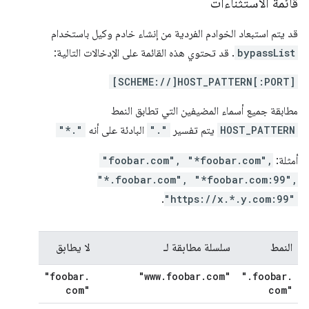
قائمة الاستثناءات
قد يتم استبعاد الخوادم الفردية من إنشاء خادم وكيل باستخدام
bypassList
. قد تحتوي هذه القائمة على الإدخالات التالية:
[SCHEME://]HOST_PATTERN[:PORT]
مطابقة جميع أسماء المضيفين التي تطابق النمط
HOST_PATTERN
يتم تفسير
"."
البادئة على أنه
"*."
أمثلة:
"foobar.com", "*foobar.com",
"*.foobar.com", "*foobar.com:99",
.
"https://x.*.y.com:99"
النمط
سلسلة مطابقة لـ
لا يطابق
"foobar
.
"www
.
foobar
.
com"
"
.
foobar
.
com"
com"