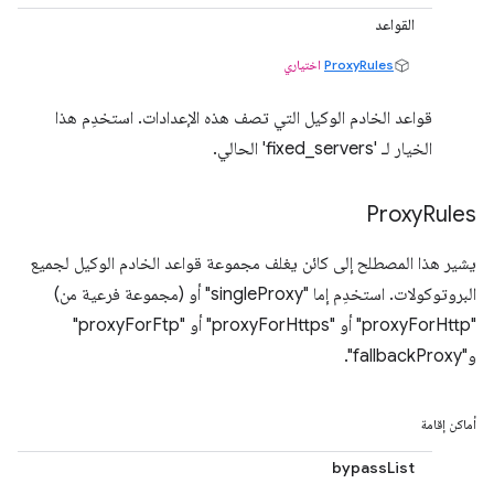
القواعد
ProxyRules
اختياري
قواعد الخادم الوكيل التي تصف هذه الإعدادات. استخدِم هذا
الخيار لـ 'fixed_servers' الحالي.
Proxy
Rules
يشير هذا المصطلح إلى كائن يغلف مجموعة قواعد الخادم الوكيل لجميع
البروتوكولات. استخدِم إما "singleProxy" أو (مجموعة فرعية من)
"proxyForHttp" أو "proxyForHttps" أو "proxyForFtp"
و"fallbackProxy".
أماكن إقامة
bypassList