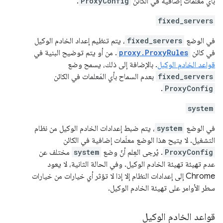
بأي معلمات إضافية في الكائن
ProxyConfig
.
fixed_servers
في الوضع
fixed_servers
، يتم تنظيم إعداد الخادم الوكيل
في كائن
proxy.ProxyRules
. من أو يتم توضيح البنية في
قواعد الخادم الوكيل
. بالإضافة إلى ذلك، يسمح وضع
fixed_servers
بعدم السماح بأي المَعلمات في الكائن
.
ProxyConfig
system
في الوضع
system
، يتم ضبط إعدادات الخادم الوكيل من نظام
التشغيل. لا يتيح هذا الوضع معلَمات إضافية في الكائن
ProxyConfig
. يُرجى العِلم أنّ وضع
system
مختلف عن
عدم تهيئة تهيئة الخادم الوكيل. وفي الحالة الثانية، لا يعود
Chrome إلى إعدادات النظام إلا إذا لا تؤثر أي خيارات من خيارات
سطر الأوامر على تهيئة الخادم الوكيل.
قواعد الخادم الوكيل