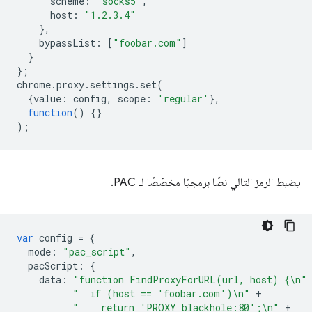
scheme
:
"socks5"
,
host
:
"1.2.3.4"
},
bypassList
:
[
"foobar.com"
]
}
};
chrome
.
proxy
.
settings
.
set
(
{
value
:
config
,
scope
:
'regular'
},
function
()
{}
);
يضبط الرمز التالي نصًا برمجيًا مخصّصًا لـ PAC.
var
config
=
{
mode
:
"pac_script"
,
pacScript
:
{
data
:
"function FindProxyForURL(url, host) {\n"
"  if (host == 'foobar.com')\n"
+
"    return 'PROXY blackhole:80';\n"
+