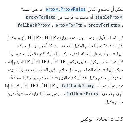
يمكن أن يحتوي الكائن
proxy.ProxyRules
إما على السمة
singleProxy
أو مجموعة فرعية من
proxyForHttp
و
proxyForHttps
و
proxyForFtp
و
fallbackProxy
في الحالة الأولى، يتم توجيه عدد زيارات HTTP وHTTPS و"بروتوكول
نقل الملفات" عبر الخادم الوكيل المحدد. مشاكل أخرى إرسال حركة
البيانات مباشرة. في الحالة الثانية، يكون السلوك أكثر دقة إلى حد ما: إذا
كان هناك خادم وكيل مع بروتوكول HTTP أو HTTPS أو FTP، يتم إنشاء
حركة البيانات ذات الصلة من خلال خادم وكيل الخادم المحدد. إذا لم يتم
تحديد أي خادم وكيل هذا أو كانت الزيارات تستخدم بروتوكولاً مختلفًا
عن يتم استخدام
fallbackProxy
أو HTTP أو HTTPS أو FTP. إذا
لم يتم تحديد
fallbackProxy
، سيتم إرسال الزيارات مباشرةً بدون
خادم وكيل.
كائنات الخادم الوكيل