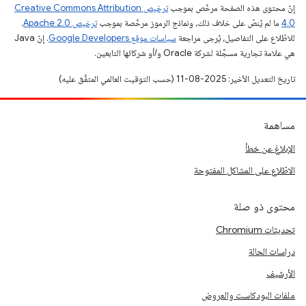
إنّ محتوى هذه الصفحة مرخّص بموجب
ترخيص Creative Commons Attribution
4.0‏
ما لم يُنصّ على خلاف ذلك، ونماذج الرموز مرخّصة بموجب
ترخيص Apache 2.0‏
.
للاطّلاع على التفاصيل، يُرجى مراجعة
سياسات موقع Google Developers‏
. إنّ Java
هي علامة تجارية مسجَّلة لشركة Oracle و/أو شركائها التابعين.
تاريخ التعديل الأخير: 2025-08-11 (حسب التوقيت العالمي المتفَّق عليه)
مساهمة
الإبلاغ عن خطأ
الاطّلاع على المشاكل المفتوحة
محتوى ذو صلة
تحديثات Chromium
دراسات الحالة
الأرشيف
ملفات البودكاست والعروض