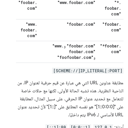
"foobar
.
"www
.
foobar
.
com"
"*
.
com"
foobar
.
com"
"www
.
"foobar
.
com"
"foobar
.
foobar
.
com"
com"
"www
.
"foobar
.
com"
"*foobar
.
و
foobar
.
com"
com"
"foofoobar
.
com"
و
[SCHEME://]IP_LITERAL[:PORT]
مطابقة عناوين URL التي هي عبارة عن قيم حرفية لعنوان IP. من
الناحية النظرية، هذه تشبه الحالة الأولى، لكنها مع حالات خاصة
للتعامل مع تحديد عنوان IP الحرفي. على سبيل المثال، المطابقة
على "[0:0:0::1]" هو نفسه المطابق على "[::1]" لأنّ تحديد عنوان
URL الأساسي لـ IPv6 يتم داخليًا.
أمثلة:
127.0.1
،
[0:0::1]
،
[::1]:80
،