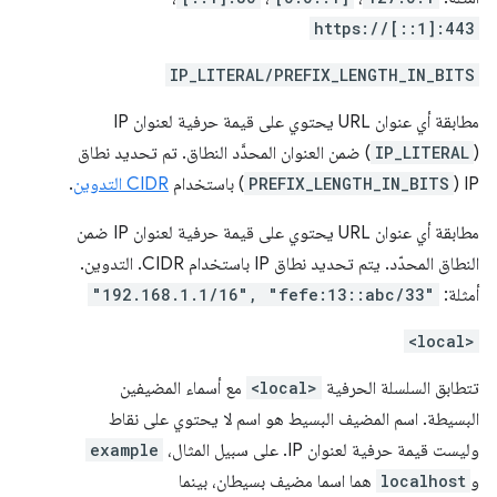
https://[::1]:443
IP_LITERAL/PREFIX_LENGTH_IN_BITS
مطابقة أي عنوان URL يحتوي على قيمة حرفية لعنوان IP
(
IP_LITERAL
) ضمن العنوان المحدَّد النطاق. تم تحديد نطاق
IP (
PREFIX_LENGTH_IN_BITS
) باستخدام
CIDR التدوين
.
مطابقة أي عنوان URL يحتوي على قيمة حرفية لعنوان IP ضمن
النطاق المحدّد. يتم تحديد نطاق IP باستخدام CIDR. التدوين.
أمثلة:
"192.168.1.1/16", "fefe:13::abc/33"
<local>
تتطابق السلسلة الحرفية
<local>
مع أسماء المضيفين
البسيطة. اسم المضيف البسيط هو اسم لا يحتوي على نقاط
وليست قيمة حرفية لعنوان IP. على سبيل المثال،
example
و
localhost
هما اسما مضيف بسيطان، بينما