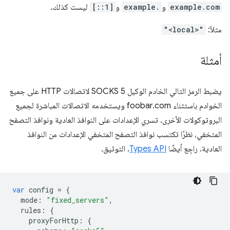
example.com
و
example.
و
[::1]
ليست كذلك.
مثلاً:
"<local>"
أمثلة
يضبط الرمز التالي الخادم الوكيل SOCKS 5 لاتصالات HTTP على جميع
الخوادم باستثناء foobar.com ويستخدمه الاتصالات المباشرة لجميع
البروتوكولات الأخرى. تسري الإعدادات على النوافذ العادية ونوافذ التصفح
المتخفي، نظرًا تكتسب نوافذ التصفح المتخفي الإعدادات من النوافذ
العادية. راجِع أيضًا
Types API
. التوثيق.
var
config
=
{
mode
:
"fixed_servers"
,
rules
:
{
proxyForHttp
:
{