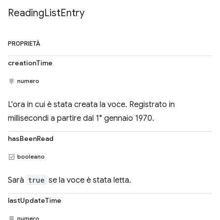
Reading
List
Entry
PROPRIETÀ
creationTime
numero
L'ora in cui è stata creata la voce. Registrato in
millisecondi a partire dal 1° gennaio 1970.
hasBeenRead
booleano
Sarà
true
se la voce è stata letta.
lastUpdateTime
numero