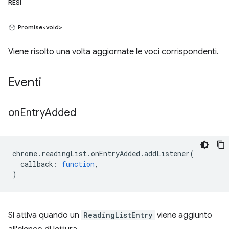
RESI
Promise<void>
Viene risolto una volta aggiornate le voci corrispondenti.
Eventi
on
Entry
Added
chrome
.
readingList
.
onEntryAdded
.
addListener
(
callback
:
function
,
)
Si attiva quando un
ReadingListEntry
viene aggiunto