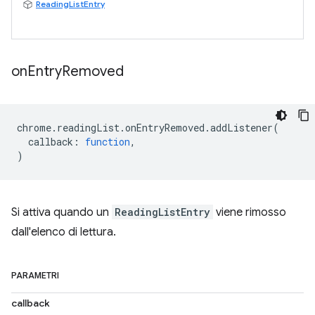
ReadingListEntry
on
Entry
Removed
chrome
.
readingList
.
onEntryRemoved
.
addListener
(
callback
:
function
,
)
Si attiva quando un
ReadingListEntry
viene rimosso
dall'elenco di lettura.
PARAMETRI
callback