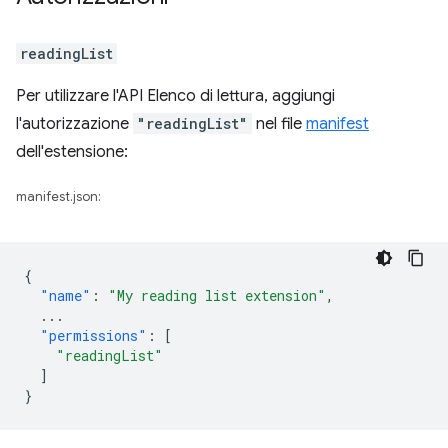
readingList
Per utilizzare l'API Elenco di lettura, aggiungi
l'autorizzazione
"readingList"
nel file
manifest
dell'estensione:
manifest.json:
{
"name"
:
"My reading list extension"
,
...
"permissions"
:
[
"readingList"
]
}