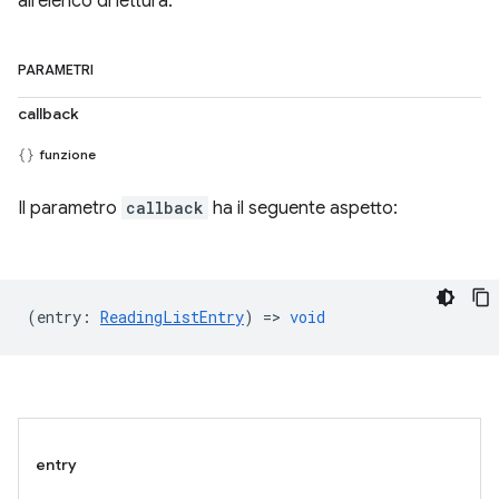
all'elenco di lettura.
PARAMETRI
callback
funzione
Il parametro
callback
ha il seguente aspetto:
(
entry
:
ReadingListEntry
) =>
void
entry