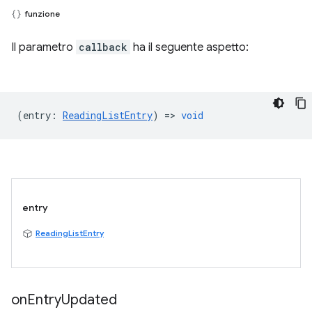
funzione
Il parametro
callback
ha il seguente aspetto:
(
entry
:
ReadingListEntry
) =>
void
entry
ReadingListEntry
on
Entry
Updated