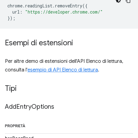
chrome
.
readingList
.
removeEntry
({
url
:
"https://developer.chrome.com/"
});
Esempi di estensioni
Per altre demo di estensioni dell'API Elenco di lettura,
consulta l'
esempio di API Elenco di lettura
.
Tipi
Add
Entry
Options
PROPRIETÀ
hasBeenRead