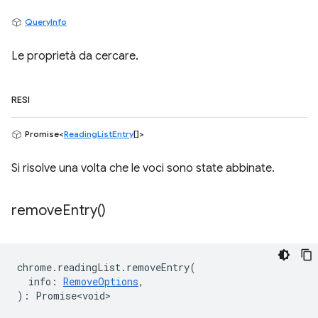
QueryInfo
Le proprietà da cercare.
RESI
Promise<
ReadingListEntry
[]>
Si risolve una volta che le voci sono state abbinate.
remove
Entry(
)
chrome
.
readingList
.
removeEntry
(
info
:
RemoveOptions
,
)
:
Promise<void>