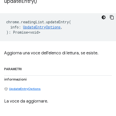
update
Entry(
)
chrome
.
readingList
.
updateEntry
(
info
:
UpdateEntryOptions
,
)
:
Promise<void>
Aggiorna una voce dell'elenco di lettura, se esiste.
PARAMETRI
informazioni
UpdateEntryOptions
La voce da aggiornare.