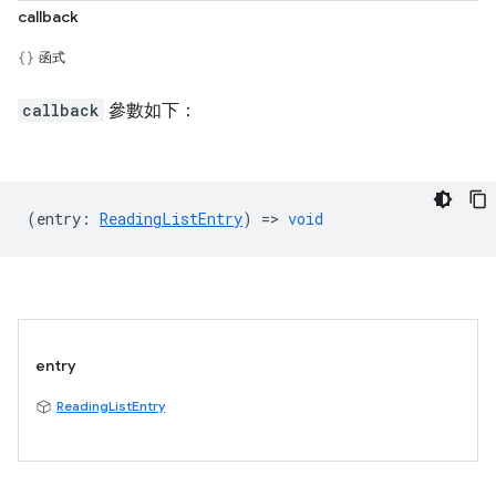
callback
函式
callback
參數如下：
(
entry
:
ReadingListEntry
) =>
void
entry
ReadingListEntry