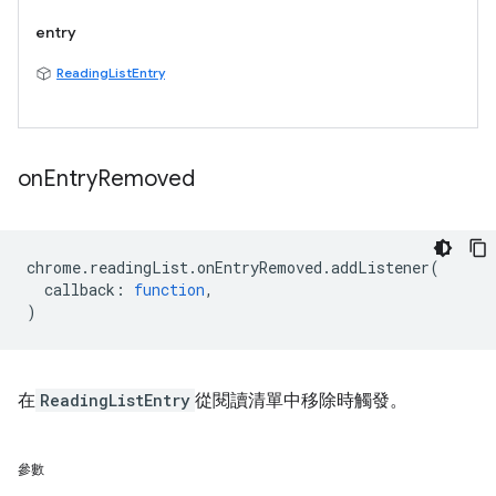
entry
ReadingListEntry
on
Entry
Removed
chrome
.
readingList
.
onEntryRemoved
.
addListener
(
callback
:
function
,
)
在
ReadingListEntry
從閱讀清單中移除時觸發。
參數