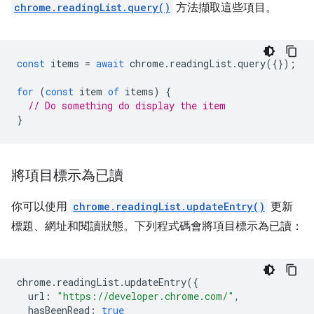
chrome.readingList.query()
方法擷取這些項目。
const
items
=
await
chrome
.
readingList
.
query
({});
for
(
const
item
of
items
)
{
// Do something do display the item
}
將項目標示為已讀
你可以使用
chrome.readingList.updateEntry()
更新
標題、網址和閱讀狀態。下列程式碼會將項目標示為已讀：
chrome
.
readingList
.
updateEntry
({
url
:
"https://developer.chrome.com/"
,
hasBeenRead
:
true