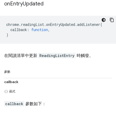
on
Entry
Updated
chrome
.
readingList
.
onEntryUpdated
.
addListener
(
callback
:
function
,
)
在閱讀清單中更新
ReadingListEntry
時觸發。
參數
callback
函式
callback
參數如下：