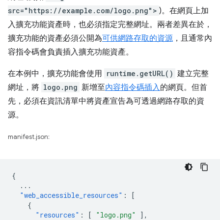
src="https://example.com/logo.png">
)。在網頁上加
入擴充功能資產時，也必須指定完整網址。兩者差異在於，
擴充功能的資產必須公開為
可供網路存取的資源
，且通常內
容指令碼會負責插入擴充功能資產。
在本例中，擴充功能會使用
runtime.getURL()
建立完整
網址，將
logo.png
新增至
內容指令碼
插入
的網頁。但首
先，必須在資訊清單中將資產宣告為可透過網路存取的資
源。
manifest.json:
{
...
"web_accessible_resources"
:
[
{
"resources"
:
[
"logo.png"
],