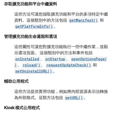
存取擴充功能和平台中繼資料
這些方法可讓您擷取擴充功能和平台的多項特定中繼
資料。這個類別中的方法包括
getManifest()
和
getPlatformInfo()
。
管理擴充功能生命週期和選項
這些屬性可讓您對擴充功能執行一些中繼作業，並顯
示選項頁面。 這個類別中的方法和事件包括
onInstalled
、
onStartup
、
openOptionsPage(
)
、
reload()
、
requestUpdateCheck()
和
setUninstallURL()
。
輔助公用程式
這些方法提供實用功能，例如將內部資源表示法轉換
為外部格式。這類方法包括
getURL()
。
Kiosk 模式公用程式