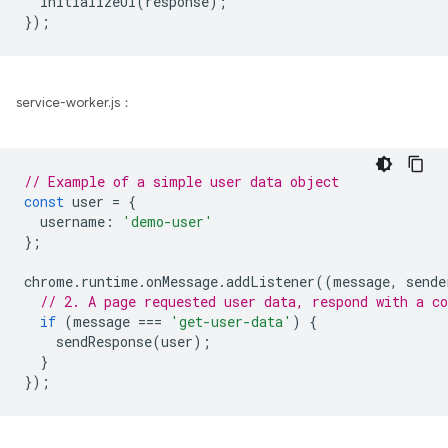
initializeUI
(
response
);
});
service-worker.js：
// Example of a simple user data object
const
user
=
{
username
:
'demo-user'
};
chrome
.
runtime
.
onMessage
.
addListener
((
message
,
sende
// 2. A page requested user data, respond with a co
if
(
message
===
'get-user-data'
)
{
sendResponse
(
user
);
}
});