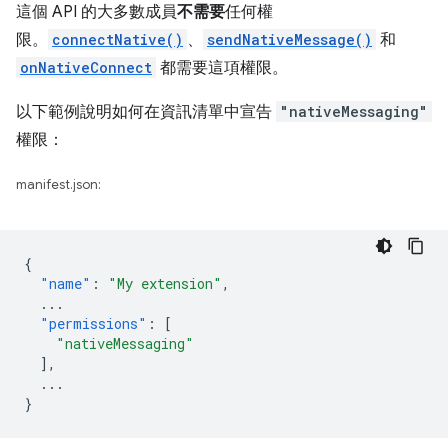
這個 API 的大多數成員
不需要
任何權
限。
connectNative()
、
sendNativeMessage()
和
onNativeConnect
都需要這項權限。
以下範例說明如何在資訊清單中宣告
"nativeMessaging"
權限：
manifest.json:
{
"name"
:
"My extension"
,
...
"permissions"
:
[
"nativeMessaging"
],
...
}