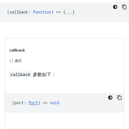
(
callback
:
function
) => {...}
callback
函式
callback
參數如下：
(
port
:
Port
) =>
void