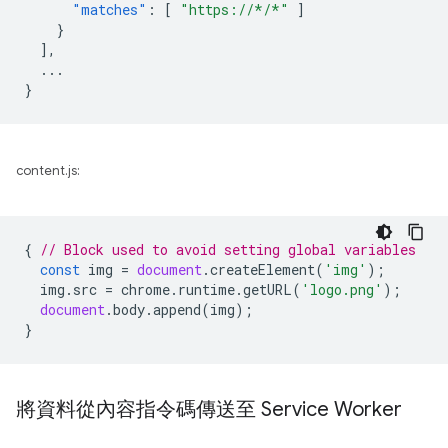
"matches"
:
[
"https://*/*"
]
}
],
...
}
content.js:
{
// Block used to avoid setting global variables
const
img
=
document
.
createElement
(
'img'
);
img
.
src
=
chrome
.
runtime
.
getURL
(
'logo.png'
);
document
.
body
.
append
(
img
);
}
將資料從內容指令碼傳送至 Service Worker