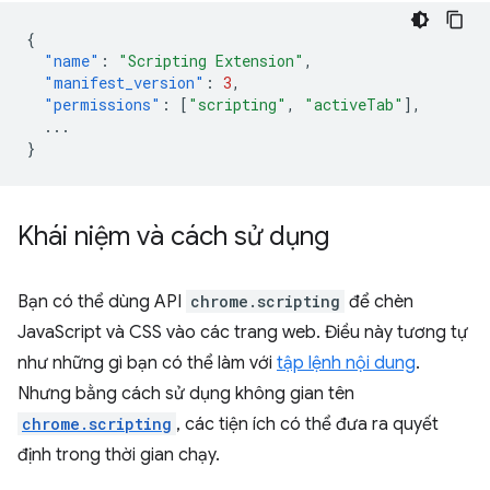
{
"name"
:
"Scripting Extension"
,
"manifest_version"
:
3
,
"permissions"
:
[
"scripting"
,
"activeTab"
],
...
}
Khái niệm và cách sử dụng
Bạn có thể dùng API
chrome.scripting
để chèn
JavaScript và CSS vào các trang web. Điều này tương tự
như những gì bạn có thể làm với
tập lệnh nội dung
.
Nhưng bằng cách sử dụng không gian tên
chrome.scripting
, các tiện ích có thể đưa ra quyết
định trong thời gian chạy.