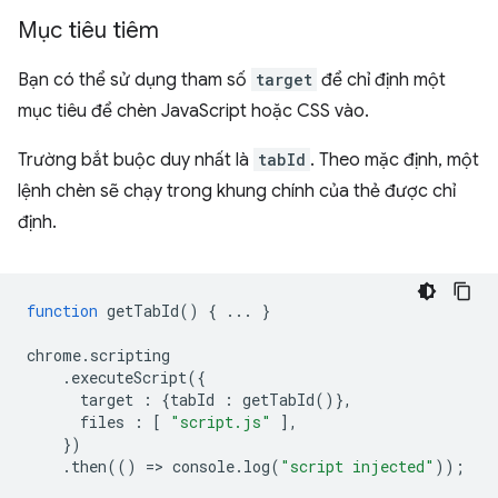
Mục tiêu tiêm
Bạn có thể sử dụng tham số
target
để chỉ định một
mục tiêu để chèn JavaScript hoặc CSS vào.
Trường bắt buộc duy nhất là
tabId
. Theo mặc định, một
lệnh chèn sẽ chạy trong khung chính của thẻ được chỉ
định.
function
getTabId
()
{
...
}
chrome
.
scripting
.
executeScript
({
target
:
{
tabId
:
getTabId
()},
files
:
[
"script.js"
],
})
.
then
(()
=
>
console
.
log
(
"script injected"
));