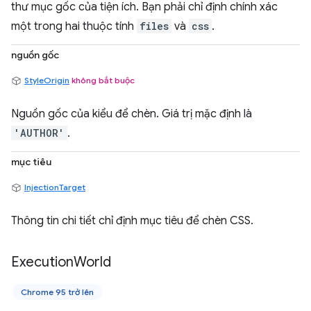
thư mục gốc của tiện ích. Bạn phải chỉ định chính xác
một trong hai thuộc tính
files
và
css
.
nguồn gốc
StyleOrigin
không bắt buộc
Nguồn gốc của kiểu để chèn. Giá trị mặc định là
'AUTHOR'
.
mục tiêu
InjectionTarget
Thông tin chi tiết chỉ định mục tiêu để chèn CSS.
Execution
World
Chrome 95 trở lên