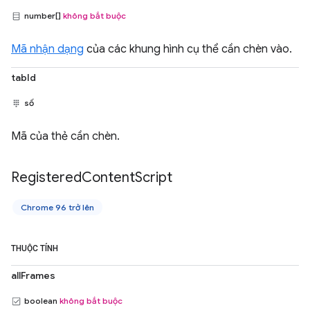
number[]
không bắt buộc
Mã nhận dạng
của các khung hình cụ thể cần chèn vào.
tabId
số
Mã của thẻ cần chèn.
Registered
Content
Script
Chrome 96 trở lên
THUỘC TÍNH
allFrames
boolean
không bắt buộc