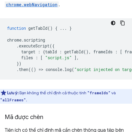
chrome.webNavigation
.
function
getTabId
()
{
...
}
chrome
.
scripting
.
executeScript
({
target
:
{
tabId
:
getTabId
(),
frameIds
:
[
fra
files
:
[
"script.js"
],
})
.
then
(()
=
>
console
.
log
(
"script injected on targ
Lưu ý:
Bạn không thể chỉ định cả thuộc tính
và
"frameIds"
.
"allFrames"
Mã được chèn
Tiện ích có thể chỉ định mã cần chèn thông qua tệp bên