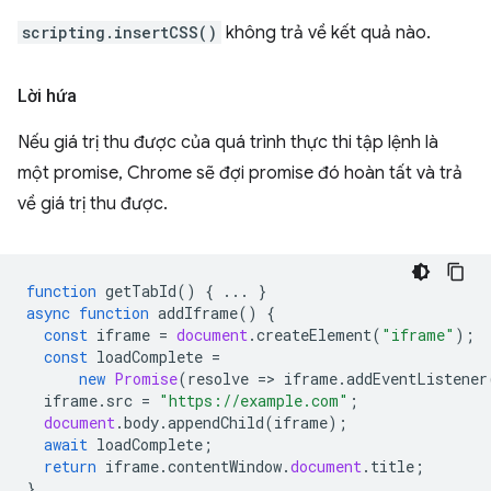
scripting.insertCSS()
không trả về kết quả nào.
Lời hứa
Nếu giá trị thu được của quá trình thực thi tập lệnh là
một promise, Chrome sẽ đợi promise đó hoàn tất và trả
về giá trị thu được.
function
getTabId
()
{
...
}
async
function
addIframe
()
{
const
iframe
=
document
.
createElement
(
"iframe"
);
const
loadComplete
=
new
Promise
(
resolve
=
>
iframe
.
addEventListener
iframe
.
src
=
"https://example.com"
;
document
.
body
.
appendChild
(
iframe
);
await
loadComplete
;
return
iframe
.
contentWindow
.
document
.
title
;
}