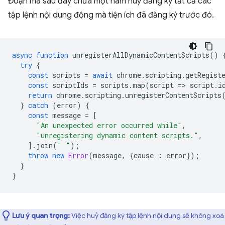
Đoạn mã sau đây chứa một hàm huỷ đăng ký tất cả các
tập lệnh nội dung động mà tiện ích đã đăng ký trước đó.
async
function
unregisterAllDynamicContentScripts
()
try
{
const
scripts
=
await
chrome
.
scripting
.
getRegist
const
scriptIds
=
scripts
.
map
(
script
=
>
script
.
i
return
chrome
.
scripting
.
unregisterContentScripts
}
catch
(
error
)
{
const
message
=
[
"An unexpected error occurred while"
,
"unregistering dynamic content scripts."
,
].
join
(
" "
);
throw
new
Error
(
message
,
{
cause
:
error
});
}
}
Lưu ý quan trọng:
Việc huỷ đăng ký tập lệnh nội dung sẽ không xoá