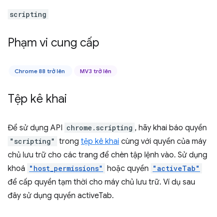
scripting
Phạm vi cung cấp
Chrome 88 trở lên
MV3 trở lên
Tệp kê khai
Để sử dụng API
chrome.scripting
, hãy khai báo quyền
"scripting"
trong
tệp kê khai
cùng với quyền của máy
chủ lưu trữ cho các trang để chèn tập lệnh vào. Sử dụng
khoá
"host_permissions"
hoặc quyền
"activeTab"
để cấp quyền tạm thời cho máy chủ lưu trữ. Ví dụ sau
đây sử dụng quyền activeTab.