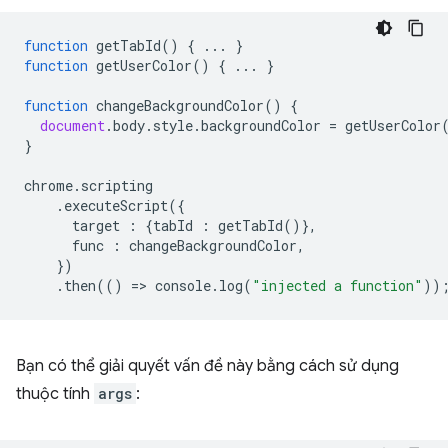
function
getTabId
()
{
...
}
function
getUserColor
()
{
...
}
function
changeBackgroundColor
()
{
document
.
body
.
style
.
backgroundColor
=
getUserColor
}
chrome
.
scripting
.
executeScript
({
target
:
{
tabId
:
getTabId
()},
func
:
changeBackgroundColor
,
})
.
then
(()
=
>
console
.
log
(
"injected a function"
))
Bạn có thể giải quyết vấn đề này bằng cách sử dụng
thuộc tính
args
: