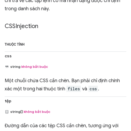
chỉ trả về các tập lệnh có mã nhận dạng được chỉ định
trong danh sách này.
CSSInjection
THUỘC TÍNH
css
string
không bắt buộc
Một chuỗi chứa CSS cần chèn. Bạn phải chỉ định chính
xác một trong hai thuộc tính
files
và
css
.
tệp
string[]
không bắt buộc
Đường dẫn của các tệp CSS cần chèn, tương ứng với