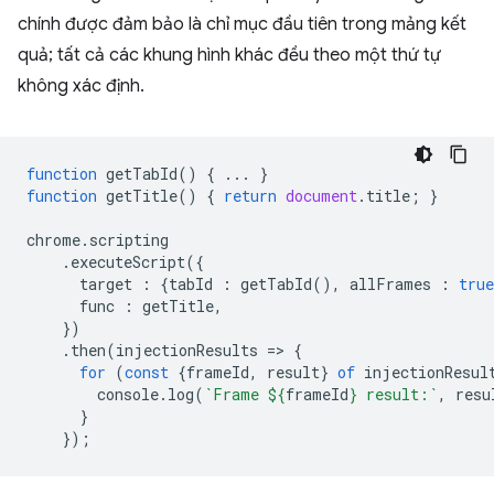
chính được đảm bảo là chỉ mục đầu tiên trong mảng kết
quả; tất cả các khung hình khác đều theo một thứ tự
không xác định.
function
getTabId
()
{
...
}
function
getTitle
()
{
return
document
.
title
;
}
chrome
.
scripting
.
executeScript
({
target
:
{
tabId
:
getTabId
(),
allFrames
:
true
func
:
getTitle
,
})
.
then
(
injectionResults
=
>
{
for
(
const
{
frameId
,
result
}
of
injectionResul
console
.
log
(
`Frame 
${
frameId
}
 result:`
,
resu
}
});