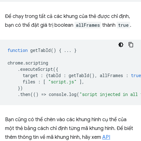
Để chạy trong tất cả các khung của thẻ được chỉ định,
bạn có thể đặt giá trị boolean
allFrames
thành
true
.
function
getTabId
()
{
...
}
chrome
.
scripting
.
executeScript
({
target
:
{
tabId
:
getTabId
(),
allFrames
:
true
files
:
[
"script.js"
],
})
.
then
(()
=
>
console
.
log
(
"script injected in all 
Bạn cũng có thể chèn vào các khung hình cụ thể của
một thẻ bằng cách chỉ định từng mã khung hình. Để biết
thêm thông tin về mã khung hình, hãy xem
API