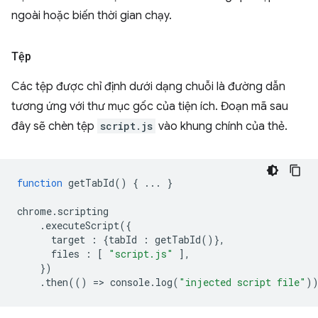
ngoài hoặc biến thời gian chạy.
Tệp
Các tệp được chỉ định dưới dạng chuỗi là đường dẫn
tương ứng với thư mục gốc của tiện ích. Đoạn mã sau
đây sẽ chèn tệp
script.js
vào khung chính của thẻ.
function
getTabId
()
{
...
}
chrome
.
scripting
.
executeScript
({
target
:
{
tabId
:
getTabId
()},
files
:
[
"script.js"
],
})
.
then
(()
=
>
console
.
log
(
"injected script file"
)