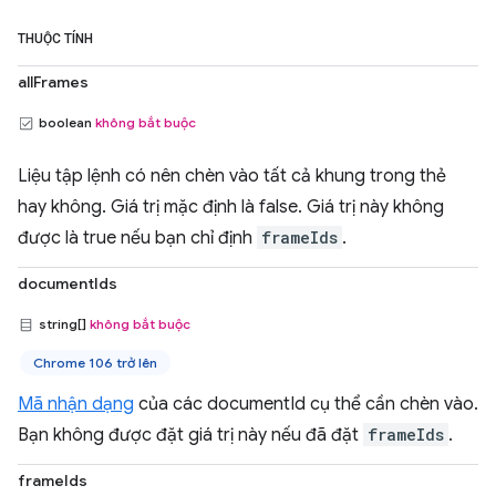
THUỘC TÍNH
allFrames
boolean
không bắt buộc
Liệu tập lệnh có nên chèn vào tất cả khung trong thẻ
hay không. Giá trị mặc định là false. Giá trị này không
được là true nếu bạn chỉ định
frameIds
.
documentIds
string[]
không bắt buộc
Chrome 106 trở lên
Mã nhận dạng
của các documentId cụ thể cần chèn vào.
Bạn không được đặt giá trị này nếu đã đặt
frameIds
.
frameIds