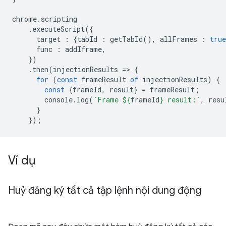
chrome
.
scripting
.
executeScript
({
target
:
{
tabId
:
getTabId
(),
allFrames
:
true
func
:
addIframe
,
})
.
then
(
injectionResults
=
>
{
for
(
const
frameResult
of
injectionResults
)
{
const
{
frameId
,
result
}
=
frameResult
;
console
.
log
(
`Frame 
${
frameId
}
 result:`
,
resu
}
});
Ví dụ
Huỷ đăng ký tất cả tập lệnh nội dung động