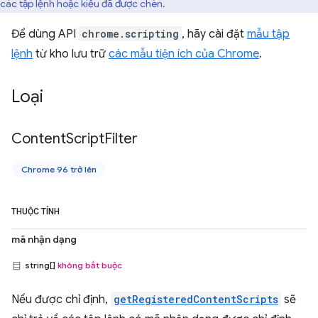
các tập lệnh hoặc kiểu đã được chèn.
Để dùng API
chrome.scripting
, hãy cài đặt
mẫu tập
lệnh
từ kho lưu trữ
các mẫu tiện ích của Chrome
.
Loại
Content
Script
Filter
Chrome 96 trở lên
THUỘC TÍNH
mã nhận dạng
string[]
không bắt buộc
Nếu được chỉ định,
getRegisteredContentScripts
sẽ