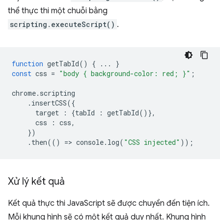
thể thực thi một chuỗi bằng
scripting.executeScript()
.
function
getTabId
()
{
...
}
const
css
=
"body { background-color: red; }"
;
chrome
.
scripting
.
insertCSS
({
target
:
{
tabId
:
getTabId
()},
css
:
css
,
})
.
then
(()
=
>
console
.
log
(
"CSS injected"
));
Xử lý kết quả
Kết quả thực thi JavaScript sẽ được chuyển đến tiện ích.
Mỗi khung hình sẽ có một kết quả duy nhất. Khung hình