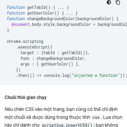
function
getTabId
()
{
...
}
function
getUserColor
()
{
...
}
function
changeBackgroundColor
(
backgroundColor
)
{
document
.
body
.
style
.
backgroundColor
=
backgroundCo
}
chrome
.
scripting
.
executeScript
({
target
:
{
tabId
:
getTabId
()},
func
:
changeBackgroundColor
,
args
:
[
getUserColor
()
],
})
.
then
(()
=
>
console
.
log
(
"injected a function"
))
Chuỗi thời gian chạy
Nếu chèn CSS vào một trang, bạn cũng có thể chỉ định
một chuỗi sẽ được dùng trong thuộc tính
css
. Lựa chọn
này chỉ dành cho
scripting.insertCSS()
; bạn không