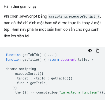
Hàm thời gian chạy
Khi chèn JavaScript bằng
scripting.executeScript()
,
bạn có thể chỉ định một hàm sẽ được thực thi thay vì một
tệp. Hàm này phải là một biến hàm có sẵn cho ngữ cảnh
tiện ích hiện tại.
function
getTabId
()
{
...
}
function
getTitle
()
{
return
document
.
title
;
}
chrome
.
scripting
.
executeScript
({
target
:
{
tabId
:
getTabId
()},
func
:
getTitle
,
})
.
then
(()
=
>
console
.
log
(
"injected a function"
))