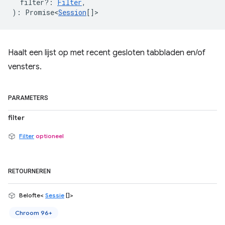
filter?
:
Filter
,
)
:
Promise<
Session
[]
>
Haalt een lijst op met recent gesloten tabbladen en/of
vensters.
PARAMETERS
filter
Filter
optioneel
RETOURNEREN
Belofte<
Sessie
[]>
Chroom 96+