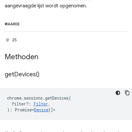
aangevraagde lijst wordt opgenomen.
WAARDE
25
Methoden
get
Devices(
)
chrome
.
sessions
.
getDevices
(
filter?
:
Filter
,
)
:
Promise<
Device
[]
>