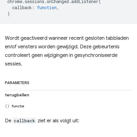
chrome
.
sessions
.
onChanged
.
addListener
(
callback
:
function
,
)
Wordt geactiveerd wanneer recent gesloten tabbladen
en/of vensters worden gewijzigd. Deze gebeurtenis
controleert geen wijzigingen in gesynchroniseerde
sessies.
PARAMETERS
terugbellen
functie
De
callback
ziet er als volgt uit: