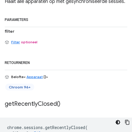
Haalt alle apparaten op met gesynchroniseerde sessies.
PARAMETERS
filter
Filter
optioneel
RETOURNEREN
Belofte<
Apparaat
[]>
Chroom 96+
get
Recently
Closed(
)
chrome
.
sessions
.
getRecentlyClosed
(