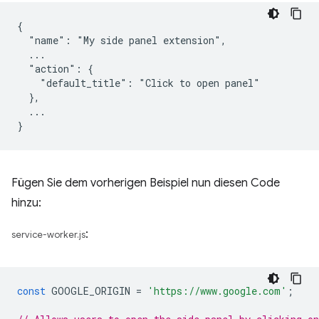
{

  "name": "My side panel extension",

  ...

  "action": {

    "default_title": "Click to open panel"

  },

  ...

Fügen Sie dem vorherigen Beispiel nun diesen Code
hinzu:
:
service-worker.js
const
GOOGLE_ORIGIN
=
'https://www.google.com'
;