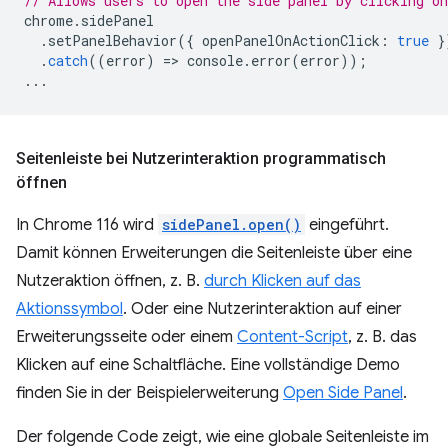
// Allows users to open the side panel by clicking on
chrome
.
sidePanel
.
setPanelBehavior
({
openPanelOnActionClick
:
true
}
.
catch
((
error
)
=
>
console
.
error
(
error
));
...
Seitenleiste bei Nutzerinteraktion programmatisch
öffnen
In Chrome 116 wird
sidePanel.open()
eingeführt.
Damit können Erweiterungen die Seitenleiste über eine
Nutzeraktion öffnen, z. B.
durch Klicken auf das
Aktionssymbol
. Oder eine Nutzerinteraktion auf einer
Erweiterungsseite oder einem
Content-Script
, z. B. das
Klicken auf eine Schaltfläche. Eine vollständige Demo
finden Sie in der Beispielerweiterung
Open Side Panel
.
Der folgende Code zeigt, wie eine globale Seitenleiste im