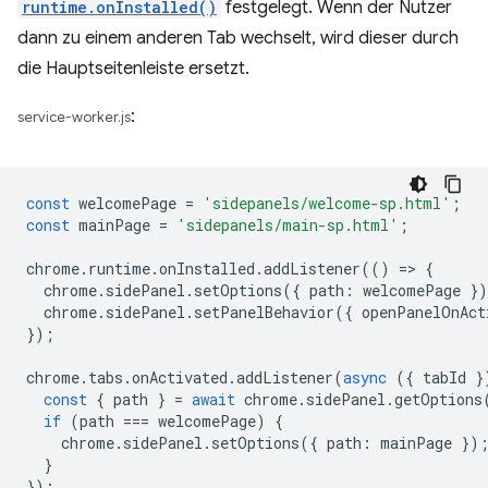
runtime.onInstalled()
festgelegt. Wenn der Nutzer
dann zu einem anderen Tab wechselt, wird dieser durch
die Hauptseitenleiste ersetzt.
:
service-worker.js
const
welcomePage
=
'sidepanels/welcome-sp.html'
;
const
mainPage
=
'sidepanels/main-sp.html'
;
chrome
.
runtime
.
onInstalled
.
addListener
(()
=
>
{
chrome
.
sidePanel
.
setOptions
({
path
:
welcomePage
}
chrome
.
sidePanel
.
setPanelBehavior
({
openPanelOnAct
});
chrome
.
tabs
.
onActivated
.
addListener
(
async
({
tabId
}
const
{
path
}
=
await
chrome
.
sidePanel
.
getOptions
if
(
path
===
welcomePage
)
{
chrome
.
sidePanel
.
setOptions
({
path
:
mainPage
})
}
});