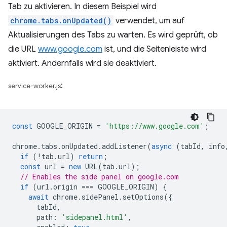
Tab zu aktivieren. In diesem Beispiel wird
chrome.tabs.onUpdated()
verwendet, um auf
Aktualisierungen des Tabs zu warten. Es wird geprüft, ob
die URL
www.google.com
ist, und die Seitenleiste wird
aktiviert. Andernfalls wird sie deaktiviert.
:
service-worker.js
const
GOOGLE_ORIGIN
=
'https://www.google.com'
;
chrome
.
tabs
.
onUpdated
.
addListener
(
async
(
tabId
,
info
if
(
!
tab
.
url
)
return
;
const
url
=
new
URL
(
tab
.
url
);
// Enables the side panel on google.com
if
(
url
.
origin
===
GOOGLE_ORIGIN
)
{
await
chrome
.
sidePanel
.
setOptions
({
tabId
,
path
:
'sidepanel.html'
,