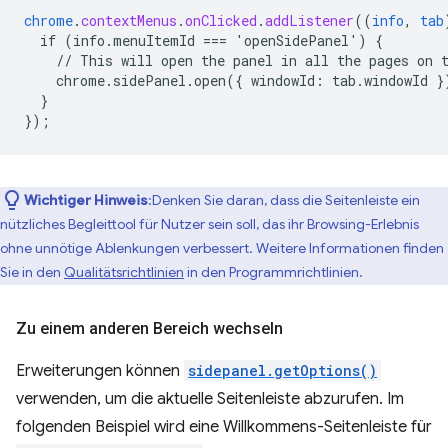
chrome
.
contextMenus
.
onClicked
.
addListener
((
info
,
tab
if
(info.menuItemId
===
'openSidePanel')
{
//
This
will
open
the
panel
in
all
the
pages
on
chrome.sidePanel.open({
windowId
:
tab
.
windowId
}
}
}
);
Wichtiger Hinweis
:Denken Sie daran, dass die Seitenleiste ein
nützliches Begleittool für Nutzer sein soll, das ihr Browsing-Erlebnis
ohne unnötige Ablenkungen verbessert. Weitere Informationen finden
Sie in den
Qualitätsrichtlinien
in den Programmrichtlinien.
Zu einem anderen Bereich wechseln
Erweiterungen können
sidepanel.getOptions()
verwenden, um die aktuelle Seitenleiste abzurufen. Im
folgenden Beispiel wird eine Willkommens-Seitenleiste für