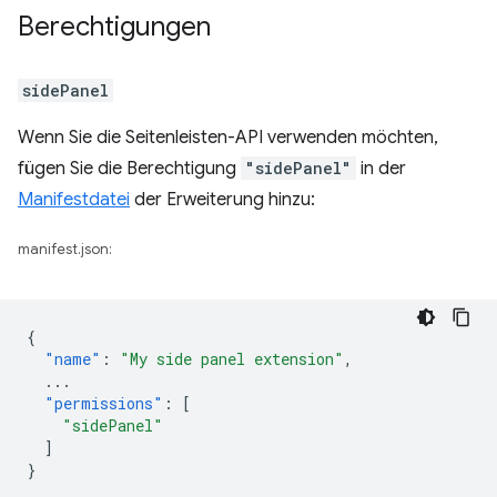
Berechtigungen
sidePanel
Wenn Sie die Seitenleisten-API verwenden möchten,
fügen Sie die Berechtigung
"sidePanel"
in der
Manifestdatei
der Erweiterung hinzu:
manifest.json:
{
"name"
:
"My side panel extension"
,
...
"permissions"
:
[
"sidePanel"
]
}