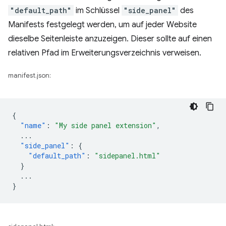
"default_path"
im Schlüssel
"side_panel"
des
Manifests festgelegt werden, um auf jeder Website
dieselbe Seitenleiste anzuzeigen. Dieser sollte auf einen
relativen Pfad im Erweiterungsverzeichnis verweisen.
manifest.json:
{
"name"
:
"My side panel extension"
,
...
"side_panel"
:
{
"default_path"
:
"sidepanel.html"
}
...
}