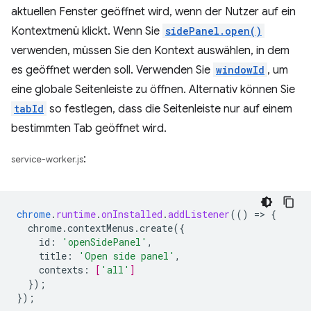
aktuellen Fenster geöffnet wird, wenn der Nutzer auf ein
Kontextmenü klickt. Wenn Sie
sidePanel.open()
verwenden, müssen Sie den Kontext auswählen, in dem
es geöffnet werden soll. Verwenden Sie
windowId
, um
eine globale Seitenleiste zu öffnen. Alternativ können Sie
tabId
so festlegen, dass die Seitenleiste nur auf einem
bestimmten Tab geöffnet wird.
:
service-worker.js
chrome
.
runtime
.
onInstalled
.
addListener
(()
=
>
{
chrome.contextMenus.create({
id
:
'openSidePanel'
,
title
:
'Open side panel'
,
contexts
:
[
'all'
]
}
);
}
);