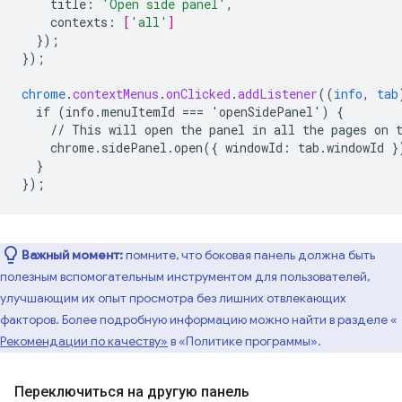
title
:
'Open side panel'
,
contexts
:
[
'all'
]
}
);
}
);
chrome
.
contextMenus
.
onClicked
.
addListener
((
info
,
tab
if
(info.menuItemId
===
'openSidePanel')
{
//
This
will
open
the
panel
in
all
the
pages
on
chrome.sidePanel.open({
windowId
:
tab
.
windowId
}
}
}
);
Важный момент:
помните, что боковая панель должна быть
полезным вспомогательным инструментом для пользователей,
улучшающим их опыт просмотра без лишних отвлекающих
факторов. Более подробную информацию можно найти в разделе «
Рекомендации по качеству»
в «Политике программы».
Переключиться на другую панель