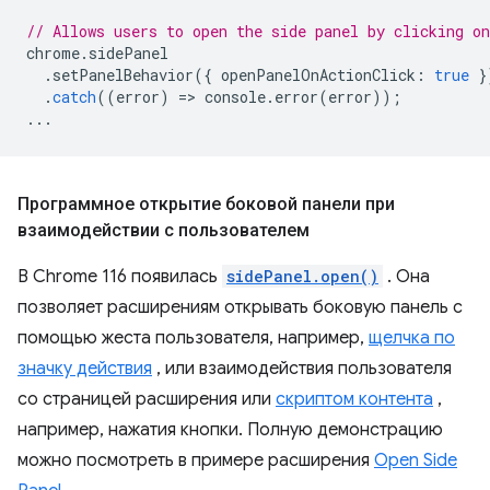
// Allows users to open the side panel by clicking on
chrome
.
sidePanel
.
setPanelBehavior
({
openPanelOnActionClick
:
true
}
.
catch
((
error
)
=
>
console
.
error
(
error
));
...
Программное открытие боковой панели при
взаимодействии с пользователем
В Chrome 116 появилась
sidePanel.open()
. Она
позволяет расширениям открывать боковую панель с
помощью жеста пользователя, например,
щелчка по
значку действия
, или взаимодействия пользователя
со страницей расширения или
скриптом контента
,
например, нажатия кнопки. Полную демонстрацию
можно посмотреть в примере расширения
Open Side