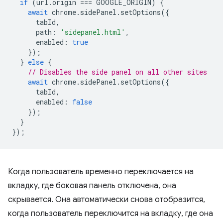
if
(
url
.
origin
===
GOOGLE_ORIGIN
)
{
await
chrome
.
sidePanel
.
setOptions
({
tabId
,
path
:
'sidepanel.html'
,
enabled
:
true
});
}
else
{
// Disables the side panel on all other sites
await
chrome
.
sidePanel
.
setOptions
({
tabId
,
enabled
:
false
});
}
});
Когда пользователь временно переключается на
вкладку, где боковая панель отключена, она
скрывается. Она автоматически снова отобразится,
когда пользователь переключится на вкладку, где она