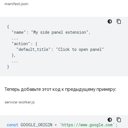
manifest.json:
{

  "name": "My side panel extension",

  ...

  "action": {

    "default_title": "Click to open panel"

  },

  ...

Теперь добавьте этот код к предыдущему примеру:
service-worker.js:
const
GOOGLE_ORIGIN
=
'https://www.google.com'
;