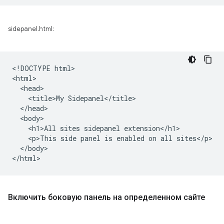
sidepanel.html:
<!DOCTYPE html>

<html>

  <head>

    <title>My Sidepanel</title>

  </head>

  <body>

    <h1>All sites sidepanel extension</h1>

    <p>This side panel is enabled on all sites</p>

  </body>

Включить боковую панель на определенном сайте