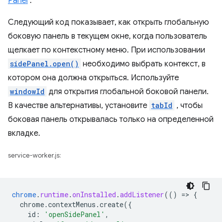
Panel
.
Следующий код показывает, как открыть глобальную
боковую панель в текущем окне, когда пользователь
щелкает по контекстному меню. При использовании
sidePanel.open()
необходимо выбрать контекст, в
котором она должна открыться. Используйте
windowId
для открытия глобальной боковой панели.
В качестве альтернативы, установите
tabId
, чтобы
боковая панель открывалась только на определенной
вкладке.
service-worker.js:
chrome
.
runtime
.
onInstalled
.
addListener
(()
=
>
{
chrome.contextMenus.create({
id
:
'openSidePanel'
,