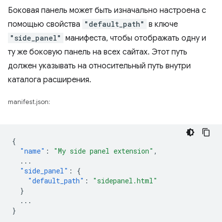
Боковая панель может быть изначально настроена с
помощью свойства
"default_path"
в ключе
"side_panel"
манифеста, чтобы отображать одну и
ту же боковую панель на всех сайтах. Этот путь
должен указывать на относительный путь внутри
каталога расширения.
manifest.json:
{
"name"
:
"My side panel extension"
,
...
"side_panel"
:
{
"default_path"
:
"sidepanel.html"
}
...
}