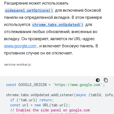
Расширение может использовать
sidepanel.setOptions()
для включения боковой
панели на определенной вкладке. В этом примере
используется
chrome.tabs.onUpdated()
для
отслеживания любых обновлений, внесенных во
вкладку. Он проверяет, является ли URL-адрес
www.google.com
, и включает боковую панель. В
противном случае он ее отключает.
service-worker.js:
const
GOOGLE_ORIGIN
=
'https://www.google.com'
;
chrome
.
tabs
.
onUpdated
.
addListener
(
async
(
tabId
,
info
if
(
!
tab
.
url
)
return
;
const
url
=
new
URL
(
tab
.
url
);
// Enables the side panel on google.com