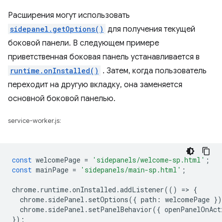
Расширения могут использовать
sidepanel.getOptions()
для получения текущей
боковой панели. В следующем примере
приветственная боковая панель устанавливается в
runtime.onInstalled()
. Затем, когда пользователь
переходит на другую вкладку, она заменяется
основной боковой панелью.
service-worker.js:
const
welcomePage
=
'sidepanels/welcome-sp.html'
;
const
mainPage
=
'sidepanels/main-sp.html'
;
chrome
.
runtime
.
onInstalled
.
addListener
(()
=
>
{
chrome
.
sidePanel
.
setOptions
({
path
:
welcomePage
}
chrome
.
sidePanel
.
setPanelBehavior
({
openPanelOnAct
});