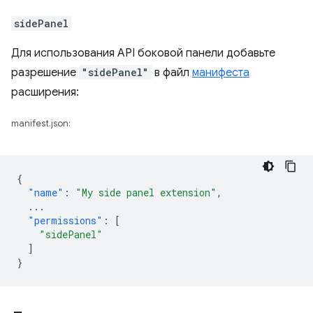
sidePanel
Для использования API боковой панели добавьте
разрешение
"sidePanel"
в файл
манифеста
расширения:
manifest.json:
{
"name"
:
"My side panel extension"
,
...
"permissions"
:
[
"sidePanel"
]
}