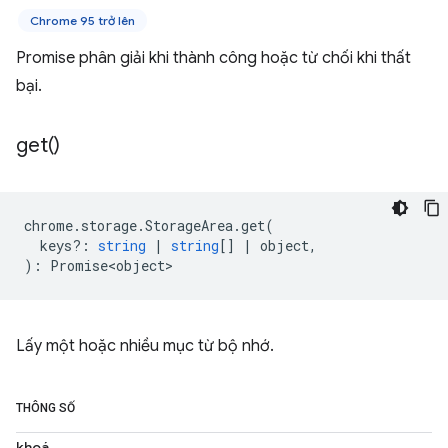
Chrome 95 trở lên
Promise phân giải khi thành công hoặc từ chối khi thất
bại.
get(
)
chrome
.
storage
.
StorageArea
.
get
(
keys?
:
string
|
string
[]
|
object
,
)
:
Promise<object>
Lấy một hoặc nhiều mục từ bộ nhớ.
THÔNG SỐ
khoá