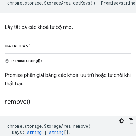
chrome
.
storage
.
StorageArea
.
getKeys
()
:
Promise<string
Lấy tất cả các khoá từ bộ nhớ.
GIÁ TRỊ TRẢ VỀ
Promise<string[]>
Promise phân giải bằng các khoá lưu trữ hoặc từ chối khi
thất bại.
remove(
)
chrome
.
storage
.
StorageArea
.
remove
(
keys
:
string
|
string
[],