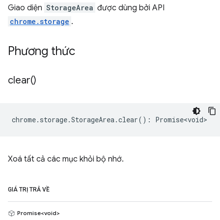
Giao diện
StorageArea
được dùng bởi API
chrome.storage
.
Phương thức
clear(
)
chrome
.
storage
.
StorageArea
.
clear
()
:
Promise<void>
Xoá tất cả các mục khỏi bộ nhớ.
GIÁ TRỊ TRẢ VỀ
Promise<void>