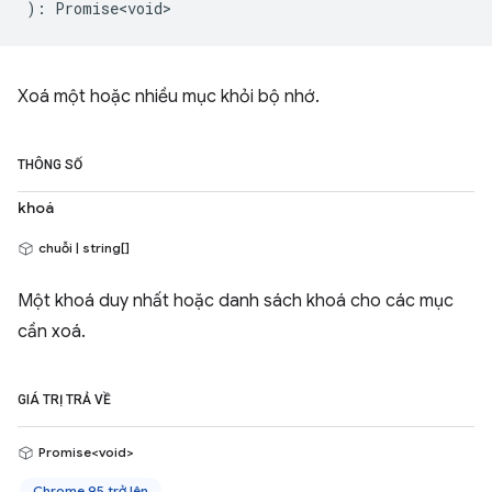
)
:
Promise<void>
Xoá một hoặc nhiều mục khỏi bộ nhớ.
THÔNG SỐ
khoá
chuỗi | string[]
Một khoá duy nhất hoặc danh sách khoá cho các mục
cần xoá.
GIÁ TRỊ TRẢ VỀ
Promise<void>
Chrome 95 trở lên