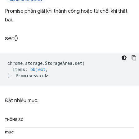
Promise phân giải khi thành công hoặc từ chối khi thất
bại.
set(
)
chrome
.
storage
.
StorageArea
.
set
(
items
:
object
,
)
:
Promise<void>
Đặt nhiều mục.
THÔNG SỐ
mục