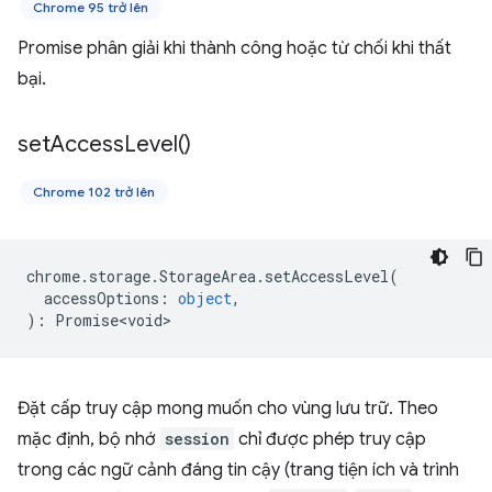
Chrome 95 trở lên
Promise phân giải khi thành công hoặc từ chối khi thất
bại.
set
Access
Level(
)
Chrome 102 trở lên
chrome
.
storage
.
StorageArea
.
setAccessLevel
(
accessOptions
:
object
,
)
:
Promise<void>
Đặt cấp truy cập mong muốn cho vùng lưu trữ. Theo
mặc định, bộ nhớ
session
chỉ được phép truy cập
trong các ngữ cảnh đáng tin cậy (trang tiện ích và trình