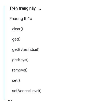
Trên trang này
Phương thức
clear()
get()
getBytesInUse()
getKeys()
remove()
set()
setAccessLevel()