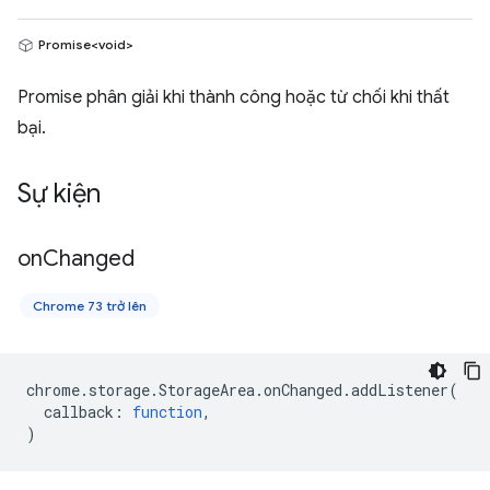
Promise<void>
Promise phân giải khi thành công hoặc từ chối khi thất
bại.
Sự kiện
on
Changed
Chrome 73 trở lên
chrome
.
storage
.
StorageArea
.
onChanged
.
addListener
(
callback
:
function
,
)