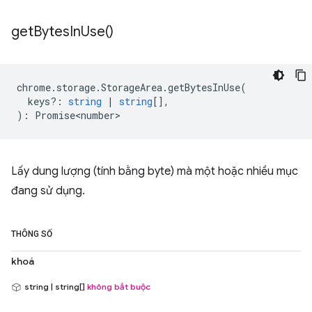
get
Bytes
In
Use(
)
chrome
.
storage
.
StorageArea
.
getBytesInUse
(
keys?
:
string
|
string
[],
)
:
Promise<number>
Lấy dung lượng (tính bằng byte) mà một hoặc nhiều mục
đang sử dụng.
THÔNG SỐ
khoá
string | string[]
không bắt buộc