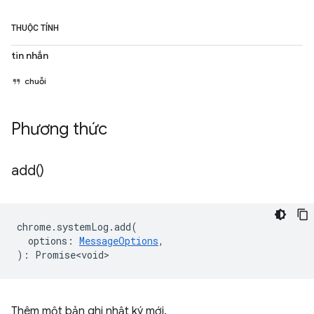
THUỘC TÍNH
tin nhắn
chuỗi
Phương thức
add(
)
chrome
.
systemLog
.
add
(
options
:
MessageOptions
,
)
:
Promise<void>
Thêm một bản ghi nhật ký mới.