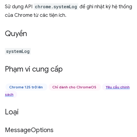
Sử dụng API
chrome.systemLog
để ghi nhật ký hệ thống
của Chrome từ các tiện ích.
Quyền
systemLog
Phạm vi cung cấp
Chrome 125 trở lên
Chỉ dành cho ChromeOS
Yêu cầu chính
sách
Loại
Message
Options