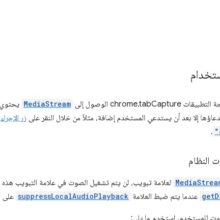
ستخدام
chrome.tabCa الوصول إلى
MediaStream
يحتوي ع
تدعاؤها إلا بعد أن يستدعي المستخدم إضافة، مثلاً من خلال النقر على
زر الإجراء
ا
.
"
 النظام
MediaStrea
لعلامة تبويب، لن يتم تشغيل الصوت في علامة التبويب هذه ل
getD
عندما يتم ضبط العلامة
suppressLocalAudioPlayback
على "
ت للمستخدم، استخدِم ما يلي: