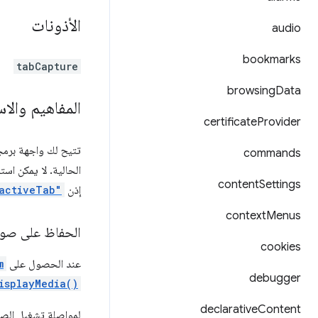
الأذونات
audio
bookmarks
tabCapture
browsing
Data
المفاهيم والا
certificate
Provider
تتيح لك واجهة برمجة التطبيقات pture
commands
الحالية. لا يمكن اس
content
Settings
إذن
activeTab"
context
Menus
الحفاظ على صوت
cookies
عند الحصول على
m
debugger
isplayMedia()
declarative
Content
لمواصلة تشغيل الصو