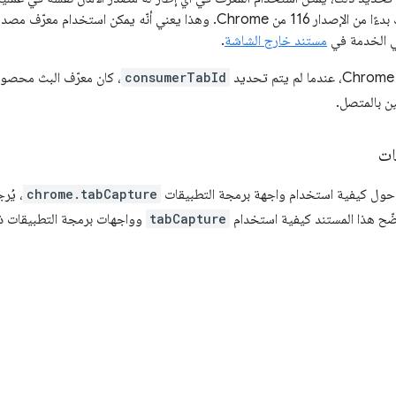
الطالب، وذلك بدءًا من الإصدار 116 من Chrome. وهذا يعني أنّه يمكن 
ي الخدمة في
مستند خارج الشاشة
.
consumerTabId
، كان معرّف البث محصور
ن بالمتصل.
ات
 حول كيفية استخدام واجهة برمجة التطبيقات
chrome.tabCapture
، يُر
ضّح هذا المستند كيفية استخدام
tabCapture
وواجهات برمجة التطبيقات ذ