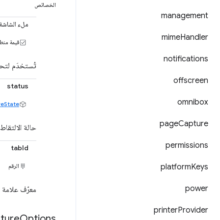
الخصائص
management
ملء الشاشة
mime
Handler
قيمة منط
notifications
تُستخدَم لتح
offscreen
status
omnibox
eState
page
Capture
حالة الالتقاط
permissions
tabId
Keys
platform
الرقم
power
معرّف علامة ا
printer
Provider
ture
Options