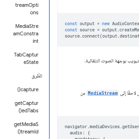
treamOpti
ons
const
output
=
new
AudioConte
MediaStre
const
source
=
output
.
createM
amConstra
source
.
connect
(
output
.
destina
int
TabCaptur
تبويب بوجهة الصوت التلقائية.
eState
الطُرق
capture()
احقًا إلى
MediaStream
من
getCaptur
edTabs()
getMediaS
navigator
.
mediaDevices
.
getUse
treamId()
audio
:
{
mandatory
:
{