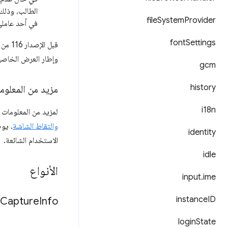
file
System
Provider
في أحد عامل
font
Settings
قبل الإصدار 116 من Chrome، عندما لم يتم تحديد
وإطار العرض الخاصي
gcm
history
مزيد من المعلوم
i18n
لمزيد من المعلومات
والتقاط الشاشة
. يو
identity
الاستخدام الشائعة.
idle
الأنواع
input
.
ime
instance
ID
Capture
Info
login
State