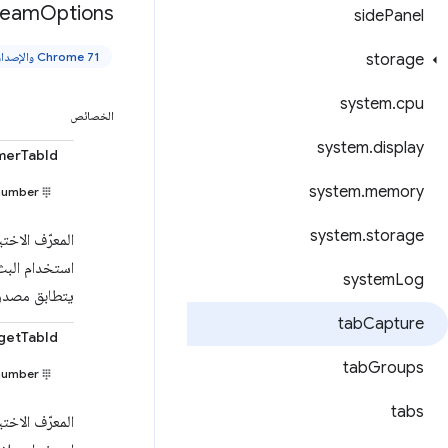
ream
Options
side
Panel
Chrome 71 والإصدارات الأحدث
storage
system
.
cpu
الخصائص
system
.
display
merTabId
system
.
memory
number
system
.
storage
المعرّف الاخ
استخدام البث 
system
Log
يتطابق مصدر ا
tab
Capture
getTabId
tab
Groups
number
tabs
المعرّف الاخ