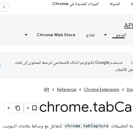
ة
المدونة
الميزات الجديدة في Chrome
/
AP
المرجع
نماذج
Chrome Web Store
تستخدم Google تكنولوجيا الذكاء الاصطناعي لترجمة المحتوى إلى لغتك
عض الأخطاء.
API
Reference
Chrome Extensions
Do
chrome
.
tab
Ca
ة التطبيقات
chrome.tabCapture
للتفاعل مع وسائط علامات التبويب.