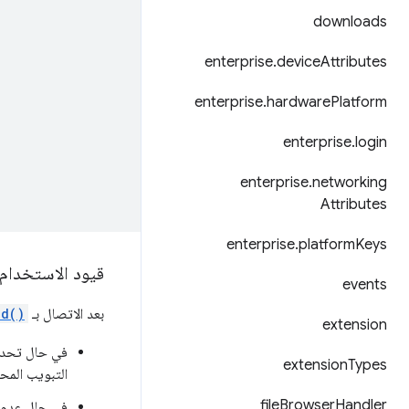
downloads
enterprise
.
device
Attributes
enterprise
.
hardware
Platform
enterprise
.
login
enterprise
.
networking
Attributes
enterprise
.
platform
Keys
قيود الاستخدام
events
بعد الاتصال بـ
Id()
extension
في حال تحد
extension
Types
التبويب المحد
file
Browser
Handler
في حال عدم ت