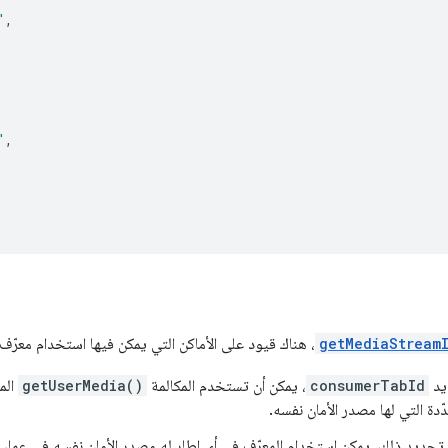
"
,
,
"
,
,
getMediaStream
، هناك قيود على الأماكن التي يمكن فيها استخدام معرّف 
يد
consumerTabId
، يمكن أن تستخدم المكالمة
getUserMedia()
الم
ّدة التي لها مصدر الأمان نفسه.
حديد ذلك، يمكن استخدام المعرّف في أي إطار له مصدر الأمان نفسه في عملي