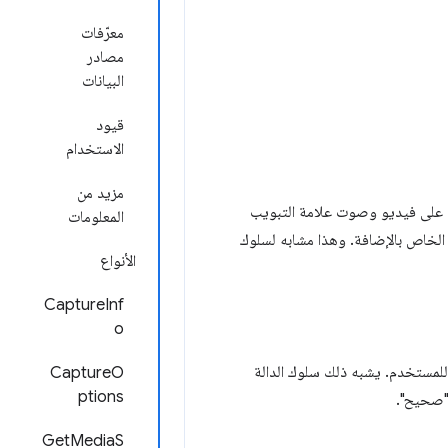
معرّفات
مصادر
البيانات
قيود
الاستخدام
مزيد من
لى فيديو وصوت علامة التبويب
المعلومات
لخاص بالإضافة. وهذا مشابه لسلوك
الأنواع
CaptureInf
o
لمستخدم. يشبه ذلك سلوك الدالة
CaptureO
ptions
صحيح".
GetMediaS