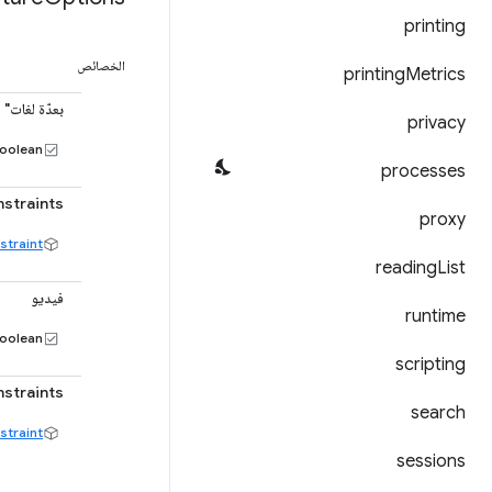
printing
الخصائص
printing
Metrics
بعدّة لغات"
privacy
oolean
processes
straints
proxy
traint
reading
List
فيديو
runtime
oolean
scripting
straints
search
traint
sessions