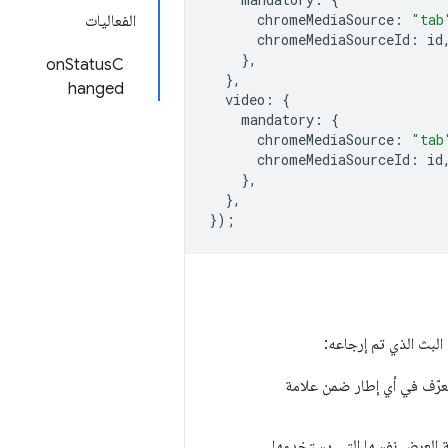
chromeMediaSource
:
"tab
الفعاليات
chromeMediaSourceId
:
id
},
onStatusC
},
hanged
video
:
{
mandatory
:
{
chromeMediaSource
:
"tab
chromeMediaSourceId
:
id
},
},
});
البث الذي تم إرجاعه:
عرّف في أي إطار ضمن علامة
ة العرض نفسها التي يستخدمها