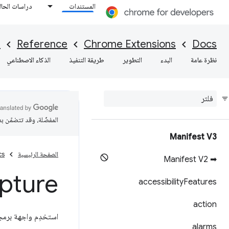
المستندات
دراسات الحال
I
Reference
Chrome Extensions
Docs
نظرة عامة
البدء
التطوير
طريقة التنفيذ
الذكاء الاصطناعي
المفضّلة، وقد تتضمّن ب
Manifest V3
الصفحة الرئيسية
cs
➡ Manifest V2
pture
accessibility
Features
action
استخدِم واجهة برمج
alarms