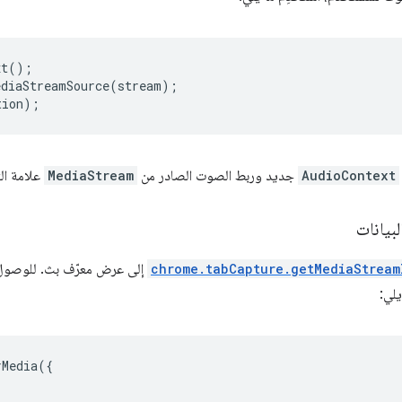
xt
();
ediaStreamSource
(
stream
);
tion
);
AudioContext
جديد وربط الصوت الصادر من
MediaStream
علامة ال
بيانات
chrome.tabCapture.getMediaStream
إلى عرض معرّف بث. للوصول ل
يلي:
rMedia
({