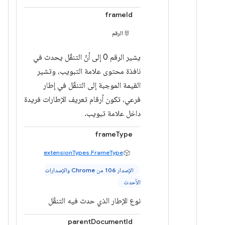
frameId
الرقم
يشير الرقم 0 إلى أنّ التنقّل يحدث في
نافذة محتوى علامة التبويب، وتشير
القيمة الموجبة إلى التنقّل في إطار
فرعي. تكون أرقام تعريف الإطارات فريدة
داخل علامة تبويب.
frameType
extensionTypes.FrameType
الإصدار 106 من Chrome والإصدارات
الأحدث
نوع الإطار الذي حدث فيه التنقّل
parentDocumentId