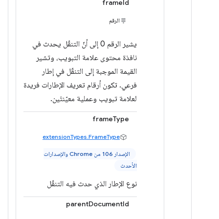
frameId
الرقم
يشير الرقم 0 إلى أنّ التنقّل يحدث في
نافذة محتوى علامة التبويب، وتشير
القيمة الموجبة إلى التنقّل في إطار
فرعي. تكون أرقام تعريف الإطارات فريدة
لعلامة تبويب وعملية معيّنتَين.
frameType
extensionTypes.FrameType
الإصدار 106 من Chrome والإصدارات
الأحدث
نوع الإطار الذي حدث فيه التنقّل
parentDocumentId