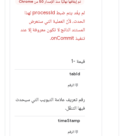
تم إيقافها نهائيًا منذ الإصدار 50 من Chrome
لم يعُد يتم ضبط processId لهذا
الحدث، لأنّ العملية التي ستعرض
المستند الناتج لا تكون معروفة إلا عند
تنفيذ onCommit.
قيمة -1
tabId
الرقم
رقم تعريف علامة التبويب التي سيحدث
فيها التنقّل.
timeStamp
الرقم