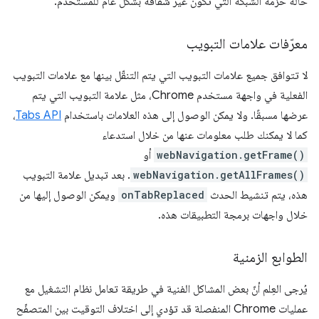
حالة حزمة الشبكة التي تكون غير شفافة بشكل عام للمستخدم.
معرّفات علامات التبويب
لا تتوافق جميع علامات التبويب التي يتم التنقّل بينها مع علامات التبويب
الفعلية في واجهة مستخدم Chrome، مثل علامة التبويب التي يتم
عرضها مسبقًا. ولا يمكن الوصول إلى هذه العلامات باستخدام
Tabs API
،
كما لا يمكنك طلب معلومات عنها من خلال استدعاء
webNavigation.getFrame()
أو
webNavigation.getAllFrames()
. بعد تبديل علامة التبويب
هذه، يتم تنشيط الحدث
onTabReplaced
ويمكن الوصول إليها من
خلال واجهات برمجة التطبيقات هذه.
الطوابع الزمنية
يُرجى العِلم أنّ بعض المشاكل الفنية في طريقة تعامل نظام التشغيل مع
عمليات Chrome المنفصلة قد تؤدي إلى اختلاف التوقيت بين المتصفّح