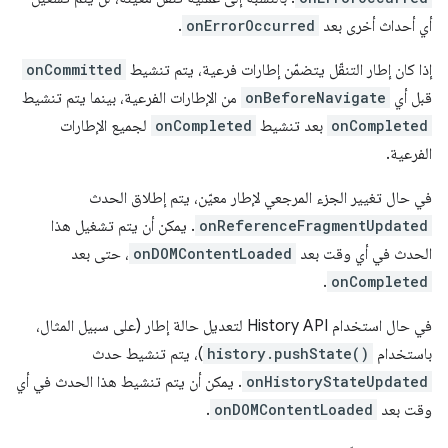
أي أحداث أخرى بعد
onErrorOccurred
.
إذا كان إطار التنقّل يتضمّن إطارات فرعية، يتم تنشيط
onCommitted
قبل أي
onBeforeNavigate
من الإطارات الفرعية، بينما يتم تنشيط
onCompleted
بعد تنشيط
onCompleted
لجميع الإطارات
الفرعية.
في حال تغيير الجزء المرجعي لإطار معيّن، يتم إطلاق الحدث
onReferenceFragmentUpdated
. يمكن أن يتم تشغيل هذا
الحدث في أي وقت بعد
onDOMContentLoaded
، حتى بعد
.
onCompleted
في حال استخدام History API لتعديل حالة إطار (على سبيل المثال،
باستخدام
history.pushState()
)، يتم تنشيط حدث
onHistoryStateUpdated
. يمكن أن يتم تنشيط هذا الحدث في أي
وقت بعد
onDOMContentLoaded
.