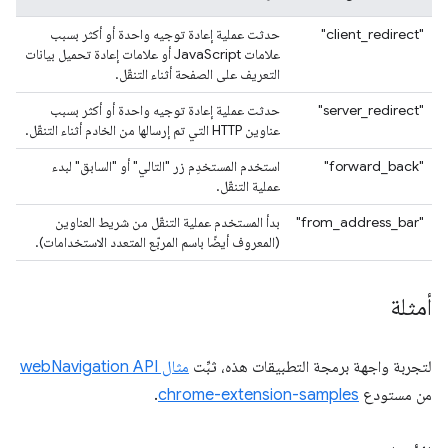
"client_redirect"
حدثت عملية إعادة توجيه واحدة أو أكثر بسبب
علامات JavaScript أو علامات إعادة تحميل بيانات
التعريف على الصفحة أثناء التنقّل.
"server_redirect"
حدثت عملية إعادة توجيه واحدة أو أكثر بسبب
عناوين HTTP التي تم إرسالها من الخادم أثناء التنقّل.
"forward_back"
استخدم المستخدِم زر "التالي" أو "السابق" لبدء
عملية التنقّل.
"from_address_bar"
بدأ المستخدم عملية التنقّل من شريط العناوين
(المعروف أيضًا باسم المربّع المتعدد الاستخدامات).
أمثلة
لتجربة واجهة برمجة التطبيقات هذه، ثبِّت
مثال webNavigation API
من مستودع
chrome-extension-samples
.