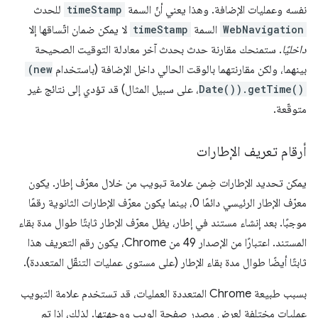
نفسه وعمليات الإضافة. وهذا يعني أنّ السمة
timeStamp
للحدث
WebNavigation
السمة
timeStamp
لا يمكن ضمان اتّساقها إلا
داخليًا
. ستمنحك مقارنة حدث بحدث آخر معادلة التوقيت الصحيحة
بينهما، ولكن مقارنتهما بالوقت الحالي داخل الإضافة (باستخدام
(new
Date()).getTime()
، على سبيل المثال) قد تؤدي إلى نتائج غير
متوقّعة.
أرقام تعريف الإطارات
يمكن تحديد الإطارات ضِمن علامة تبويب من خلال معرّف إطار. يكون
معرّف الإطار الرئيسي دائمًا 0، بينما يكون معرّف الإطارات الثانوية رقمًا
موجبًا. بعد إنشاء مستند في إطار، يظل معرّف الإطار ثابتًا طوال مدة بقاء
المستند. اعتبارًا من الإصدار 49 من Chrome، يكون رقم التعريف هذا
ثابتًا أيضًا طوال مدة بقاء الإطار (على مستوى عمليات التنقّل المتعددة).
بسبب طبيعة Chrome المتعددة العمليات، قد تستخدم علامة التبويب
عمليات مختلفة لعرض مصدر صفحة الويب ووجهتها. لذلك، إذا تم