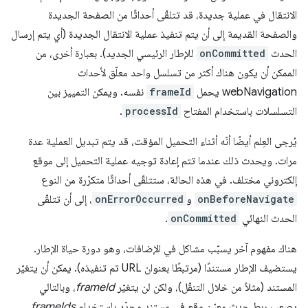
الانتقال في عملية جديدة، قد تتلقّى أحداثًا من الصفحة الجديدة
والصفحة القديمة إلى أن يتم تنفيذ عملية الانتقال الجديدة (أي يتم إرسال
الحدث
onCommitted
للإطار الرئيسي الجديد). بعبارة أخرى، من
الممكن أن يكون هناك أكثر من تسلسل واحد معلّق لأحداث
webNavigation يحمل
frameId
نفسه. ويمكن التمييز بين
التسلسلات باستخدام المفتاح
processId
.
يُرجى العِلم أيضًا أنّه أثناء التحميل المؤقت، قد يتم تبديل العملية عدة
مرات. ويحدث ذلك عندما تتم إعادة توجيه عملية التحميل إلى موقع
إلكتروني مختلف. في هذه الحالة، ستتلقّى أحداثًا متكرّرة من النوع
onBeforeNavigate
و
onErrorOccurred
، إلى أن تتلقّى
الحدث النهائي
onCommitted
.
هناك مفهوم آخر يسبّب مشاكل في الإضافات، وهو دورة حياة الإطار.
يستضيف الإطار مستندًا (مرتبطًا بعنوان URL تم تنفيذه). يمكن أن يتغيّر
المستند (مثلاً من خلال التنقّل)، ولكن لن يتغيّر
frameId
، وبالتالي
يصعب ربط حدث معيّن وقع في مستند محدّد باستخدام
frameIds