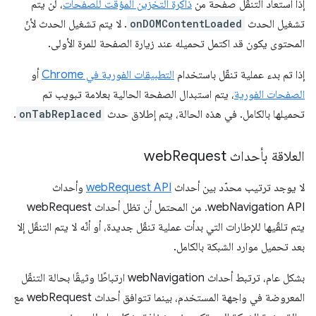
إذا استعاد التنقّل صفحة من
ذاكرة التخزين المؤقت للصفحات
، لن يتم
تشغيل الحدث
onDOMContentLoaded
. لا يتم تشغيل الحدث لأنّ
المحتوى يكون قد اكتمل تحميله عند زيارة الصفحة للمرة الأولى.
إذا تم بدء عملية تنقّل باستخدام
التطبيقات الفورية في Chrome
أو
الصفحات الفورية
، يتم استبدال الصفحة الحالية بعلامة تبويب تم
تحميلها بالكامل. في هذه الحالة، يتم إطلاق حدث
onTabReplaced
.
العلاقة بأحداث web
Request
لا يوجد ترتيب محدّد بين أحداث
webRequest API
وأحداث
webNavigation API. من المحتمل أن تظل أحداث webRequest
يتم تلقّيها للإطارات التي بدأت عملية تنقّل جديدة، أو أنّه لا يتم التنقّل إلا
بعد تحميل موارد الشبكة بالكامل.
بشكل عام، ترتبط أحداث webNavigation ارتباطًا وثيقًا بحالة التنقّل
المعروضة في واجهة المستخدم، بينما تتوافق أحداث webRequest مع