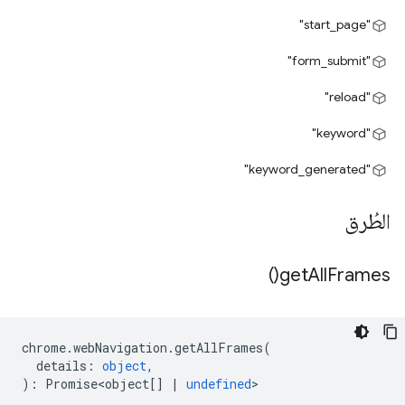
"start_page"
"form_submit"
"reload"
"keyword"
"keyword_generated"
الطُرق
)
get
All
Frames(
chrome
.
webNavigation
.
getAllFrames
(
details
:
object
,
)
:
Promise<object
[]
|
undefined
>