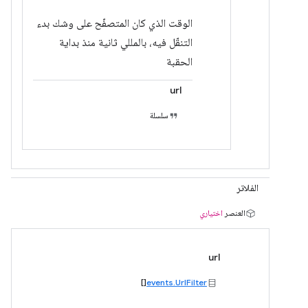
الوقت الذي كان المتصفّح على وشك بدء
التنقّل فيه، بالمللي ثانية منذ بداية
الحقبة
url
سلسلة
الفلاتر
العنصر
اختياري
url
[]
events.UrlFilter