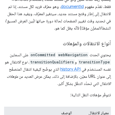
فقط. نقدّم مفهوم
documentId
، وهو معرّف فريد لكل مستند. إذا تم
الانتقال إلى إطار وفتح مستند جديد، سيتغير المعرّف. ويفيد هذا الحقل
في تحديد وقت تغيير الصفحات لحالة دورة حياتها (بين العرض المسبق/
النشط/المخزّن مؤقتًا) لأنّه يظل كما هو.
أنواع الانتقالات والمؤهلات
يحتوي الحدث
webNavigation
onCommitted
على السمتَين
transitionType
و
transitionQualifiers
.
نوع الانتقال
هو
نفسه المستخدَم في
history API
الذي يوضّح كيفية انتقال المتصفّح
إلى عنوان URL معيّن. بالإضافة إلى ذلك، يمكن عرض العديد من
مؤهلات
الانتقال
التي تحدّد التنقّل بشكل أكبر.
تتوفّر مؤهلات النقل التالية:
معيار الانتقال
الوصف