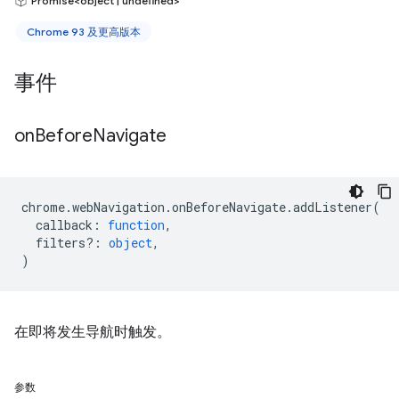
Promise<object | undefined>
Chrome 93 及更高版本
事件
on
Before
Navigate
chrome
.
webNavigation
.
onBeforeNavigate
.
addListener
(
callback
:
function
,
filters?
:
object
,
)
在即将发生导航时触发。
参数