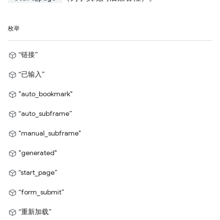
枚举
“链接”
“已输入”
"auto_bookmark"
“auto_subframe”
"manual_subframe"
"generated"
“start_page”
“form_submit”
“重新加载”