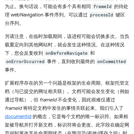
为止。换句话说，可能会有多个具有相同
frameId
的待处
理 webNavigation 事件序列。可以通过
processId
键区
分序列。
另请注意，在临时加载期间，该进程可能会切换多次。当负
载重定向到其他网站时，就会发生这种情况。在这种情况
下，您会反复收到
onBeforeNavigate
和
onErrorOccurred
事件，直到收到最终的
onCommitted
事件。
扩展程序存在的另一个问题是框架的生命周期。框架托管文
档（与已提交的网址相关联）。文档可能会发生变化（例如
通过导航），但
frameId
不会变化，因此很难仅通过
frameId
将特定文档中发生的事情关联起来。我们引入了
documentId
的概念，它是每个文档的唯一标识符。如果框
架被导航并打开新文档，标识符将会更改。此字段在确定网
页何时更改其生命周期状态（在预渲染/有效/缓存之间）时