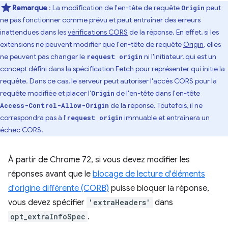
Remarque
: La modification de l'en-tête de requête
peut
Origin
ne pas fonctionner comme prévu et peut entraîner des erreurs
inattendues dans les
vérifications CORS
de la réponse. En effet, si les
extensions ne peuvent modifier que l'en-tête de requête
Origin
, elles
ne peuvent pas changer le
ni l'initiateur, qui est un
request origin
concept défini dans la spécification Fetch pour représenter qui initie la
requête. Dans ce cas, le serveur peut autoriser l'accès CORS pour la
requête modifiée et placer l'
de l'en-tête dans l'en-tête
Origin
de la réponse. Toutefois, il ne
Access-Control-Allow-Origin
correspondra pas à l'
immuable et entraînera un
request origin
échec CORS.
À partir de Chrome 72, si vous devez modifier les
réponses avant que le
blocage de lecture d'éléments
d'origine différente (CORB)
puisse bloquer la réponse,
vous devez spécifier
'extraHeaders'
dans
opt_extraInfoSpec
.