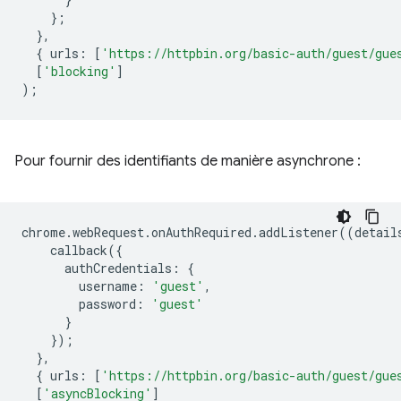
};
},
{
urls
:
[
'https://httpbin.org/basic-auth/guest/gue
[
'blocking'
]
);
Pour fournir des identifiants de manière asynchrone :
chrome
.
webRequest
.
onAuthRequired
.
addListener
((
detail
callback
({
authCredentials
:
{
username
:
'guest'
,
password
:
'guest'
}
});
},
{
urls
:
[
'https://httpbin.org/basic-auth/guest/gue
[
'asyncBlocking'
]