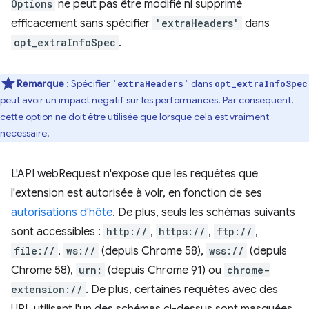
Options
ne peut pas être modifié ni supprimé
efficacement sans spécifier
'extraHeaders'
dans
opt_extraInfoSpec
.
Remarque
: Spécifier
dans
'extraHeaders'
opt_extraInfoSpec
peut avoir un impact négatif sur les performances. Par conséquent,
cette option ne doit être utilisée que lorsque cela est vraiment
nécessaire.
L'API webRequest n'expose que les requêtes que
l'extension est autorisée à voir, en fonction de ses
autorisations d'hôte
. De plus, seuls les schémas suivants
sont accessibles :
http://
,
https://
,
ftp://
,
file://
,
ws://
(depuis Chrome 58),
wss://
(depuis
Chrome 58),
urn:
(depuis Chrome 91) ou
chrome-
extension://
. De plus, certaines requêtes avec des