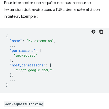
Pour intercepter une requête de sous-ressource,
l'extension doit avoir accès à l'URL demandée et à son
initiateur. Exemple :
{
"name"
:
"My extension"
,
...
"permissions"
:
[
"webRequest"
],
"host_permissions"
:
[
"*://*.google.com/*"
],
...
}
webRequestBlocking