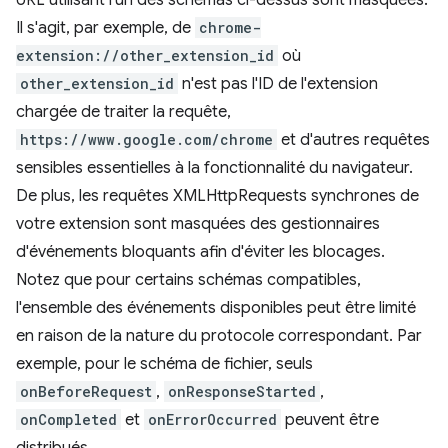
URL utilisant l'un des schémas ci-dessus sont masquées.
Il s'agit, par exemple, de
chrome-
extension://other_extension_id
où
other_extension_id
n'est pas l'ID de l'extension
chargée de traiter la requête,
https://www.google.com/chrome
et d'autres requêtes
sensibles essentielles à la fonctionnalité du navigateur.
De plus, les requêtes XMLHttpRequests synchrones de
votre extension sont masquées des gestionnaires
d'événements bloquants afin d'éviter les blocages.
Notez que pour certains schémas compatibles,
l'ensemble des événements disponibles peut être limité
en raison de la nature du protocole correspondant. Par
exemple, pour le schéma de fichier, seuls
onBeforeRequest
,
onResponseStarted
,
onCompleted
et
onErrorOccurred
peuvent être