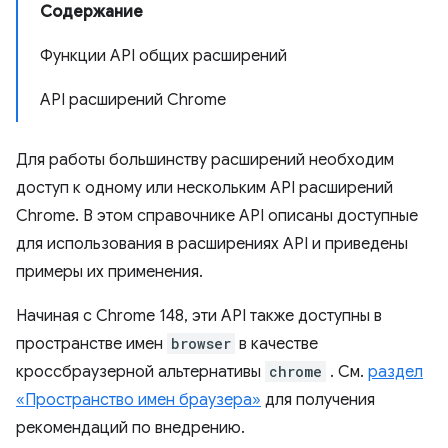
Содержание
Функции API общих расширений
API расширений Chrome
Для работы большинству расширений необходим
доступ к одному или нескольким API расширений
Chrome. В этом справочнике API описаны доступные
для использования в расширениях API и приведены
примеры их применения.
Начиная с Chrome 148, эти API также доступны в
пространстве имен
browser
в качестве
кроссбраузерной альтернативы
chrome
. См.
раздел
«Пространство имен браузера»
для получения
рекомендаций по внедрению.