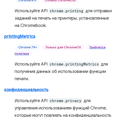
Chrome 81+
(только ChromeOS)
Используйте API
chrome.printing
для отправки
заданий на печать на принтеры, установленные
на Chromebook.
printingMetrics
Chrome 79+
Только для ChromeOS
Требуется
политика
Используйте API
chrome.printingMetrics
для
получения данных об использовании функции
печати.
конфиденциальность
Используйте API
chrome.privacy
для
управления использованием функций Chrome,
которые могут повлиять на конфиденциальность