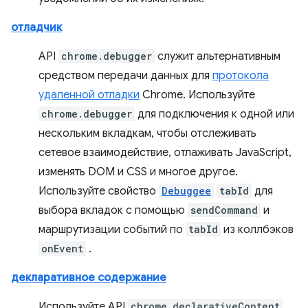
отладчик
API
chrome.debugger
служит альтернативным
средством передачи данных для
протокола
удаленной отладки
Chrome. Используйте
chrome.debugger
для подключения к одной или
нескольким вкладкам, чтобы отслеживать
сетевое взаимодействие, отлаживать JavaScript,
изменять DOM и CSS и многое другое.
Используйте свойство
Debuggee
tabId
для
выбора вкладок с помощью
sendCommand
и
маршрутизации событий по
tabId
из коллбэков
onEvent
.
декларативное содержание
Используйте API
chrome.declarativeContent