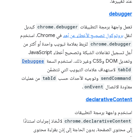
عند تغييرها.
debugger
تعمل واجهة برمجة التطبيقات
chrome.debugger
كبديل
لنقل
بروتوكول تصحيح الأخطاء عن بُعد
في Chrome. استخدِم
chrome.debugger
للربط بعلامة تبويب واحدة أو أكثر من
أجل تسجيل تفاعلات الشبكة وتصحيح أخطاء JavaScript
وتعديل DOM وCSS وغير ذلك. استخدِم السمة
Debuggee
tabId
لاستهداف علامات التبويب التي تتضمّن
sendCommand
وتوجيه الأحداث حسب
tabId
من عمليات
معاودة الاتصال
onEvent
.
declarativeContent
استخدِم واجهة برمجة التطبيقات
chrome.declarativeContent
لاتّخاذ إجراءات استنادًا
إلى محتوى الصفحة، بدون الحاجة إلى إذن بقراءة محتوى