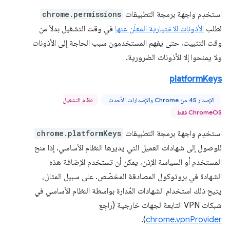
استخدِم واجهة برمجة التطبيقات
chrome.permissions
لطلب
الأذونات الاختيارية المعلَن عنها
في وقت التشغيل بدلاً من
وقت التثبيت، حتى يفهم المستخدمون سبب الحاجة إلى الأذونات
ولا يمنحوا إلا الأذونات الضرورية.
platformKeys
الإصدار 45 من Chrome والإصدارات الأحدث
نظام التشغيل
ChromeOS فقط
استخدِم واجهة برمجة التطبيقات
chrome.platformKeys
للوصول إلى شهادات العميل التي يديرها النظام الأساسي. إذا منح
المستخدم أو السياسة الإذن، يمكن أن تستخدم الإضافة هذه
الشهادة في بروتوكول المصادقة المخصّص. على سبيل المثال،
يتيح ذلك استخدام الشهادات المُدارة بواسطة النظام الأساسي في
شبكات VPN التابعة لجهات خارجية (راجِع
).
chrome.vpnProvider