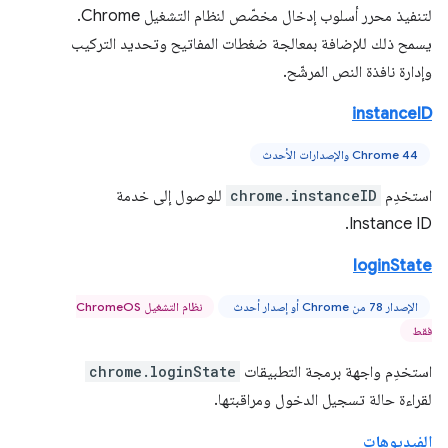
لتنفيذ محرر أسلوب إدخال مخصّص لنظام التشغيل Chrome.
يسمح ذلك للإضافة بمعالجة ضغطات المفاتيح وتحديد التركيب
وإدارة نافذة النص المرشّح.
instanceID
Chrome 44 والإصدارات الأحدث
استخدِم
chrome.instanceID
للوصول إلى خدمة
Instance ID.
loginState
الإصدار 78 من Chrome أو إصدار أحدث
نظام التشغيل ChromeOS
فقط
استخدِم واجهة برمجة التطبيقات
chrome.loginState
لقراءة حالة تسجيل الدخول ومراقبتها.
الفيديوهات