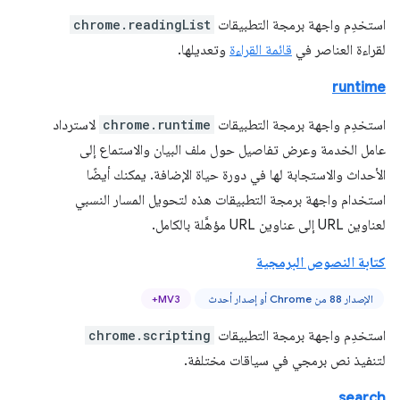
استخدِم واجهة برمجة التطبيقات
chrome.readingList
لقراءة العناصر في
قائمة القراءة
وتعديلها.
runtime
استخدِم واجهة برمجة التطبيقات
chrome.runtime
لاسترداد
عامل الخدمة وعرض تفاصيل حول ملف البيان والاستماع إلى
الأحداث والاستجابة لها في دورة حياة الإضافة. يمكنك أيضًا
استخدام واجهة برمجة التطبيقات هذه لتحويل المسار النسبي
لعناوين URL إلى عناوين URL مؤهَّلة بالكامل.
كتابة النصوص البرمجية
الإصدار 88 من Chrome أو إصدار أحدث
MV3+
استخدِم واجهة برمجة التطبيقات
chrome.scripting
لتنفيذ نص برمجي في سياقات مختلفة.
search