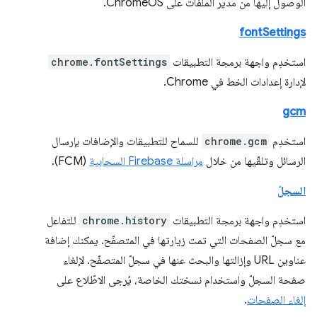
الوصول إليها من مدير الملفات على ChromeOS.
fontSettings
استخدِم واجهة برمجة التطبيقات
chrome.fontSettings
لإدارة إعدادات الخط في Chrome.
gcm
استخدِم
chrome.gcm
للسماح للتطبيقات والإضافات بإرسال
الرسائل وتلقّيها من خلال
مراسلة Firebase السحابية
(FCM).
السجلّ
استخدِم واجهة برمجة التطبيقات
chrome.history
للتفاعل
مع سجلّ الصفحات التي تمت زيارتها في المتصفّح. يمكنك إضافة
عناوين URL وإزالتها والبحث عنها في سجلّ المتصفّح. لإلغاء
صفحة السجلّ واستخدام نسختك الخاصة، يُرجى الاطّلاع على
إلغاء الصفحات
.