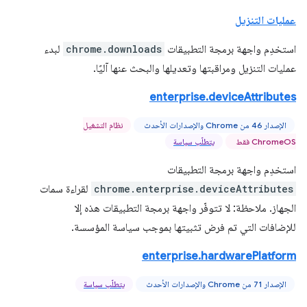
عمليات التنزيل
استخدِم واجهة برمجة التطبيقات
chrome.downloads
لبدء
عمليات التنزيل ومراقبتها وتعديلها والبحث عنها آليًا.
enterprise.deviceAttributes
الإصدار 46 من Chrome والإصدارات الأحدث
نظام التشغيل
ChromeOS فقط
يتطلّب سياسة
استخدِم واجهة برمجة التطبيقات
chrome.enterprise.deviceAttributes
لقراءة سمات
الجهاز. ملاحظة: لا تتوفّر واجهة برمجة التطبيقات هذه إلا
للإضافات التي تم فرض تثبيتها بموجب سياسة المؤسسة.
enterprise.hardwarePlatform
الإصدار 71 من Chrome والإصدارات الأحدث
يتطلّب سياسة