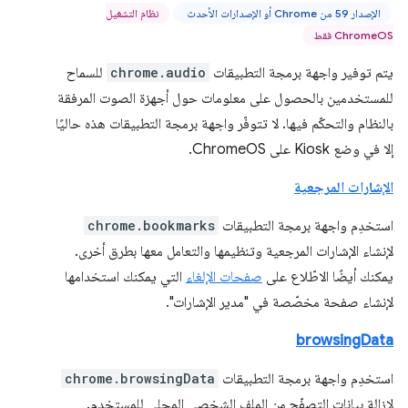
الإصدار 59 من Chrome أو الإصدارات الأحدث
نظام التشغيل
ChromeOS فقط
يتم توفير واجهة برمجة التطبيقات
chrome.audio
للسماح
للمستخدمين بالحصول على معلومات حول أجهزة الصوت المرفقة
بالنظام والتحكّم فيها. لا تتوفّر واجهة برمجة التطبيقات هذه حاليًا
إلا في وضع Kiosk على ChromeOS.
الإشارات المرجعية
استخدِم واجهة برمجة التطبيقات
chrome.bookmarks
لإنشاء الإشارات المرجعية وتنظيمها والتعامل معها بطرق أخرى.
يمكنك أيضًا الاطّلاع على
صفحات الإلغاء
التي يمكنك استخدامها
لإنشاء صفحة مخصّصة في "مدير الإشارات".
browsingData
استخدِم واجهة برمجة التطبيقات
chrome.browsingData
لإزالة بيانات التصفّح من الملف الشخصي المحلي للمستخدم.