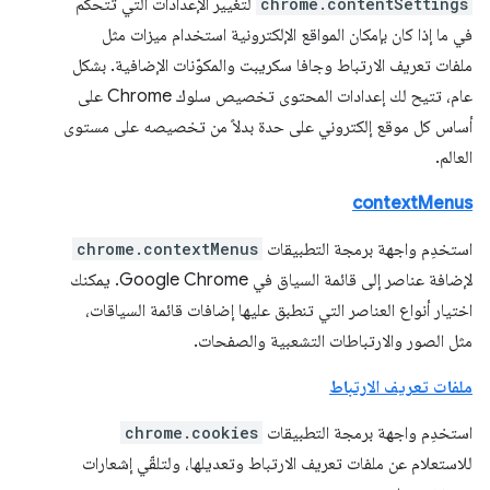
chrome.contentSettings
لتغيير الإعدادات التي تتحكّم
في ما إذا كان بإمكان المواقع الإلكترونية استخدام ميزات مثل
ملفات تعريف الارتباط وجافا سكريبت والمكوّنات الإضافية. بشكل
عام، تتيح لك إعدادات المحتوى تخصيص سلوك Chrome على
أساس كل موقع إلكتروني على حدة بدلاً من تخصيصه على مستوى
العالم.
contextMenus
استخدِم واجهة برمجة التطبيقات
chrome.contextMenus
لإضافة عناصر إلى قائمة السياق في Google Chrome. يمكنك
اختيار أنواع العناصر التي تنطبق عليها إضافات قائمة السياقات،
مثل الصور والارتباطات التشعبية والصفحات.
ملفات تعريف الارتباط
استخدِم واجهة برمجة التطبيقات
chrome.cookies
للاستعلام عن ملفات تعريف الارتباط وتعديلها، ولتلقّي إشعارات