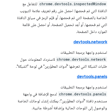
chrome.devtools.inspectedWindow
للتفاعل مع
النافذة التي تم فحصها: احصل على رقم تعريف علامة التبويب
الخاصة بالصفحة التي تم فحصها، أو قيِّم الرمز في سياق النافذة
التي تم فحصها، أو أعِد تحميل الصفحة، أو احصل على قائمة
الموارد داخل الصفحة.
devtools.network
استخدِم واجهة برمجة التطبيقات
chrome.devtools.network
لاسترداد المعلومات حول
طلبات الشبكة التي تعرضها "أدوات المطوّرين" في لوحة "الشبكة".
devtools.panels
استخدِم واجهة برمجة التطبيقات
chrome.devtools.panels
لدمج الإضافة في واجهة
مستخدم نافذة "أدوات المطوّرين": يمكنك إنشاء لوحاتك الخاصة
والوصول إلى اللوحات الحالية وإضافة أشرطة جانبية.