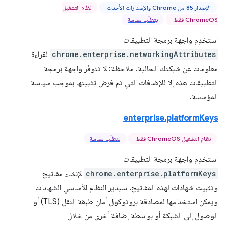
الإصدار 85 من Chrome والإصدارات الأحدث
نظام التشغيل
ChromeOS فقط
يتطلّب سياسة
استخدِم واجهة برمجة التطبيقات
chrome.enterprise.networkingAttributes
لقراءة
معلومات عن شبكتك الحالية. ملاحظة: لا تتوفّر واجهة برمجة
التطبيقات هذه إلا للإضافات التي تم فرض تثبيتها بموجب سياسة
المؤسسة.
enterprise.platformKeys
نظام التشغيل ChromeOS فقط
تتطلّب سياسة
استخدِم واجهة برمجة التطبيقات
chrome.enterprise.platformKeys
لإنشاء مفاتيح
وتثبيت شهادات لهذه المفاتيح. سيدير النظام الأساسي الشهادات
ويمكن استخدامها لمصادقة بروتوكول أمان طبقة النقل (TLS) أو
الوصول إلى الشبكة أو بواسطة إضافة أخرى من خلال