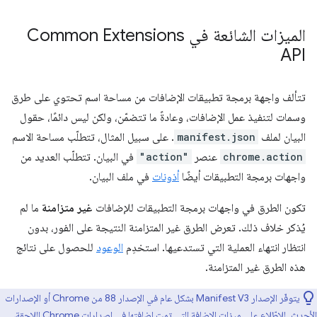
الميزات الشائعة في Common Extensions
API
تتألف واجهة برمجة تطبيقات الإضافات من مساحة اسم تحتوي على طرق
وسمات لتنفيذ عمل الإضافات، وعادةً ما تتضمّن، ولكن ليس دائمًا، حقول
البيان لملف
manifest.json
. على سبيل المثال، تتطلّب مساحة الاسم
chrome.action
عنصر
"action"
في البيان. تتطلّب العديد من
واجهات برمجة التطبيقات أيضًا
أذونات
في ملف البيان.
تكون الطرق في واجهات برمجة التطبيقات للإضافات
غير متزامنة
ما لم
يُذكر خلاف ذلك. تعرض الطرق غير المتزامنة النتيجة على الفور، بدون
انتظار انتهاء العملية التي تستدعيها. استخدِم
الوعود
للحصول على نتائج
هذه الطرق غير المتزامنة.
يتوفّر الإصدار Manifest V3 بشكل عام في الإصدار 88 من Chrome أو الإصدارات
الأحدث. للاطّلاع على ميزات الإضافة التي تمت إضافتها في إصدارات Chrome اللاحقة،