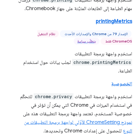
استخدِم واجهة برمجة التطبيقات
لإرسال
مهام الطباعة إلى الطابعات المثبَّتة على جهاز Chromebook.
printingMetrics
الإصدار 79 من Chrome والإصدارات الأحدث
نظام التشغيل
ChromeOS فقط
يتطلّب سياسة
استخدِم واجهة برمجة التطبيقات
chrome.printingMetrics
لجلب بيانات حول استخدام
الطباعة.
الخصوصية
استخدِم واجهة برمجة التطبيقات
chrome.privacy
للتحكّم
في استخدام الميزات في Chrome التي يمكن أن تؤثر في
خصوصية المستخدم. تعتمد واجهة برمجة التطبيقات هذه على
نموذج ChromeSetting الأوّلي لواجهة برمجة التطبيقات من
النوع
للحصول على إعدادات Chrome وتحديدها.