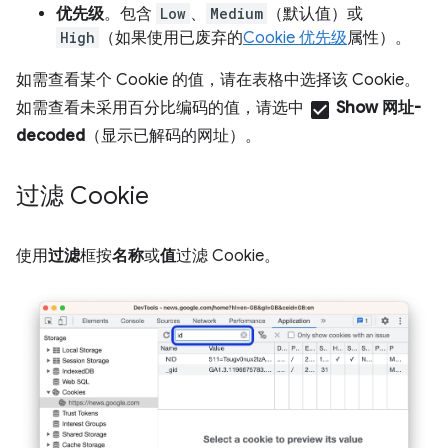
优先级
。包含
Low
、
Medium
（默认值）或
High
（如果使用已废弃的
Cookie 优先级
属性）。
如需查看某个 Cookie 的值，请在表格中选择该 Cookie。
如需查看未采用百分比编码的值，请选中
check_box
Show 网址-
decoded
（显示已解码的网址）。
过滤 Cookie
使用
过滤
框按
名称
或
值
过滤 Cookie。