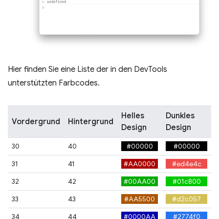
Hier finden Sie eine Liste der in den DevTools
unterstützten Farbcodes.
Helles
Dunkles
Vordergrund
Hintergrund
Design
Design
30
40
#00000
#00000
31
41
#AA0000
#ed4e4c
32
42
#00AA00
#01c800
33
43
#AA5500
#d2c057
34
44
#0000AA
#2774f0