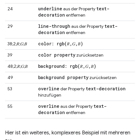
underline
text-
24
aus der Property
decoration
entfernen
line-through
text-
29
aus der Property
decoration
entfernen
color:
rgb(
𝑅
,
𝐺
,
𝐵)
38;2;𝑅;𝐺;𝐵
color property
39
zurücksetzen
background:
rgb(
𝑅
,
𝐺
,
𝐵)
48;2;𝑅;𝐺;𝐵
background property
49
zurücksetzen
overline
text-decoration
53
der Property
hinzufügen
overline
text-
55
aus der Property
decoration
entfernen
Hier ist ein weiteres, komplexeres Beispiel mit mehreren