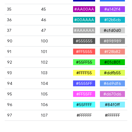
35
45
#AA00AA
#a142f4
36
46
#00AAAA
#12b5cb
37
47
#AAAAAA
#cfd0d0
90
100
#555555
#898989
91
101
#FF5555
#f28b82
92
102
#55FF55
#01c801
93
103
#FFFF55
#ddfb55
94
104
#5555FF
#669df6
95
105
#FF55FF
#d670d6
96
106
#55FFFF
#84f0ff
97
107
#FFFFFF
#FFFFFF