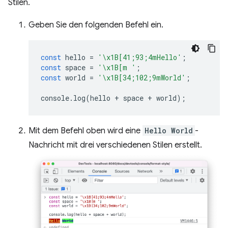
Stilen.
Geben Sie den folgenden Befehl ein.
const
hello
=
'\x1B[41;93;4mHello'
;
const
space
=
'\x1B[m '
;
const
world
=
'\x1B[34;102;9mWorld'
;
console
.
log
(
hello
+
space
+
world
);
Mit dem Befehl oben wird eine
Hello World
-
Nachricht mit drei verschiedenen Stilen erstellt.