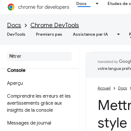
Docs
Études de 
Éléments
Docs
Chrome DevTools
Aperçu
DevTools
Premiers pas
Assistance par IA
DOM
CSS
votre langue préf
Console
Aperçu
Accueil
Docs
Comprendre les erreurs et les
Mettr
avertissements grâce aux
insights de la console
style
Messages de journal