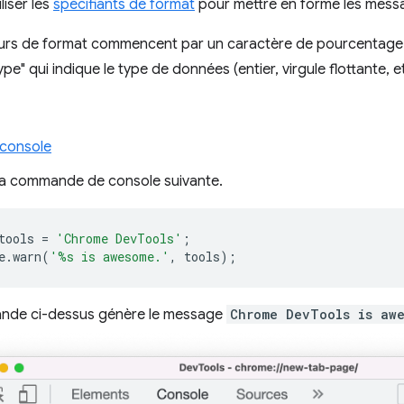
liser les
spécifiants de format
pour mettre en forme les messa
eurs de format commencent par un caractère de pourcentage (
pe" qui indique le type de données (entier, virgule flottante, et
console
 la commande de console suivante.
tools
=
'Chrome DevTools'
;
e
.
warn
(
'%s is awesome.'
,
tools
);
nde ci-dessus génère le message
Chrome DevTools is aw