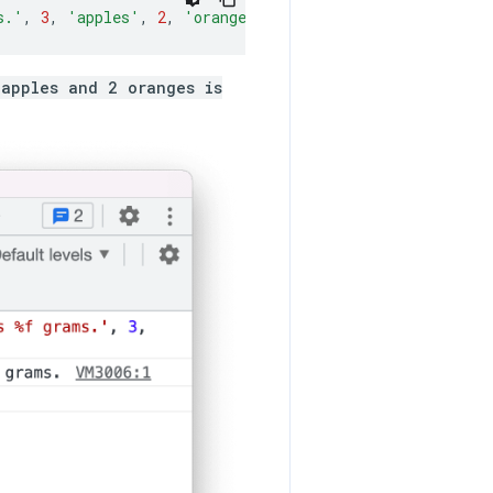
s.'
,
3
,
'apples'
,
2
,
'oranges'
,
432.4
);
 apples and 2 oranges is