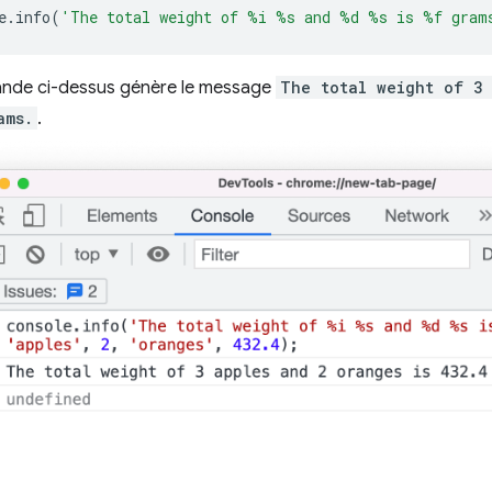
e
.
info
(
'The total weight of %i %s and %d %s is %f gram
nde ci-dessus génère le message
The total weight of 3
ams.
.