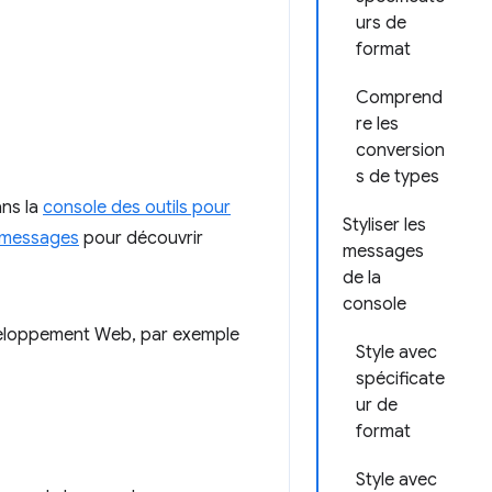
urs de
format
Comprend
re les
conversion
s de types
ans la
console des outils pour
Styliser les
s messages
pour découvrir
messages
de la
console
éveloppement Web, par exemple
Style avec
spécificate
ur de
format
Style avec