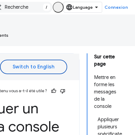
/
Connexion
ents
Sur cette
page
Mettre en
forme les
enu vous a-t-il été utile ?
messages
de la
uer un
console
Appliquer
a console
plusieurs
spécificate