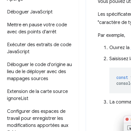
Vous pouvez uti
Déboguer Java
Script
Les spécificat
"caractère de ty
Mettre en pause votre code
avec des points d'arrêt
Par exemple,
Exécuter des extraits de code
Ouvrez la
Java
Script
Saisissez
Déboguer le code d'origine au
lieu de le déployer avec des
const
mappages sources
consol
Extension de la carte source
ignore
List
La comma
Configurer des espaces de
travail pour enregistrer les
modifications apportées aux