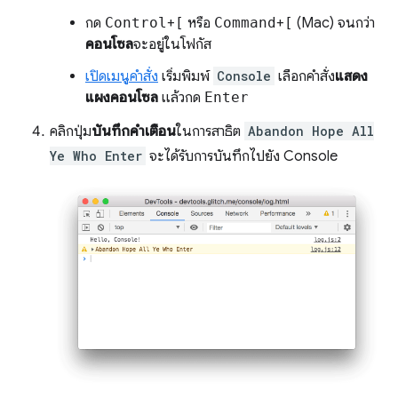
กด
Control
+
[
หรือ
Command
+
[
(Mac) จนกว่า
คอนโซล
จะอยู่ในโฟกัส
เปิดเมนูคำสั่ง
เริ่มพิมพ์
Console
เลือกคำสั่ง
แสดง
แผงคอนโซล
แล้วกด
Enter
คลิกปุ่ม
บันทึกคำเตือน
ในการสาธิต
Abandon Hope All
Ye Who Enter
จะได้รับการบันทึกไปยัง Console