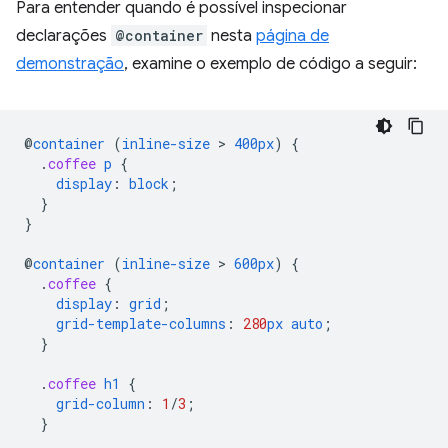
Para entender quando é possível inspecionar
declarações
@container
nesta
página de
demonstração
, examine o exemplo de código a seguir:
@
container
(
inline-size
 > 
400px
)
{
.
coffee
p
{
display
:
block
;
}
}
@
container
(
inline-size
 > 
600px
)
{
.
coffee
{
display
:
grid
;
grid-template-columns
:
280
px
auto
;
}
.
coffee
h1
{
grid-column
:
1
/
3
;
}