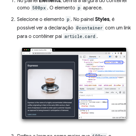
No painel
Elements
, defina a largura do contêiner
como
500px
. O elemento
p
aparece.
Selecione o elemento
p
. No painel
Styles
, é
possível ver a declaração
@container
com um link
para o contêiner pai
article.card
.