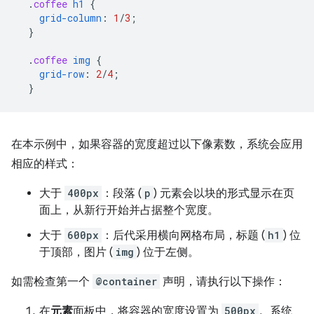
.
coffee
h1
{
grid-column
:
1
/
3
;
}
.
coffee
img
{
grid-row
:
2
/
4
;
}
在本示例中，如果容器的宽度超过以下像素数，系统会应用
相应的样式：
大于
400px
：段落 (
p
) 元素会以块的形式显示在页
面上，从新行开始并占据整个宽度。
大于
600px
：后代采用横向网格布局，标题 (
h1
) 位
于顶部，图片 (
img
) 位于左侧。
如需检查第一个
@container
声明，请执行以下操作：
在
元素
面板中，将容器的宽度设置为
500px
。系统