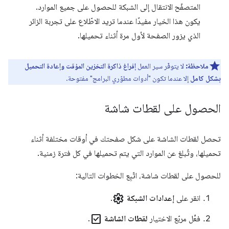
المتصفّح الانتقال إلى الشبكة للحصول على جميع الموارد.
يكون هذا الخيار مفيدًا عندما تريد الاطّلاع على تجربة الزائر
الذي يزور الصفحة لأول مرة أثناء تحميلها.
ملاحظة:
لا يتوفّر سير العمل
إفراغ ذاكرة التخزين المؤقت وإعادة التحميل
بشكل كامل
إلا عندما تكون "أدوات مطوّري البرامج" مفتوحة.
الحصول على لقطات شاشة
تحصل لقطات الشاشة على شكل صفحتك في أوقات مختلفة أثناء
تحميلها، وتُبلغ عن الموارد التي يتم تحميلها في كل فترة زمنية.
للحصول على لقطات شاشة، اتّبِع الخطوات التالية:
settings
انقر على
إعدادات الشبكة
.
check_box
فعِّل مربّع الاختيار
لقطات الشاشة
.