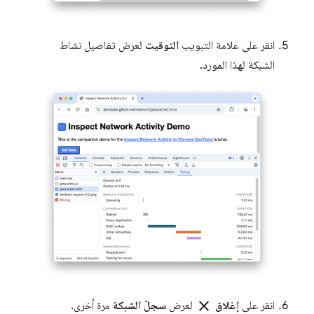
انقر على علامة التبويب
التوقيت
لعرض تفاصيل نشاط
الشبكة لهذا المورد.
close
انقر على
إغلاق
لعرض
سجلّ الشبكة
مرة أخرى.