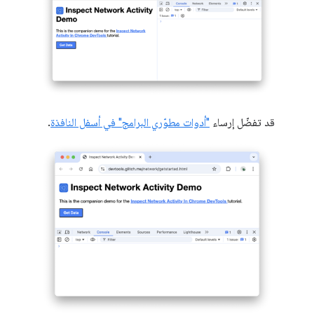
قد تفضّل إرساء
"أدوات مطوّري البرامج" في أسفل النافذة
.