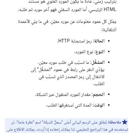
بترتيب زمني. عادةً ما يكون المورد العلوي هو مستند
HTML الرئيسي. أما المورد السفلي فهو آخر مورد تم طلبه.
يمثّل كل عمود معلومات عن مورد معيّن. في ما يلي الأعمدة
التلقائية:
الحالة
: رمز استجابة HTTP.
النوع
: نوع المورد.
المشغِّل
: ما تسبّب في طلب مورد معيّن.
يؤدّي النقر على رابط في عمود "المشغِّل" إلى
الانتقال إلى رمز المصدر الذي تسبّب في
الطلب.
الحجم
: مقدار المورد المنقول عبر الشبكة.
الوقت
: المدة التي استغرقها الطلب.
ملاحظة:
يُطلق على الرسم البياني أعلى "سجلّ الشبكة" اسم "نظرة عامة". لن
تستخدمه في هذا البرنامج التعليمي، لذا يمكنك إخفاءه إذا أردت. يمكنك الاطّلاع على