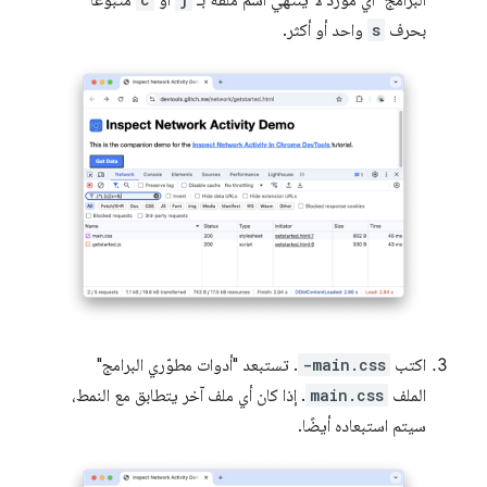
البرامج" أي مورد لا ينتهي اسم ملفه بـ
أو
متبوعًا
بحرف
s
واحد أو أكثر.
اكتب
-main.css
. تستبعد "أدوات مطوّري البرامج"
الملف
main.css
. إذا كان أي ملف آخر يتطابق مع النمط،
سيتم استبعاده أيضًا.