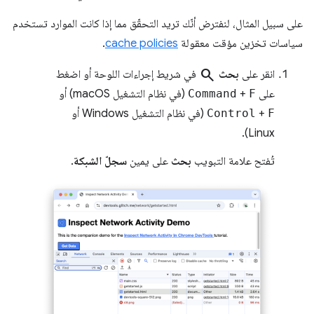
على سبيل المثال، لنفترض أنّك تريد التحقّق مما إذا كانت الموارد تستخدم
سياسات تخزين مؤقت معقولة
cache policies
.
search
انقر على
بحث
في شريط إجراءات اللوحة أو اضغط
على
F
+
Command
(في نظام التشغيل macOS) أو
F
+
Control
(في نظام التشغيل Windows أو
Linux).
تُفتح علامة التبويب
بحث
على يمين
سجلّ الشبكة
.