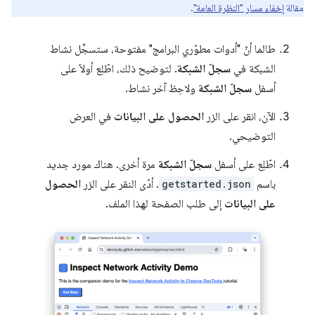
مقالة
إخفاء مسار "النظرة العامة"
.
طالما أنّ "أدوات مطوّري البرامج" مفتوحة، ستسجِّل نشاط
الشبكة في
سجلّ الشبكة
. لتوضيح ذلك، اطّلِع أولاً على
أسفل
سجلّ الشبكة
ولاحِظ آخر نشاط.
الآن، انقر على الزر
الحصول على البيانات
في العرض
التوضيحي.
اطّلِع على أسفل
سجلّ الشبكة
مرة أخرى. هناك مورد جديد
باسم
getstarted.json
. أدّى النقر على الزر
الحصول
على البيانات
إلى طلب الصفحة لهذا الملف.