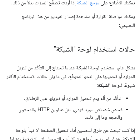
يمكنك الاطّلاع على
مرجع الشبكة
إذا أردت تصفُّح الميزات بدلاً من ذلك.
يمكنك مواصلة القراءة أو مشاهدة إصدار الفيديو من هذا البرنامج
التعليمي:
حالات استخدام لوحة "الشبكة"
بشكل عام، استخدِم لوحة
الشبكة
عندما تحتاج إلى التأكّد من تنزيل
الموارد أو تحميلها على النحو المتوقّع. في ما يلي حالات الاستخدام الأكثر
شيوعًا للوحة
الشبكة
:
التأكّد من أنّه يتم تحميل الموارد أو تنزيلها على الإطلاق.
فحص خصائص مورد فردي، مثل عناوين HTTP والمحتوى
والحجم وما إلى ذلك.
إذا كنت تبحث عن طرق لتحسين أداء تحميل الصفحة،
لا
تبدأ بلوحة
الشبكة
. هناك العديد من أنواع مشاكل أداء التحميل التي لا ترتبط بنشاط