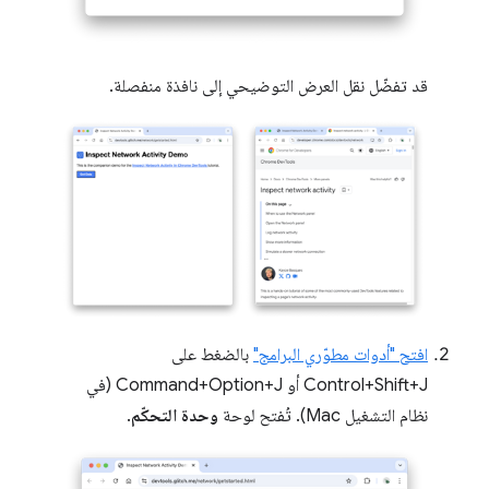
قد تفضّل نقل العرض التوضيحي إلى نافذة منفصلة.
افتح "أدوات مطوّري البرامج"
بالضغط على
Control+Shift+J أو Command+Option+J (في
نظام التشغيل Mac). تُفتح لوحة
وحدة التحكّم
.