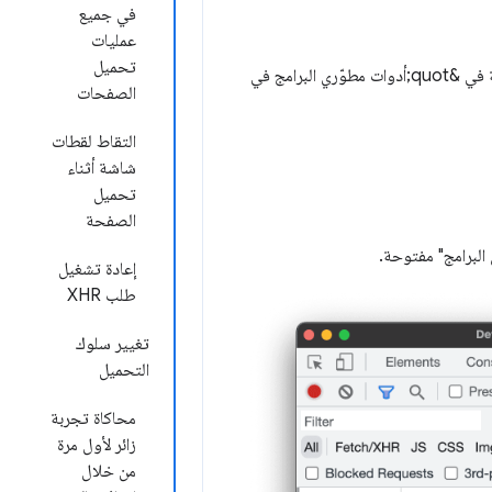
في جميع
عمليات
تحميل
تعرَّف على طرق جديدة لتحليل كيفية تحميل صفحتك في هذا المرجع الشامل لميزات تحليل الشبكة في &quot;أدوات مطوّري البرامج في
الصفحات
التقاط لقطات
شاشة أثناء
تحميل
الصفحة
 البرامج" مفتوحة.
إعادة تشغيل
طلب XHR
تغيير سلوك
التحميل
محاكاة تجربة
زائر لأول مرة
من خلال