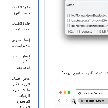
فلترة الطلبات
حسب النوع
فلترة الطلبات
حسب الوقت
إخفاء عناوين
URL للبيانات
إخفاء عناوين
URL
للإضافات
كة
. تحفظ "أدوات مطوّري البرامج"
عرض الطلبات
التي تتضمَّن
ملفات تعريف
الارتباط
المحظورة
الخاصة