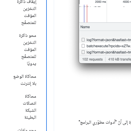
إيقاف ذاكرة
التخزين
المؤقت
للمتصفّح
محو ذاكرة
التخزين
المؤقت
للمتصفّح
يدويًا
محاكاة الوضع
بلا إنترنت
محاكاة
اتصالات
الشبكة
البطيئة
 إلى أنّ "أدوات مطوّري البرامج"
محو ملفات