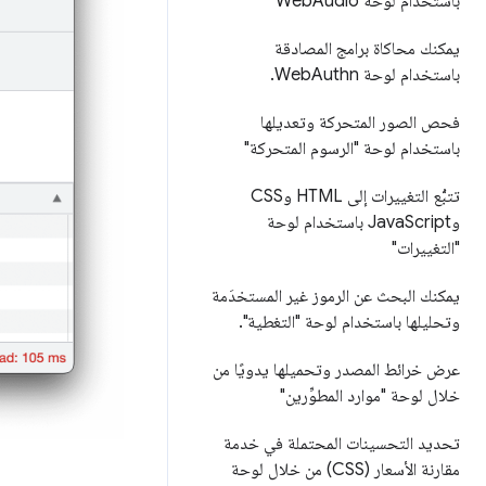
باستخدام لوحة Web
Audio
يمكنك محاكاة برامج المصادقة
باستخدام لوحة Web
Authn
.
فحص الصور المتحركة وتعديلها
باستخدام لوحة "الرسوم المتحركة"
تتبُّع التغييرات إلى HTML وCSS
وJava
Script باستخدام لوحة
"التغييرات"
يمكنك البحث عن الرموز غير المستخدَمة
وتحليلها باستخدام لوحة "التغطية"
.
عرض خرائط المصدر وتحميلها يدويًا من
خلال لوحة "موارد المطوِّرين"
تحديد التحسينات المحتملة في خدمة
مقارنة الأسعار (CSS) من خلال لوحة