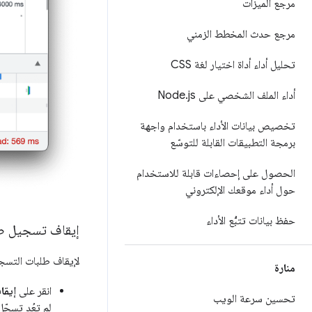
مرجع الميزات
مرجع حدث المخطط الزمني
تحليل أداء أداة اختيار لغة CSS
أداء الملف الشخصي على Node
js
.
تخصيص بيانات الأداء باستخدام واجهة
برمجة التطبيقات القابلة للتوسّع
الحصول على إحصاءات قابلة للاستخدام
حول أداء موقعك الإلكتروني
حفظ بيانات تتبُّع الأداء
إيقاف تسجيل طل
لإيقاف طلبات التسج
منارة
انقر على
إيقا
تحسين سرعة الويب
لم تعُد تسجّل