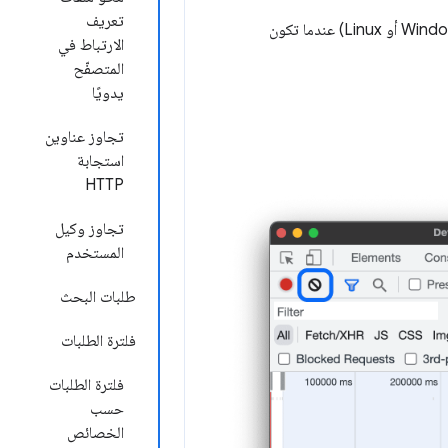
تعريف
(نظام التشغيل Windows أو Linux) عندما تكون
الارتباط في
المتصفّح
يدويًا
تجاوز عناوين
استجابة
HTTP
تجاوز وكيل
المستخدم
طلبات البحث
فلترة الطلبات
فلترة الطلبات
حسب
الخصائص