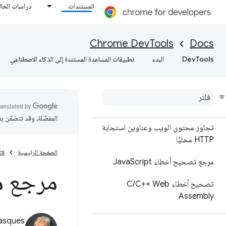
المستندات
دراسات الحال
تشغيل مقتطفات JavaScript
تصحيح أخطاء الرمز الأصلي بدلاً من
Chrome DevTools
Docs
نشره باستخدام خرائط المصدر
DevTools
البدء
تطبيقات المساعدة المستندة إلى الذكاء الاصطناعي
امتداد خريطة مصادر ignore
List
إعداد مساحات عمل لحفظ التغييرات في
الملفات المصدر
المفضّلة، وقد تتضمّن ب
تجاوز محتوى الويب وعناوين استجابة
HTTP محليًا
الصفحة الرئيسية
cs
مرجع تصحيح أخطاء Java
Script
مرجع م
تصحيح أخطاء C
C++ Web
/
Assembly
asques