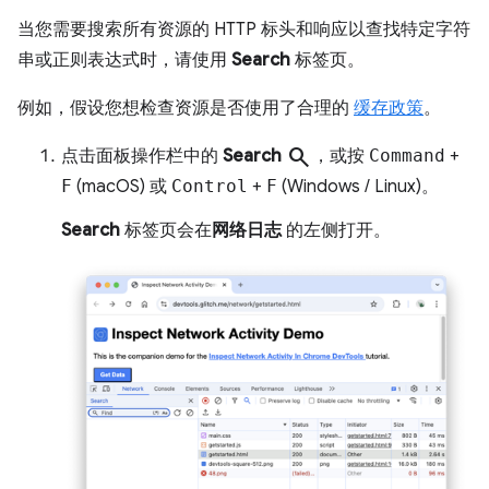
当您需要搜索所有资源的 HTTP 标头和响应以查找特定字符
串或正则表达式时，请使用
Search
标签页。
例如，假设您想检查资源是否使用了合理的
缓存政策
。
search
点击面板操作栏中的
Search
，或按
Command
+
F
(macOS) 或
Control
+
F
(Windows / Linux)。
Search
标签页会在
网络日志
的左侧打开。