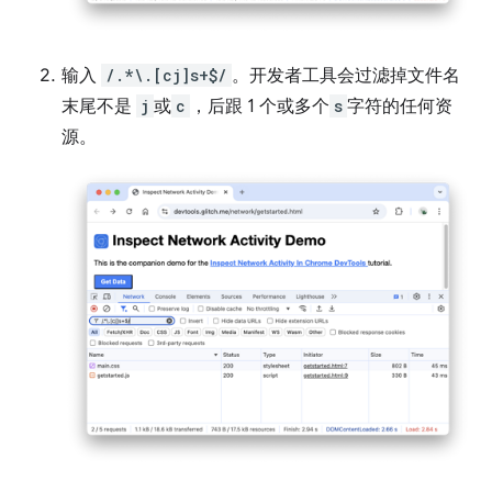
输入
/.*\.[cj]s+$/
。开发者工具会过滤掉文件名
末尾不是
j
或
c
，后跟 1 个或多个
s
字符的任何资
源。