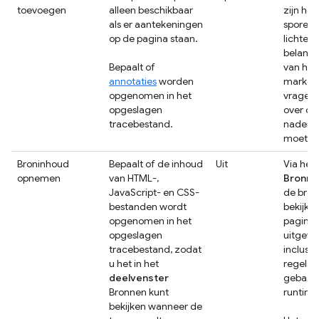
toevoegen
alleen beschikbaar
zijn ha
als er aantekeningen
sporen 
op de pagina staan.
lichten,
belangr
Bepaalt of
van het
annotaties
worden
marker
opgenomen in het
vragen t
opgeslagen
over de
tracebestand.
nader 
moeten
Broninhoud
Bepaalt of de inhoud
Uit
Via het
opnemen
van HTML-,
Bronne
JavaScript- en CSS-
de bro
bestanden wordt
bekijke
opgenomen in het
pagina 
opgeslagen
uitgevo
tracebestand, zodat
inclusie
u het in het
regels
deelvenster
gebase
Bronnen kunt
runtime
bekijken wanneer de