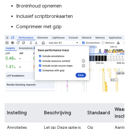
Broninhoud opnemen
Inclusief scriptbronkaarten
Comprimeer met gzip
Waar
Instelling
Beschrijving
Standaard
inscha
Annotaties
Let op: Deze optie is
Op
Aantek