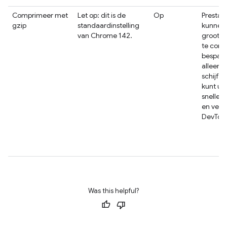
Comprimeer met
Let op: dit is de
Op
Prestat
gzip
standaardinstelling
kunnen 
van Chrome 142.
groot zi
te com
bespaar
alleen
schijfr
kunt u 
sneller
en verw
DevTool
Was this helpful?