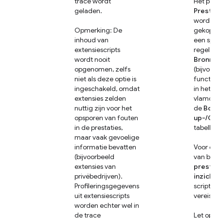
trace wordt
Het pan
geladen.
Presta
worden
Opmerking: De
gekopp
inhoud van
een spe
extensiescripts
regel in
wordt nooit
Bronne
opgenomen, zelfs
(bijvoo
niet als deze optie is
functi
ingeschakeld, omdat
in het
extensies zelden
vlamdi
nuttig zijn voor het
de
Bot
opsporen van fouten
up-/Cal
in de prestaties,
tabellen
maar vaak gevoelige
informatie bevatten
Voor de
(bijvoorbeeld
van be
extensies van
presta
privébedrijven).
inzicht
Profileringsgegevens
scripti
uit extensiescripts
vereist.
worden echter wel in
de trace
Let op: 