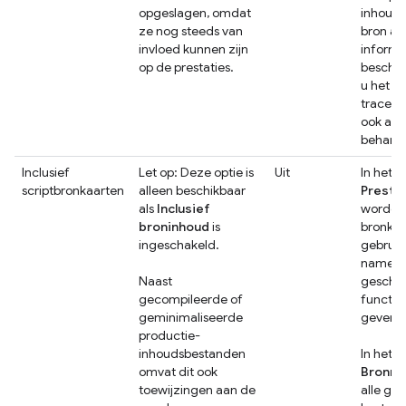
opgeslagen, omdat
inhoud 
ze nog steeds van
bron al
invloed kunnen zijn
informa
op de prestaties.
beschou
u het
traceri
ook als 
behand
Inclusief
Let op: Deze optie is
Uit
In het p
scriptbronkaarten
alleen beschikbaar
Presta
als
Inclusief
worden
broninhoud
is
bronkaa
ingeschakeld.
gebruik
namen 
Naast
geschr
gecompileerde of
functie
geminimaliseerde
geven.
productie-
inhoudsbestanden
In het p
omvat dit ook
Bronne
toewijzingen aan de
alle ge