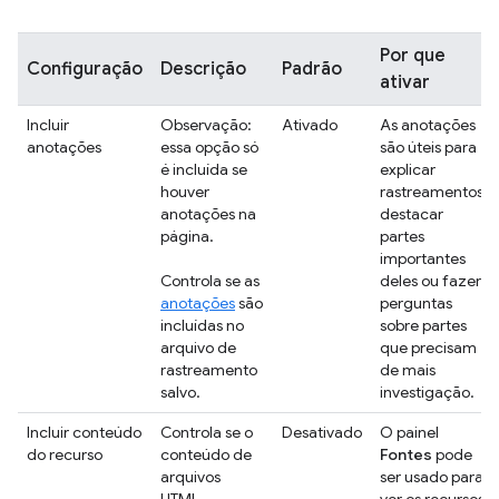
Por que
Configuração
Descrição
Padrão
ativar
Incluir
Observação:
Ativado
As anotações
anotações
essa opção só
são úteis para
é incluída se
explicar
houver
rastreamentos,
anotações na
destacar
página.
partes
importantes
Controla se as
deles ou fazer
anotações
são
perguntas
incluídas no
sobre partes
arquivo de
que precisam
rastreamento
de mais
salvo.
investigação.
Incluir conteúdo
Controla se o
Desativado
O painel
do recurso
conteúdo de
Fontes
pode
arquivos
ser usado para
HTML,
ver os recursos