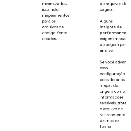
minimizados,
de arquivos da
isso inclui
página.
mapeamentos
para os
Alguns
arquivos de
Insights de
código-fonte
performance
criados.
exigem mapas
de origem para
análise.
Se você ativar
essa
configuração e
considerar os
mapas de
origem como
informações
sensíveis, trate
o arquivo de
rastreamento
da mesma
forma.