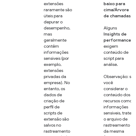
extensões
baixo para
raramente são
cima/Árvore
úteis para
de chamadas
).
depurar o
desempenho,
Alguns
mas
Insights de
geralmente
performance
contêm
exigem
informações
conteúdo de
sensíveis (por
script para
exemplo,
análise.
extensões
privadas da
Observação: se
empresa). No
você
entanto, os
considerar o
dados de
conteúdo dos
criação de
recursos como
perfil de
informações
scripts de
sensíveis, trate
extensão são
o arquivo de
salvos no
rastreamento
rastreamento
da mesma