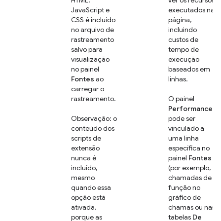
JavaScript e
executados na
CSS é incluído
página,
no arquivo de
incluindo
rastreamento
custos de
salvo para
tempo de
visualização
execução
no painel
baseados em
Fontes
ao
linhas.
carregar o
rastreamento.
O painel
Performance
Observação: o
pode ser
conteúdo dos
vinculado a
scripts de
uma linha
extensão
específica no
nunca é
painel
Fontes
incluído,
(por exemplo,
mesmo
chamadas de
quando essa
função no
opção está
gráfico de
ativada,
chamas ou nas
porque as
tabelas
De