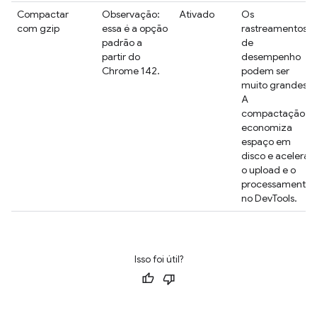
Compactar
Observação:
Ativado
Os
com gzip
essa é a opção
rastreamentos
padrão a
de
partir do
desempenho
Chrome 142.
podem ser
muito grandes.
A
compactação
economiza
espaço em
disco e acelera
o upload e o
processamento
no DevTools.
Isso foi útil?