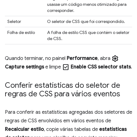
usasse um código menos otimizado para
corresponder.
Seletor
O seletor de CSS que foi correspondido.
Folha de estilo
A folha de estilo CSS que contém o seletor
de CSS.
settings
Quando terminar, no painel
Performance
, abra
check_box
Capture settings
e limpe
Enable CSS selector stats
.
Conferir estatísticas do seletor de
regras de CSS para vários eventos
Para conferir as estatísticas agregadas dos seletores de
regras de CSS envolvidos em vários eventos de
Recalcular estilo
, copie várias tabelas de
estatísticas