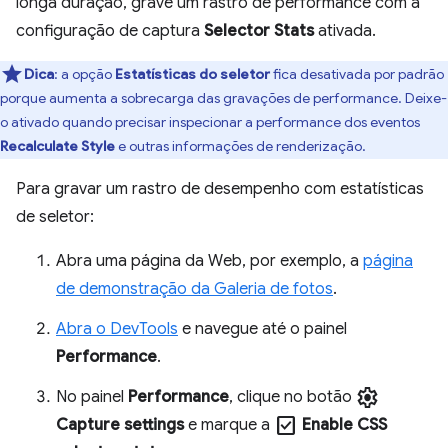
longa duração, grave um rastro de performance com a
configuração de captura
Selector Stats
ativada.
Dica
:
a opção
Estatísticas do seletor
fica desativada por padrão
porque aumenta a sobrecarga das gravações de performance. Deixe-
o ativado quando precisar inspecionar a performance dos eventos
Recalculate Style
e outras informações de renderização.
Para gravar um rastro de desempenho com estatísticas
de seletor:
Abra uma página da Web, por exemplo, a
página
de demonstração da Galeria de fotos
.
Abra o DevTools
e navegue até o painel
Performance
.
settings
No painel
Performance
, clique no botão
check_box
Capture settings
e marque a
Enable CSS