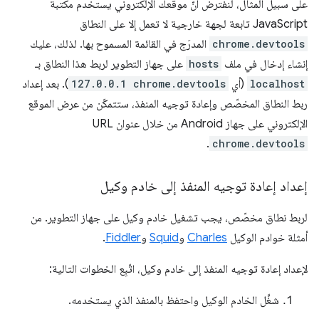
على سبيل المثال، لنفترض أنّ موقعك الإلكتروني يستخدم مكتبة
JavaScript تابعة لجهة خارجية لا تعمل إلا على النطاق
chrome.devtools
المدرَج في القائمة المسموح بها. لذلك، عليك
إنشاء إدخال في ملف
hosts
على جهاز التطوير لربط هذا النطاق بـ
localhost
(أي
127.0.0.1 chrome.devtools
). بعد إعداد
ربط النطاق المخصّص وإعادة توجيه المنفذ، ستتمكّن من عرض الموقع
الإلكتروني على جهاز Android من خلال عنوان URL
.
chrome.devtools
إعداد إعادة توجيه المنفذ إلى خادم وكيل
لربط نطاق مخصّص، يجب تشغيل خادم وكيل على جهاز التطوير. من
أمثلة خوادم الوكيل
Charles
و
Squid
و
Fiddler
.
لإعداد إعادة توجيه المنفذ إلى خادم وكيل، اتّبِع الخطوات التالية:
شغِّل الخادم الوكيل واحتفظ بالمنفذ الذي يستخدمه.