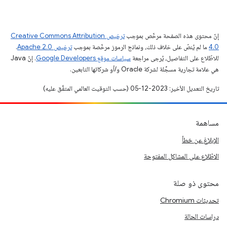
إنّ محتوى هذه الصفحة مرخّص بموجب
ترخيص Creative Commons Attribution
4.0‏
ما لم يُنصّ على خلاف ذلك، ونماذج الرموز مرخّصة بموجب
ترخيص Apache 2.0‏
.
للاطّلاع على التفاصيل، يُرجى مراجعة
سياسات موقع Google Developers‏
. إنّ Java
هي علامة تجارية مسجَّلة لشركة Oracle و/أو شركائها التابعين.
تاريخ التعديل الأخير: 2023-12-05 (حسب التوقيت العالمي المتفَّق عليه)
مساهمة
الإبلاغ عن خطأ
الاطّلاع على المشاكل المفتوحة
محتوى ذو صلة
تحديثات Chromium
دراسات الحالة