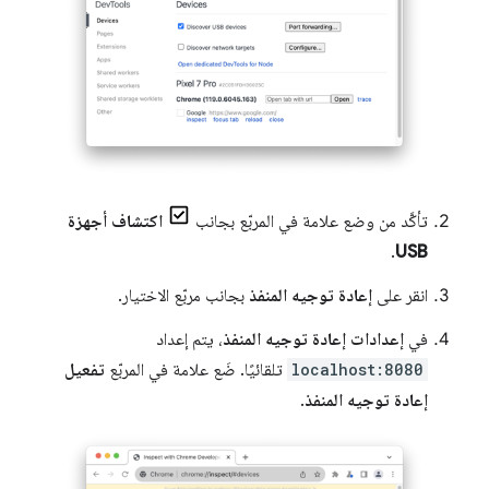
تأكَّد من وضع علامة في المربّع بجانب
اكتشاف أجهزة
.
USB
انقر على
إعادة توجيه المنفذ
بجانب مربّع الاختيار.
في
إعدادات إعادة توجيه المنفذ
، يتم إعداد
localhost:8080
تلقائيًا. ضَع علامة في المربّع
تفعيل
إعادة توجيه المنفذ
.