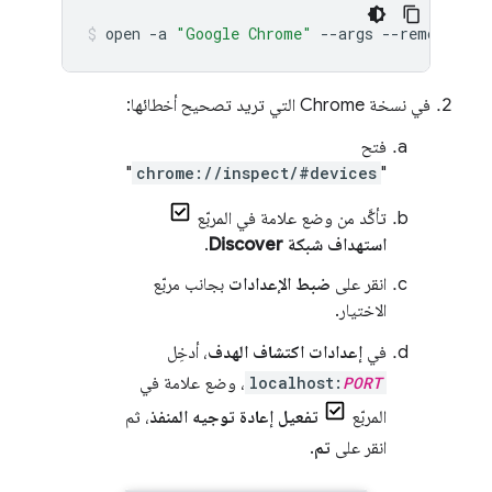
open
-a
"Google Chrome"
--args
--remote-deb
في نسخة Chrome التي تريد تصحيح أخطائها:
فتح
"
chrome://inspect/#devices
"
تأكَّد من وضع علامة في المربّع
استهداف شبكة Discover
.
انقر على
ضبط الإعدادات
بجانب مربّع
الاختيار.
في
إعدادات اكتشاف الهدف
، أدخِل
PORT
localhost:
، وضع علامة في
المربّع
تفعيل إعادة توجيه المنفذ
، ثم
انقر على
تم
.