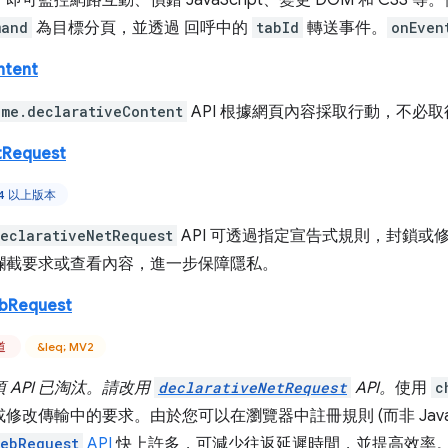
可監控網路互動、偵錯 JavaScript、變更 DOM 和 CSS 等
mand
為目標分頁，並透過 回呼中的
tabId
轉送事件。
onEven
ntent
ome.declarativeContent
API 根據網頁內容採取行動，不必
tRequest
84 以上版本
eclarativeNetRequest
API 可透過指定宣告式規則，封鎖
攔截要求或查看內容，進一步保障隱私。
ebRequest
頻道
&leq; MV2
 API 已淘汰。請改用
declarativeNetRequest
API。
使用
c
修改傳輸中的要求。由於您可以在瀏覽器中註冊規則 (而非 JavaSc
webRequest
API
快上許多，可減少往返延遲時間，並提高效率