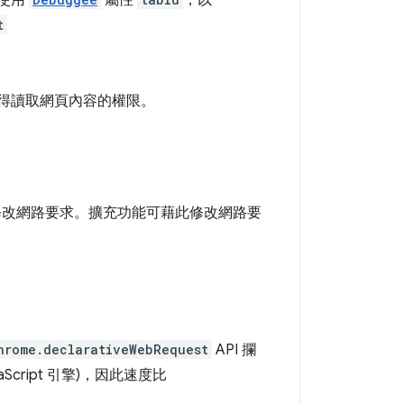
。使用
屬性
，以
t
取得讀取網頁內容的權限。
或修改網路要求。擴充功能可藉此修改網路要
hrome.declarativeWebRequest
API 攔
ript 引擎)，因此速度比
。