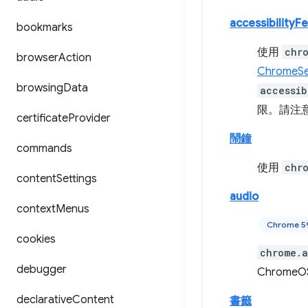
accessibilityF
bookmarks
使用
chr
browser
Action
ChromeSe
browsing
Data
accessib
限。請注
certificate
Provider
鬧鐘
commands
使用
chr
content
Settings
audio
context
Menus
Chrome 
cookies
chrome.a
debugger
ChromeO
declarative
Content
書籤