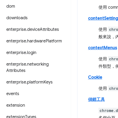
dom
使用 co
downloads
contentSetting
enterprise
.
device
Attributes
使用
chr
般來說，內
enterprise
.
hardware
Platform
contextMenus
enterprise
.
login
使用
chr
enterprise
.
networking
件類型，
Attributes
Cookie
enterprise
.
platform
Keys
使用
chr
events
偵錯工具
extension
chrome.
extension
Types