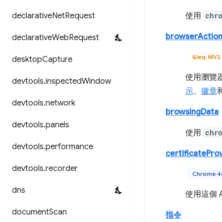
declarative
Net
Request
使用
chr
browserActio
declarative
Web
Request
&leq; MV2
desktop
Capture
使用瀏覽器
devtools
.
inspected
Window
示
、
徽章
devtools
.
network
browsingData
devtools
.
panels
使用
chr
devtools
.
performance
certificatePro
devtools
.
recorder
Chrome 
dns
使用這個 
document
Scan
指令