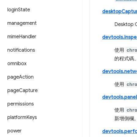
login
State
desktopCaptu
management
Deskto
mime
Handler
devtools.insp
notifications
使用
chr
的程式碼
omnibox
devtools.netw
page
Action
使用
chr
page
Capture
devtools.panel
permissions
使用
chr
platform
Keys
新增側欄
power
devtools.perf