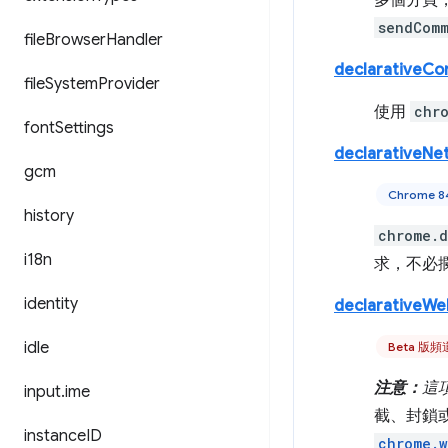
多個分頁，即
sendCom
file
Browser
Handler
declarativeCo
file
System
Provider
使用
chr
font
Settings
declarativeNe
gcm
Chrome 
history
chrome.d
i18n
求，不必
identity
declarativeW
idle
Beta 版
注意：
這項
input
.
ime
截、封鎖或
instance
ID
chrome.