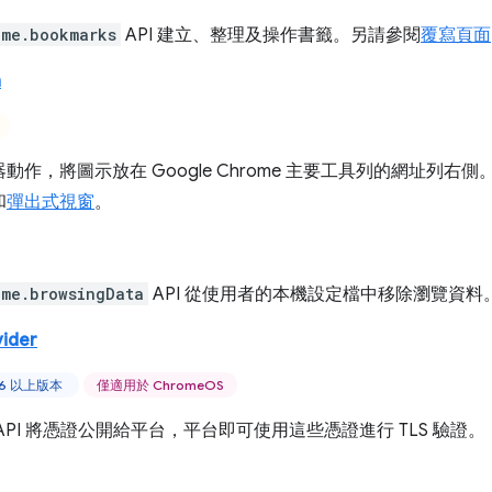
ome.bookmarks
API 建立、整理及操作書籤。另請參閱
覆寫頁面
n
動作，將圖示放在 Google Chrome 主要工具列的網址列右側
和
彈出式視窗
。
ome.browsingData
API 從使用者的本機設定檔中移除瀏覽資料
vider
46 以上版本
僅適用於 ChromeOS
API 將憑證公開給平台，平台即可使用這些憑證進行 TLS 驗證。