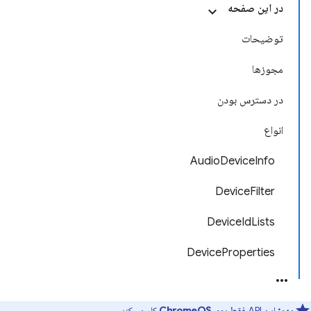
در این صفحه
توضیحات
مجوزها
در دسترس بودن
انواع
AudioDeviceInfo
DeviceFilter
DeviceIdLists
DeviceProperties
مهم:
این API
فقط روی ChromeOS
کار می‌کند.