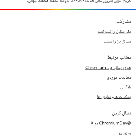
تاریخ آخرین به‌روزرسانی 2026-04-07 به‌وقت ساعت هماهنگ جهانی.
مشارکت
یک اشکال را ثبت کنید
مسائل باز را ببینید
مطالب مرتبط
به‌روزرسانی‌های Chromium
مطالعات موردی
بایگانی
پادکست ها و نمایش ها
دنبال کردن
@ChromiumDev در X
یوتیوب