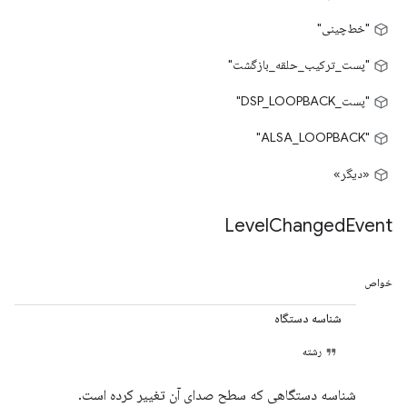
"خط‌چینی"
"پست_ترکیب_حلقه_بازگشت"
"پست_DSP_LOOPBACK"
"ALSA_LOOPBACK"
«دیگر»
Level
Changed
Event
خواص
شناسه دستگاه
رشته
شناسه دستگاهی که سطح صدای آن تغییر کرده است.