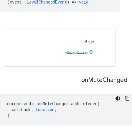
(
event
:
LevelChangedEvent
) =>
void
رویداد
رویداد تغییر سطح
on
Mute
Changed
chrome
.
audio
.
onMuteChanged
.
addListener
(
callback
:
function
,
)