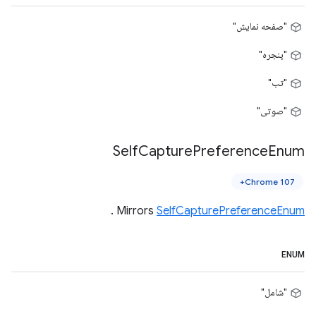
"صفحه نمایش"
"پنجره"
"تب"
"صوتی"
Self
Capture
Preference
Enum
Chrome 107+
.
Mirrors
SelfCapturePreferenceEnum
ENUM
"شامل"