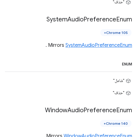
"حذف"
System
Audio
Preference
Enum
Chrome 105+
.
Mirrors
SystemAudioPreferenceEnum
ENUM
"شامل"
"حذف"
Window
Audio
Preference
Enum
Chrome 140+
.
Mirrors
WindowAudioPreferenceEnum