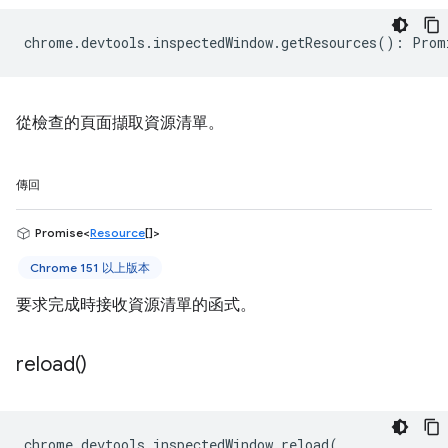
chrome
.
devtools
.
inspectedWindow
.
getResources
()
:
Prom
從檢查的頁面擷取資源清單。
傳回
Promise<
Resource
[]>
Chrome 151 以上版本
要求完成時接收資源清單的函式。
reload(
)
chrome
.
devtools
.
inspectedWindow
.
reload
(