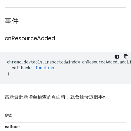
事件
on
Resource
Added
chrome
.
devtools
.
inspectedWindow
.
onResourceAdded
.
addL
callback
:
function
,
)
當新資源新增至檢查的頁面時，就會觸發這個事件。
參數
callback