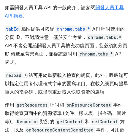
如需開發人員工具 API 的一般簡介，請參閱
開發人員工具
API 摘要
。
tabId
屬性提供可搭配
chrome.tabs.*
API 呼叫使用的
分頁 ID。不過請注意，基於安全考量，
chrome.tabs.*
API 不會公開給開發人員工具擴充功能頁面，您必須將分頁
ID 傳遞至背景頁面，並從該處叫用
chrome.tabs.*
API
函式。
reload
方法可用於重新載入檢查的網頁。此外，呼叫端可
以指定使用者代理程式字串的覆寫項目、在載入網頁時提早
插入的指令碼，或強制重新載入快取資源的選項。
使用
getResources
呼叫和
onResourceContent
事件，
取得檢查頁面中的資源清單 (文件、樣式表、指令碼、圖片
等)。
Resource
類別的
getContent
和
setContent
方
法，以及
onResourceContentCommitted
事件，可用於