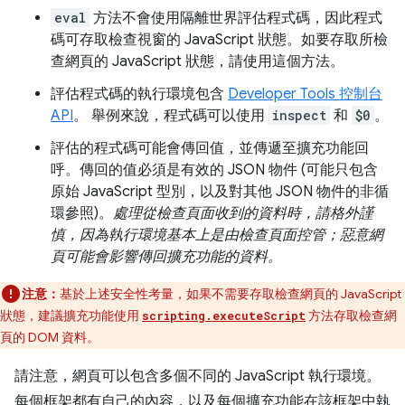
eval
方法不會使用隔離世界評估程式碼，因此程式
碼可存取檢查視窗的 JavaScript 狀態。如要存取所檢
查網頁的 JavaScript 狀態，請使用這個方法。
評估程式碼的執行環境包含
Developer Tools 控制台
API
。 舉例來說，程式碼可以使用
inspect
和
$0
。
評估的程式碼可能會傳回值，並傳遞至擴充功能回
呼。傳回的值必須是有效的 JSON 物件 (可能只包含
原始 JavaScript 型別，以及對其他 JSON 物件的非循
環參照)。
處理從檢查頁面收到的資料時，請格外謹
慎，因為執行環境基本上是由檢查頁面控管；惡意網
頁可能會影響傳回擴充功能的資料。
注意：
基於上述安全性考量，如果不需要存取檢查網頁的 JavaScript
狀態，建議擴充功能使用
方法存取檢查網
scripting.executeScript
頁的 DOM 資料。
請注意，網頁可以包含多個不同的 JavaScript 執行環境。
每個框架都有自己的內容，以及每個擴充功能在該框架中執