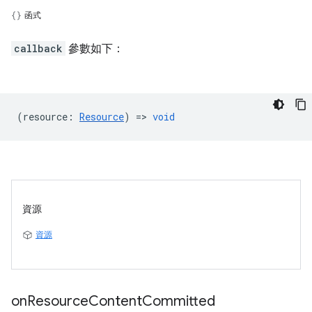
函式
callback
參數如下：
(
resource
:
Resource
) =>
void
資源
資源
on
Resource
Content
Committed