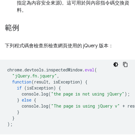
指定為內容安全來源)。這可用於與內容指令碼交換資
料。
範例
下列程式碼會檢查所檢查網頁使用的 jQuery 版本：
chrome
.
devtools
.
inspectedWindow
.
eval
(
"jQuery.fn.jquery"
,
function
(
result
,
isException
)
{
if
(
isException
)
{
console
.
log
(
"the page is not using jQuery"
);
}
else
{
console
.
log
(
"The page is using jQuery v"
+
res
}
}
);