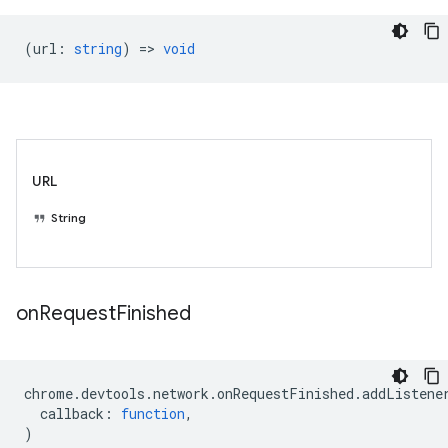
(
url
:
string
) =>
void
URL
String
on
Request
Finished
chrome
.
devtools
.
network
.
onRequestFinished
.
addListene
callback
:
function
,
)