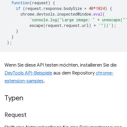
function
(
request
)
{
if
(
request
.
response
.
bodySize
 > 
40
*
1024
)
{
chrome
.
devtools
.
inspectedWindow
.
eval
(
'console.log("Large image: " + unescape("
escape
(
request
.
request
.
url
)
+
'"))'
);
}
}
);
Wenn Sie diese API testen möchten, installieren Sie die
DevTools API-Beispiele
aus dem Repository
chrome-
extension-samples
.
Typen
Request