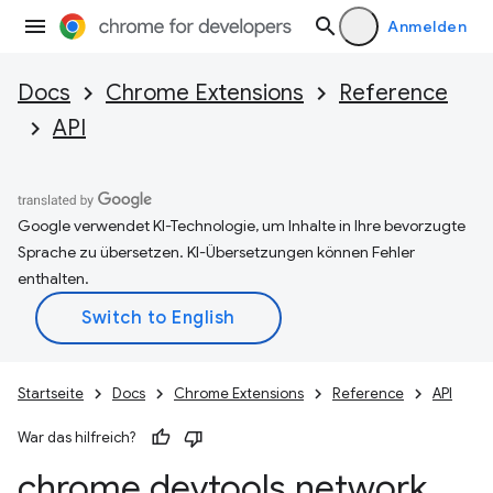
Anmelden
Docs
Chrome Extensions
Reference
API
Google verwendet KI-Technologie, um Inhalte in Ihre bevorzugte
Sprache zu übersetzen. KI-Übersetzungen können Fehler
enthalten.
Startseite
Docs
Chrome Extensions
Reference
API
War das hilfreich?
chrome
.
devtools
.
network