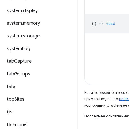
system
.
display
system
.
memory
() =>
void
system
.
storage
system
Log
tab
Capture
tab
Groups
tabs
Если не указано иное, 
top
Sites
примеры кода – по
лицен
корпорации Oracle и ее
tts
Последнее обновление:
tts
Engine