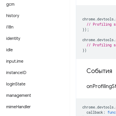
gcm
history
chrome
.
devtools
.
// Profiling s
i18n
});
identity
chrome
.
devtools
.
// Profiling s
idle
})
input
.
ime
События
instance
ID
login
State
on
Profiling
S
management
mime
Handler
chrome
.
devtools
.
callback
:
func