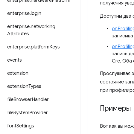
enterprise
.
hardware
Platform
получения уве
enterprise
.
login
Доступны два 
enterprise
.
networking
onProfili
Attributes
записыва
onProfili
enterprise
.
platform
Keys
запись да
events
Cre. Оба
extension
Прослушивая э
состояние зап
extension
Types
при профилиро
file
Browser
Handler
Примеры
file
System
Provider
font
Settings
Вот как вы мо