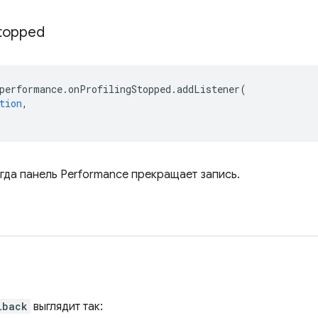
topped
performance
.
onProfilingStopped
.
addListener
(
tion
,
огда панель Performance прекращает запись.
lback
выглядит так: