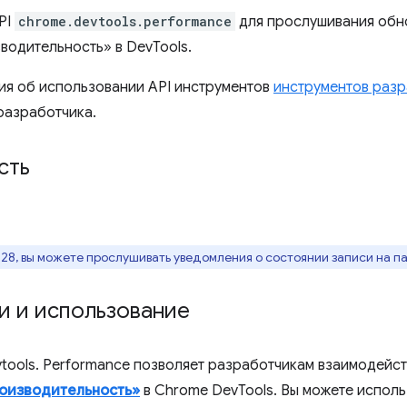
PI
chrome.devtools.performance
для прослушивания обно
водительность» в DevTools.
я об использовании API инструментов
инструментов разр
азработчика.
сть
28, вы можете прослушивать уведомления о состоянии записи на п
и и использование
vtools. Performance позволяет разработчикам взаимодейст
оизводительность»
в Chrome DevTools. Вы можете использ