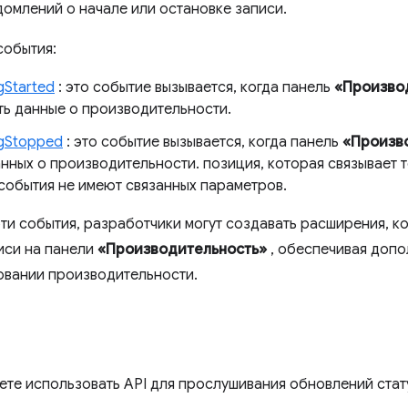
домлений о начале или остановке записи.
события:
ngStarted
: это событие вызывается, когда панель
«Произво
ть данные о производительности.
ngStopped
: это событие вызывается, когда панель
«Произв
нных о производительности. позиция, которая связывает 
 события не имеют связанных параметров.
ти события, разработчики могут создавать расширения, к
иси на панели
«Производительность»
, обеспечивая доп
вании производительности.
жете использовать API для прослушивания обновлений стат