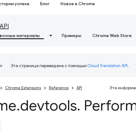
стории успеха
Блог
Новое в Chrome
API
вочные материалы
Примеры
Chrome Web Store
Эта страница переведена с помощью
Cloud Translation API
.
Chrome Extensions
Reference
API
Эта информац
me
.
devtools
.
Perfor