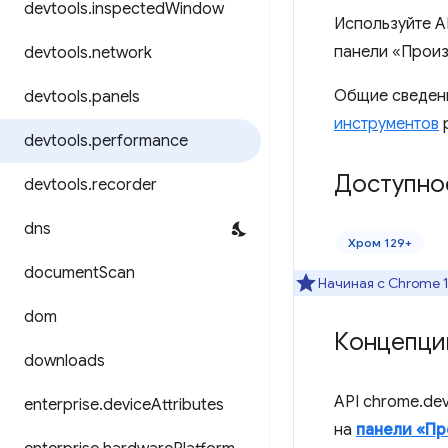
devtools
.
inspected
Window
Используйте A
панели «Произ
devtools
.
network
Общие сведени
devtools
.
panels
инструментов
р
devtools
.
performance
Доступно
devtools
.
recorder
dns
Хром 129+
document
Scan
Начиная с Chrome 1
dom
Концепци
downloads
API chrome.de
enterprise
.
device
Attributes
на
панели «Пр