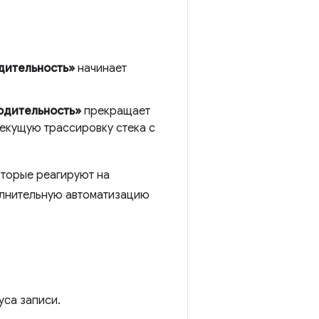
дительность»
начинает
одительность»
прекращает
текущую трассировку стека с
оторые реагируют на
олнительную автоматизацию
уса записи.