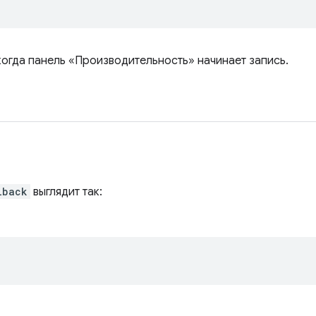
когда панель «Производительность» начинает запись.
lback
выглядит так: