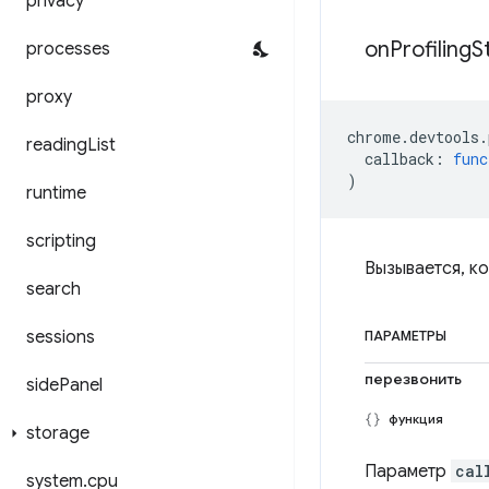
privacy
on
Profiling
S
processes
proxy
chrome
.
devtools
.
reading
List
callback
:
func
)
runtime
scripting
Вызывается, к
search
sessions
ПАРАМЕТРЫ
перезвонить
side
Panel
функция
storage
Параметр
cal
system
.
cpu