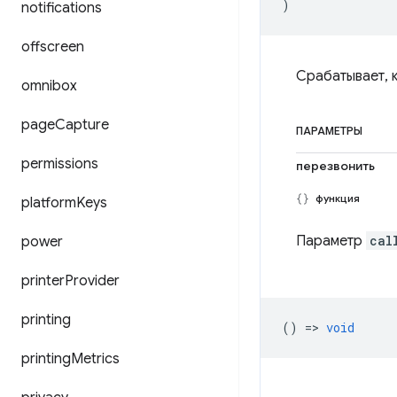
)
notifications
offscreen
Срабатывает, 
omnibox
page
Capture
ПАРАМЕТРЫ
permissions
перезвонить
функция
platform
Keys
Параметр
cal
power
printer
Provider
printing
() =>
void
printing
Metrics