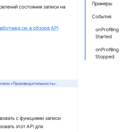
Примеры
влений состояния записи на
События
аботчика см. в обзоре API
onProfiling
Started
onProfiling
Stopped
анели «Производительность».
вовать с функциями записи
овать этот API для