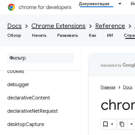
Документация
И
browsingData
certificateProvider
Docs
Chrome Extensions
Reference
commands
Обзор
Начать
Развивать
Как
ИИ
Спра
content
Settings
context
Menus
cookies
debugger
Главная
Docs
declarative
Content
chro
declarative
Net
Request
desktop
Capture