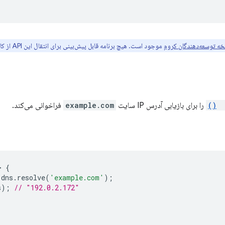
ه توسعه‌دهندگان کروم
موجود است. هیچ برنامه قابل پیش‌بینی برای انتقال این API از کانال توسعه‌دهندگان به نسخه پایدار کروم وجود ندارد.
re
را برای بازیابی آدرس IP سایت
example.com
فراخوانی می‌کند.
>
{
.
dns
.
resolve
(
'example.com'
);
s
);
// "192.0.2.172"