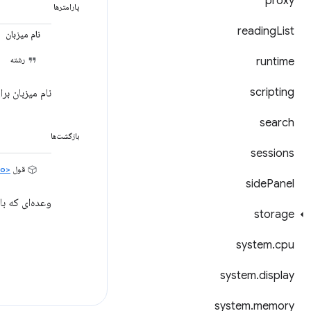
proxy
پارامترها
reading
List
نام میزبان
رشته
runtime
scripting
نام میزبان ب
search
بازگشت‌ها
sessions
قول
<ResolveCallbackResolveInfo>
side
Panel
وعده‌ای که ب
storage
system
.
cpu
system
.
display
system
.
memory