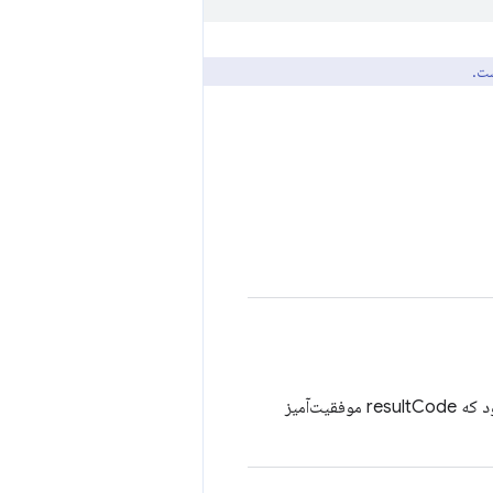
ست.
رشته‌ای که نشان‌دهنده‌ی آدرس IP به صورت تحت‌اللفظی است. فقط در صورتی ارائه می‌شود که resultCode موفقیت‌آمیز