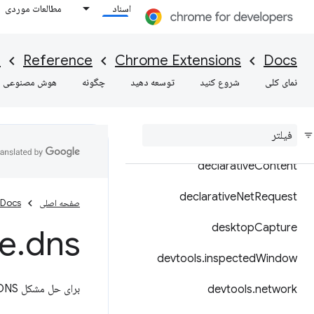
اسناد
مطالعات موردی
commands
contentSettings
I
Reference
Chrome Extensions
Docs
contextMenus
نمای کلی
شروع کنید
توسعه دهید
چگونه
هوش مصنوعی
cookies
debugger
declarative
Content
declarative
Net
Request
صفحه اصلی
Docs
desktop
Capture
e
.
dns
devtools
.
inspected
Window
برای حل مشکل DNS از API
devtools
.
network