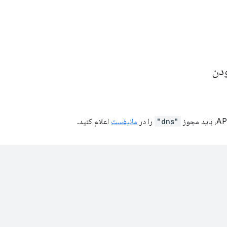
دن
"dns"
را در
مانیفست
اعلام کنید.