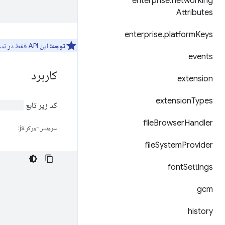
enterprise
.
networking
Attributes
enterprise
.
platform
Keys
توجه:
این API فقط در
نسخ
events
کاربرد
extension
extension
Types
کد زیر تابع
solve()
file
Browser
Handler
سرویس-ورکر.js:
file
System
Provider
font
Settings
gcm
history