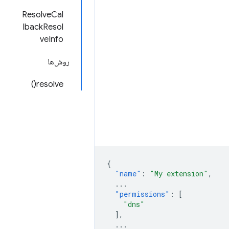
ResolveCal
lbackResol
veInfo
روش‌ها
resolve()
{
"name"
:
"My extension"
,
...
"permissions"
:
[
"dns"
],
...