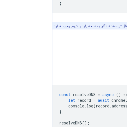
}
const
resolveDNS
=
async
()
=
let
record
=
await
chrome
console
.
log
(
record
.
addres
};
resolveDNS
();