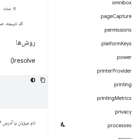
omnibox
شماره
page
Capture
کد نتیجه. ص
permissions
روش‌ها
platform
Keys
power
)
resolve(
printer
Provider
printing
printing
Metrics
privacy
نام میزبان یا آدرس IP داده شده را به صورت تحت اللفظی حل می‌کند.
processes