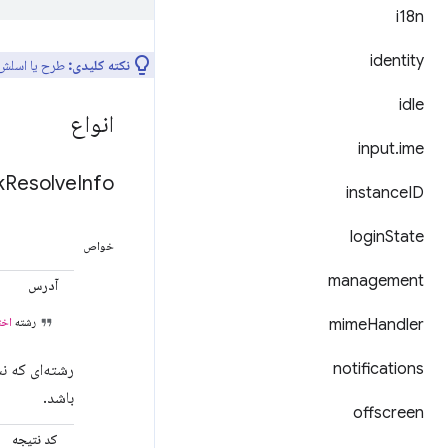
i18n
identity
نکته کلیدی:
طرح یا اسلش ان
idle
انواع
input
.
ime
k
Resolve
Info
instance
ID
login
State
خواص
management
آدرس
رشته
اخت
mime
Handler
notifications
باشد.
offscreen
کد نتیجه