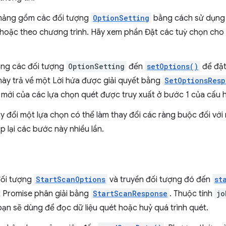
mảng gồm các đối tượng
OptionSetting
bằng cách sử dụng c
hoặc theo chương trình. Hãy xem phần Đặt các tuỳ chọn cho 
ng các đối tượng
OptionSetting
đến
setOptions()
để đặt
này trả về một Lời hứa được giải quyết bằng
SetOptionsResp
 mới của các lựa chọn quét được truy xuất ở bước 1 của cấu hì
ay đổi một lựa chọn có thể làm thay đổi các ràng buộc đối vớ
ặp lại các bước này nhiều lần.
đối tượng
StartScanOptions
và truyền đối tượng đó đến
st
t Promise phân giải bằng
StartScanResponse
. Thuộc tính
jo
ạn sẽ dùng để đọc dữ liệu quét hoặc huỷ quá trình quét.