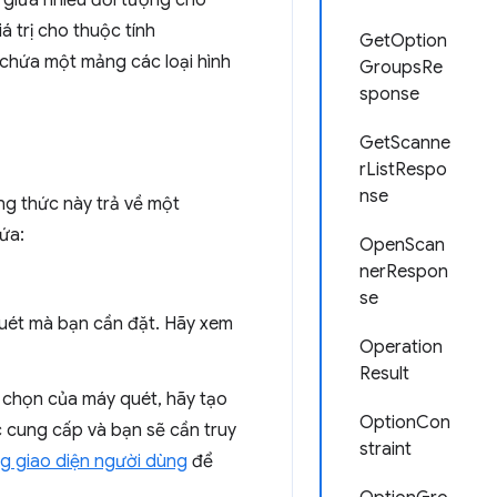
 giữa nhiều đối tượng cho
 trị cho thuộc tính
GetOption
chứa một mảng các loại hình
GroupsRe
sponse
GetScanne
rListRespo
nse
ng thức này trả về một
ứa:
OpenScan
nerRespon
se
quét mà bạn cần đặt. Hãy xem
Operation
Result
 chọn của máy quét, hãy tạo
OptionCon
 cung cấp và bạn sẽ cần truy
straint
g giao diện người dùng
để