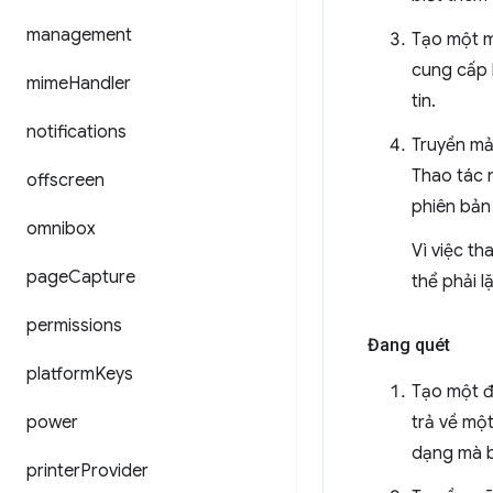
management
Tạo một 
cung cấp 
mime
Handler
tin.
notifications
Truyền mả
Thao tác 
offscreen
phiên bản
omnibox
Vì việc th
page
Capture
thể phải l
permissions
Đang quét
platform
Keys
Tạo một 
power
trả về mộ
dạng mà b
printer
Provider