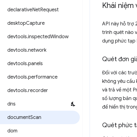
Khái niệm 
declarative
Net
Request
desktop
Capture
API này hỗ trợ 
trình quét nào
devtools
.
inspected
Window
dụng phức tạp h
devtools
.
network
Quét đơn gi
devtools
.
panels
Đối với các trư
devtools
.
performance
không yêu cầu k
và trả về một 
devtools
.
recorder
số lượng bản q
dns
để hiển thị tro
document
Scan
Quét phức 
dom