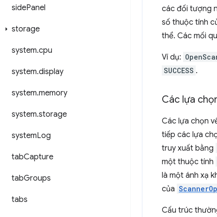
side
Panel
các đối tượng 
số thuộc tính c
storage
thể. Các mối q
system
.
cpu
Ví dụ:
OpenSca
SUCCESS
.
system
.
display
system
.
memory
Các lựa chọ
system
.
storage
Các lựa chọn về
tiếp các lựa c
system
Log
truy xuất bằng
tab
Capture
một thuộc tính
là một ánh xạ kh
tab
Groups
của
ScannerOp
tabs
Cấu trúc thườn