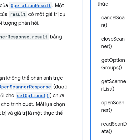
thức
ử của
OperationResult
. Một
 của
result
có một giá trị cụ
cancelSca
i tượng phản hồi.
n()
nerResponse.result
bằng
closeScan
ner()
getOption
Groups()
bạn không thể phản ánh trực
getScanne
OpenScannerResponse
(được
rList()
hồi cho
setOptions()
) chứa
openScan
 cho trình quét. Mỗi lựa chọn
ner()
bị và giá trị là một thực thể
readScanD
ata()