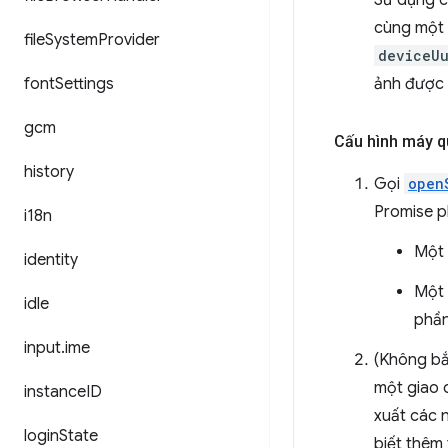
Sử dụng c
cùng một 
file
System
Provider
deviceU
font
Settings
ảnh được 
gcm
Cấu hình máy q
history
Gọi
open
Promise p
i18n
Một 
identity
Một 
idle
phần
input
.
ime
(Không bắ
một giao 
instance
ID
xuất các 
login
State
biết thêm 