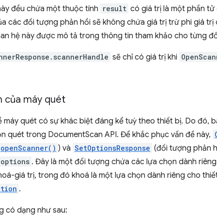
này đều chứa một thuộc tính
result
có giá trị là một phần t
ủa các đối tượng phản hồi sẽ không chứa giá trị trừ phi giá trị
uan hệ này được mô tả trong thông tin tham khảo cho từng đố
nnerResponse.scannerHandle
sẽ chỉ có giá trị khi
OpenScan
n của máy quét
 máy quét có sự khác biệt đáng kể tuỳ theo thiết bị. Do đó, 
họn quét trong DocumentScan API. Để khắc phục vấn đề này,
openScanner()
) và
SetOptionsResponse
(đối tượng phản 
options
. Đây là một đối tượng chứa các lựa chọn dành riêng
oá-giá trị, trong đó khoá là một lựa chọn dành riêng cho thiết 
tion
.
g có dạng như sau: