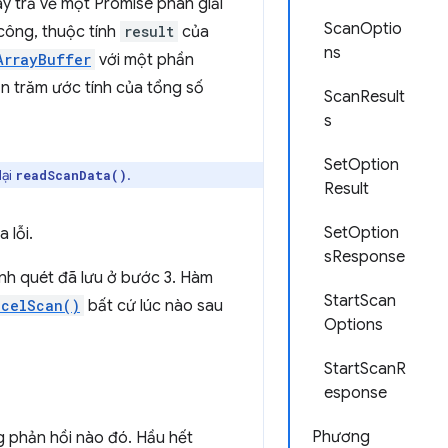
y trả về một Promise phân giải
ScanOptio
công, thuộc tính
result
của
ns
ArrayBuffer
với một phần
n trăm ước tính của tổng số
ScanResult
s
SetOption
lại
.
readScanData()
Result
SetOption
 lỗi.
sResponse
nh quét đã lưu ở bước 3. Hàm
StartScan
ncelScan()
bất cứ lúc nào sau
Options
StartScanR
esponse
Phương
g phản hồi nào đó. Hầu hết