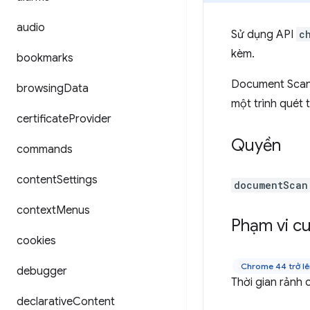
audio
Sử dụng API
c
kèm.
bookmarks
Document Scan A
browsing
Data
một trình quét t
certificate
Provider
Quyền
commands
content
Settings
documentScan
context
Menus
Phạm vi cu
cookies
Chrome 44 trở l
debugger
Thời gian rảnh 
declarative
Content