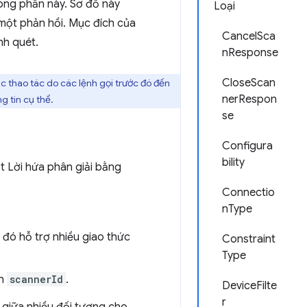
ong phần này. Sơ đồ này
Loại
một phản hồi. Mục đích của
CancelSca
nh quét.
nResponse
CloseScan
ác thao tác do các lệnh gọi trước đó đến
nerRespon
 tin cụ thể.
se
Configura
bility
t Lời hứa phân giải bằng
Connectio
nType
đó hỗ trợ nhiều giao thức
Constraint
Type
nh
scannerId
.
DeviceFilte
r