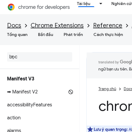
Tài liệu
Nghiên cứu
Docs
Chrome Extensions
Reference
Tổng quan
Bắt đầu
Phát triển
Cách thực hiện
ngữ bạn ưu tiên. B
Manifest V3
Trang chủ
Doc
➡ Manifest V2
chro
accessibility
Features
action
Lưu ý quan trọng:
AP
alarms