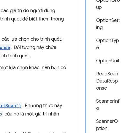
OptionGro
up
ác giá trị do người dùng
trình quét để biết thêm thông
OptionSett
ing
 các lựa chọn cho trình quét.
OptionTyp
onse
. Đối tượng này chứa
e
nh trình quét.
OptionUnit
i một lựa chọn khác, nên bạn có
ReadScan
DataResp
onse
ScannerInf
artScan()
. Phương thức này
o
b
của nó là một giá trị nhận
ScannerO
ption