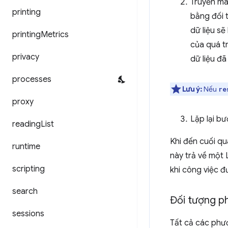
Truyền mã
printing
bằng đối
dữ liệu s
printing
Metrics
của quá tr
privacy
dữ liệu đ
processes
Lưu ý:
Nếu
re
proxy
Lặp lại b
reading
List
Khi đến cuối qu
runtime
này trả về một 
scripting
khi công việc đ
search
Đối tượng p
sessions
Tất cả các phư