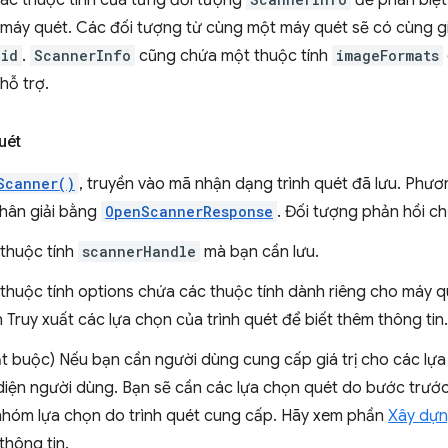
ác thuộc tính của từng đối tượng
để phân biệt
máy quét. Các đối tượng từ cùng một máy quét sẽ có cùng giá
uid
.
ScannerInfo
cũng chứa một thuộc tính
imageFormats
hỗ trợ.
uét
Scanner()
, truyền vào mã nhận dạng trình quét đã lưu. Phươ
hân giải bằng
OpenScannerResponse
. Đối tượng phản hồi ch
thuộc tính
scannerHandle
mà bạn cần lưu.
thuộc tính options chứa các thuộc tính dành riêng cho máy 
 Truy xuất các lựa chọn của trình quét để biết thêm thông tin.
t buộc) Nếu bạn cần người dùng cung cấp giá trị cho các lựa
diện người dùng. Bạn sẽ cần các lựa chọn quét do bước trước
nhóm lựa chọn do trình quét cung cấp. Hãy xem phần
Xây dựn
thông tin.