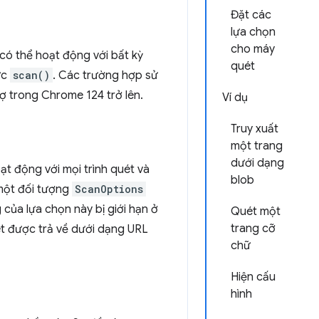
Đặt các
lựa chọn
cho máy
có thể hoạt động với bất kỳ
quét
ức
scan()
. Các trường hợp sử
ợ trong Chrome 124 trở lên.
Ví dụ
Truy xuất
một trang
dưới dạng
ạt động với mọi trình quét và
blob
một đối tượng
ScanOptions
 của lựa chọn này bị giới hạn ở
Quét một
trang cỡ
ét được trả về dưới dạng URL
chữ
Hiện cấu
hình