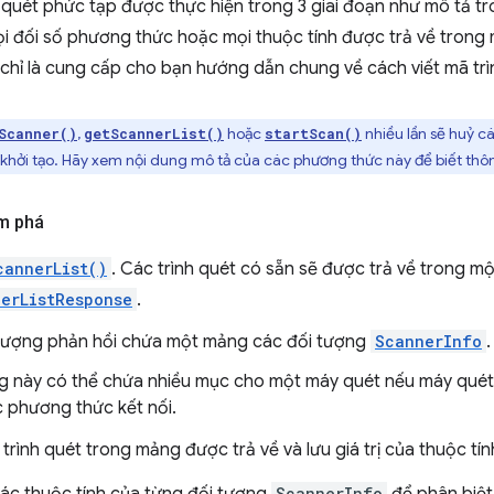
quét phức tạp được thực hiện trong 3 giai đoạn như mô tả tr
i đối số phương thức hoặc mọi thuộc tính được trả về trong 
chỉ là cung cấp cho bạn hướng dẫn chung về cách viết mã trì
,
hoặc
nhiều lần sẽ huỷ c
Scanner()
getScannerList()
startScan()
hởi tạo. Hãy xem nội dung mô tả của các phương thức này để biết thông
m phá
cannerList()
. Các trình quét có sẵn sẽ được trả về trong mộ
erListResponse
.
tượng phản hồi chứa một mảng các đối tượng
ScannerInfo
.
 này có thể chứa nhiều mục cho một máy quét nếu máy quét 
 phương thức kết nối.
rình quét trong mảng được trả về và lưu giá trị của thuộc tí
ScannerInfo