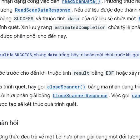
 nhận dạng công việc đến
readScanData()
. Phương thức nà
 tượng
ReadScanDataResponse
. Nếu dữ liệu được đọc thành 
ẽ bằng
SUCCESS
và thuộc tính
data
của dữ liệu sẽ chứa một
ình quét. Xin lưu ý rằng
estimatedCompletion
chứa tỷ lệ phầ
ã được phân phối cho đến nay.
là
, nhưng
trống, hãy trì hoãn một chút trước khi gọi 
sult
SUCCESS
data
ước trước cho đến khi thuộc tính
result
bằng
EOF
hoặc xảy ra
á trình quét, hãy gọi
closeScanner()
bằng mã nhận dạng trì
Lời hứa phân giải bằng
CloseScannerResponse
. Việc gọi
ca
ược tạo sẽ kết thúc quá trình quét.
hản hồi
ơng thức đều trả về một Lời hứa phân giải bằng một đối tượn