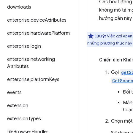
Các hoạt động 
downloads
không mô tả mọ
hướng dẫn này 
enterprise
.
device
Attributes
enterprise
.
hardware
Platform
Lưu ý:
Việc gọi
open
những phương thức này k
enterprise
.
login
enterprise
.
networking
Chiến dịch Khá
Attributes
Gọi
getS
enterprise
.
platform
Keys
GetScann
Đối 
events
Mảng
extension
hoặc
extension
Types
Chọn một t
file
Browser
Handler