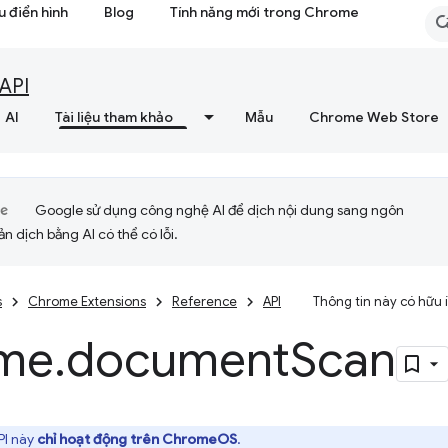
 điển hình
Blog
Tính năng mới trong Chrome
API
AI
Tài liệu tham khảo
Mẫu
Chrome Web Store
Google sử dụng công nghệ AI để dịch nội dung sang ngôn
ản dịch bằng AI có thể có lỗi.
s
Chrome Extensions
Reference
API
Thông tin này có hữu
me
.
document
Scan
I này
chỉ hoạt động trên ChromeOS
.