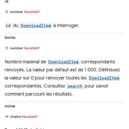
id
number
facultatif
id
du
DownloadItem
à interroger.
limite
number
facultatif
Nombre maximal de
DownloadItem
correspondants
renvoyés. La valeur par défaut est de 1 000. Définissez
la valeur sur 0 pour renvoyer toutes les
DownloadItem
correspondantes. Consultez
search
pour savoir
comment parcourir les résultats.
mime
chaîne
facultatif