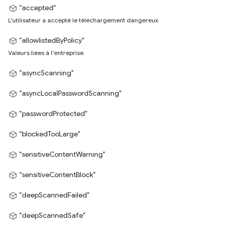
"accepted"
L'utilisateur a accepté le téléchargement dangereux.
"allowlistedByPolicy"
Valeurs liées à l'entreprise.
"asyncScanning"
"asyncLocalPasswordScanning"
"passwordProtected"
"blockedTooLarge"
"sensitiveContentWarning"
"sensitiveContentBlock"
"deepScannedFailed"
"deepScannedSafe"