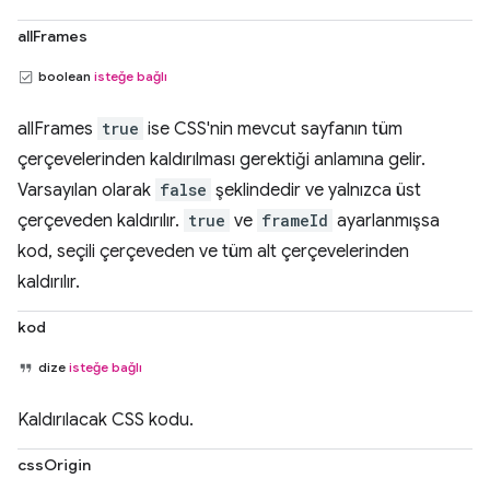
allFrames
boolean
isteğe bağlı
allFrames
true
ise CSS'nin mevcut sayfanın tüm
çerçevelerinden kaldırılması gerektiği anlamına gelir.
Varsayılan olarak
false
şeklindedir ve yalnızca üst
çerçeveden kaldırılır.
true
ve
frameId
ayarlanmışsa
kod, seçili çerçeveden ve tüm alt çerçevelerinden
kaldırılır.
kod
dize
isteğe bağlı
Kaldırılacak CSS kodu.
cssOrigin