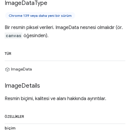
Image
Data
Type
Chrome 139 veya daha yeni bir sürüm
Bir resmin piksel verileri. ImageData nesnesi olmalıdır (ör.
canvas
öğesinden).
TÜR
ImageData
Image
Details
Resmin biçimi, kalitesi ve alanı hakkında ayrıntılar.
ÖZELLIKLER
biçim