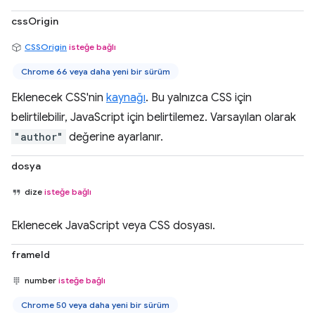
cssOrigin
CSSOrigin
isteğe bağlı
Chrome 66 veya daha yeni bir sürüm
Eklenecek CSS'nin
kaynağı
. Bu yalnızca CSS için
belirtilebilir, JavaScript için belirtilemez. Varsayılan olarak
"author"
değerine ayarlanır.
dosya
dize
isteğe bağlı
Eklenecek JavaScript veya CSS dosyası.
frameId
number
isteğe bağlı
Chrome 50 veya daha yeni bir sürüm