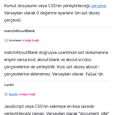
Komut dosyasının veya CSS'nin yerleştirileceği
çerçeve
.
Varsayılan olarak 0 değerine ayarlanır (en üst düzey
çerçeve).
matchAboutBlank
boolean
isteğe bağlı
matchAboutBlank doğruysa uzantınızın üst dokümanına
erişimi varsa kod, about:blank ve about:srcdoc
çerçevelerine de yerleştirilir. Kod, üst düzey about:-
çerçevelerine eklenemez. Varsayılan olarak
false
'dır.
runAt
RunAt
isteğe bağlı
JavaScript veya CSS'nin sekmeye en kısa sürede
yerleştirileceği zaman. Varsayılan olarak "document_idle"