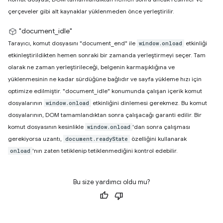
çerçeveler gibi alt kaynaklar yüklenmeden önce yerleştirilir.
"document_idle"
Tarayıcı, komut dosyasını "document_end" ile
etkinliği
window.onload
etkinleştirildikten hemen sonraki bir zamanda yerleştirmeyi seçer. Tam
olarak ne zaman yerleştirileceği, belgenin karmaşıklığına ve
yüklenmesinin ne kadar sürdüğüne bağlıdır ve sayfa yükleme hızı için
optimize edilmiştir. "document_idle" konumunda çalışan içerik komut
dosyalarının
etkinliğini dinlemesi gerekmez. Bu komut
window.onload
dosyalarının, DOM tamamlandıktan sonra çalışacağı garanti edilir. Bir
komut dosyasının kesinlikle
'dan sonra çalışması
window.onload
gerekiyorsa uzantı,
özelliğini kullanarak
document.readyState
'nın zaten tetiklenip tetiklenmediğini kontrol edebilir.
onload
Bu size yardımcı oldu mu?