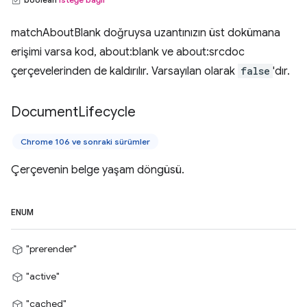
matchAboutBlank doğruysa uzantınızın üst dokümana
erişimi varsa kod, about:blank ve about:srcdoc
çerçevelerinden de kaldırılır. Varsayılan olarak
false
'dır.
Document
Lifecycle
Chrome 106 ve sonraki sürümler
Çerçevenin belge yaşam döngüsü.
ENUM
"prerender"
"active"
"cached"