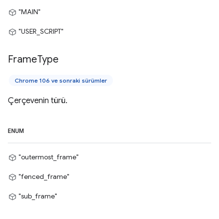
"MAIN"
"USER_SCRIPT"
Frame
Type
Chrome 106 ve sonraki sürümler
Çerçevenin türü.
ENUM
"outermost_frame"
"fenced_frame"
"sub_frame"