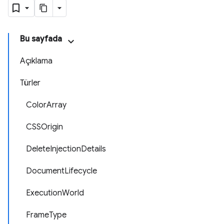
Bu sayfada
Açıklama
Türler
ColorArray
CSSOrigin
DeleteInjectionDetails
DocumentLifecycle
ExecutionWorld
FrameType