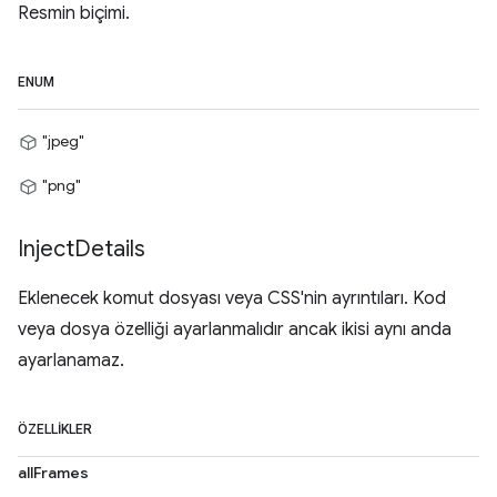
Resmin biçimi.
ENUM
"jpeg"
"png"
Inject
Details
Eklenecek komut dosyası veya CSS'nin ayrıntıları. Kod
veya dosya özelliği ayarlanmalıdır ancak ikisi aynı anda
ayarlanamaz.
ÖZELLIKLER
allFrames