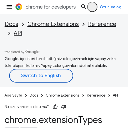
Oturum aç
Docs
Chrome Extensions
Reference
API
Google, içerikleri tercih ettiğiniz dile çevirmek için yapay zeka
teknolojisini kullanır. Yapay zeka çevirilerinde hata olabilir.
Ana Sayfa
Docs
Chrome Extensions
Reference
API
Bu size yardımcı oldu mu?
chrome
.
extension
Types