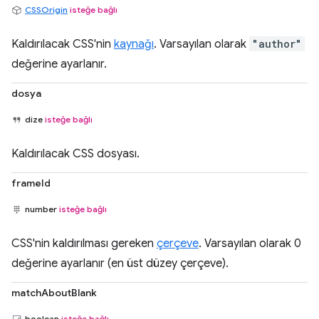
CSSOrigin
isteğe bağlı
Kaldırılacak CSS'nin
kaynağı
. Varsayılan olarak
"author"
değerine ayarlanır.
dosya
dize
isteğe bağlı
Kaldırılacak CSS dosyası.
frameId
number
isteğe bağlı
CSS'nin kaldırılması gereken
çerçeve
. Varsayılan olarak 0
değerine ayarlanır (en üst düzey çerçeve).
matchAboutBlank
boolean
isteğe bağlı