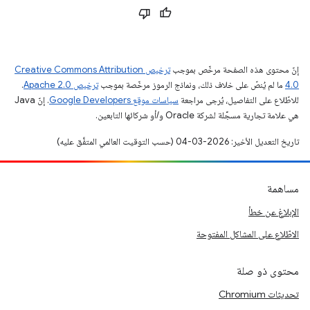
إنّ محتوى هذه الصفحة مرخّص بموجب
ترخيص Creative Commons Attribution
4.0‏
ما لم يُنصّ على خلاف ذلك، ونماذج الرموز مرخّصة بموجب
ترخيص Apache 2.0‏
.
للاطّلاع على التفاصيل، يُرجى مراجعة
سياسات موقع Google Developers‏
. إنّ Java
هي علامة تجارية مسجَّلة لشركة Oracle و/أو شركائها التابعين.
تاريخ التعديل الأخير: 2026-03-04 (حسب التوقيت العالمي المتفَّق عليه)
مساهمة
الإبلاغ عن خطأ
الاطّلاع على المشاكل المفتوحة
محتوى ذو صلة
تحديثات Chromium