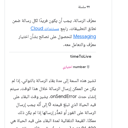
سلسلة
معرّف الرسالة. يجب أن يكون فريدًا لكل رسالة ضمن
نطاق التطبيقات. راجِع
مستندات Cloud
Messaging
للحصول على نصائح بشأن اختيار
معرّف والتعامل معه.
timeToLive
number
اختياري
تشير هذه السمة إلى مدة بقاء الرسالة بالثواني. إذا لم
يكن من الممكن إرسال الرسالة خلال هذا الوقت، سيتم
إنشاء حدث onSendError. يشير وقت البقاء على
قيد الحياة الذي تبلغ قيمته 0 إلى أنّه يجب إرسال
الرسالة على الفور أو تعذُّر إرسالها إذا لم يكن ذلك
ممكنًا. القيمة التلقائية لمدة البقاء على قيد الحياة هي