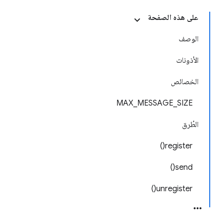
على هذه الصفحة
الوصف
الأذونات
الخصائص
MAX_MESSAGE_SIZE
الطُرق
register()
send()
unregister()