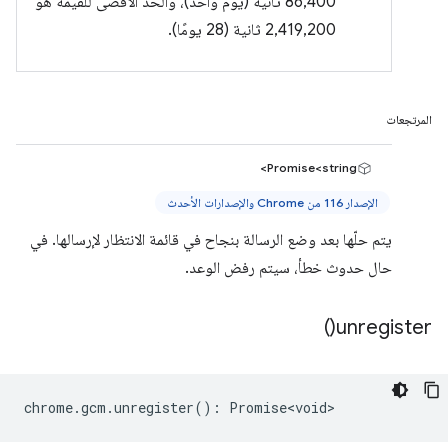
86,400 ثانية (يوم واحد)، والحد الأقصى للقيمة هو
2,419,200 ثانية (28 يومًا).
المرتجعات
Promise<string>
الإصدار 116 من Chrome والإصدارات الأحدث
يتم حلّها بعد وضع الرسالة بنجاح في قائمة الانتظار لإرسالها. في
حال حدوث خطأ، سيتم رفض الوعد.
)
unregister(
chrome
.
gcm
.
unregister
()
:
Promise<void>