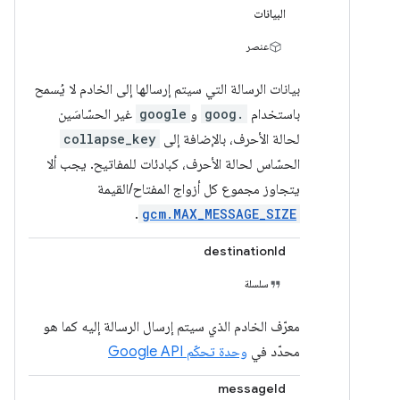
البيانات
عنصر
بيانات الرسالة التي سيتم إرسالها إلى الخادم لا يُسمح
باستخدام
goog.
و
google
غير الحسّاسَين
لحالة الأحرف، بالإضافة إلى
collapse_key
الحسّاس لحالة الأحرف، كبادئات للمفاتيح. يجب ألا
يتجاوز مجموع كل أزواج المفتاح/القيمة
.
gcm.MAX_MESSAGE_SIZE
destinationId
سلسلة
معرّف الخادم الذي سيتم إرسال الرسالة إليه كما هو
محدّد في
وحدة تحكّم Google API
messageId