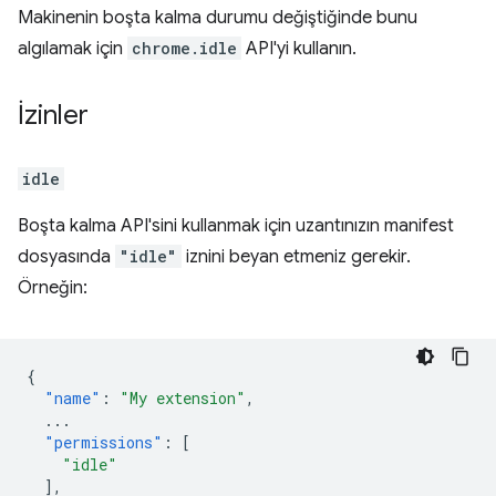
Makinenin boşta kalma durumu değiştiğinde bunu
algılamak için
chrome.idle
API'yi kullanın.
İzinler
idle
Boşta kalma API'sini kullanmak için uzantınızın manifest
dosyasında
"idle"
iznini beyan etmeniz gerekir.
Örneğin:
{
"name"
:
"My extension"
,
...
"permissions"
:
[
"idle"
],