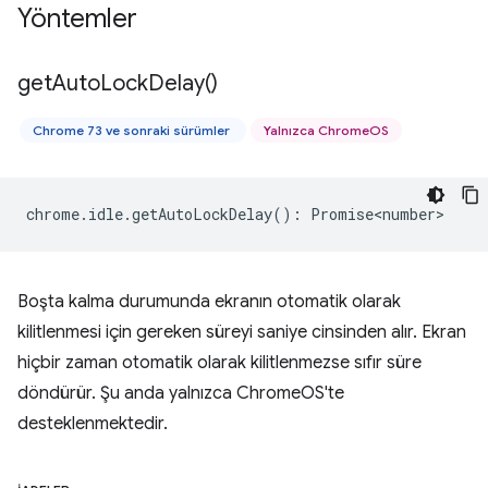
Yöntemler
get
Auto
Lock
Delay(
)
Chrome 73 ve sonraki sürümler
Yalnızca ChromeOS
chrome
.
idle
.
getAutoLockDelay
()
:
Promise<number>
Boşta kalma durumunda ekranın otomatik olarak
kilitlenmesi için gereken süreyi saniye cinsinden alır. Ekran
hiçbir zaman otomatik olarak kilitlenmezse sıfır süre
döndürür. Şu anda yalnızca ChromeOS'te
desteklenmektedir.