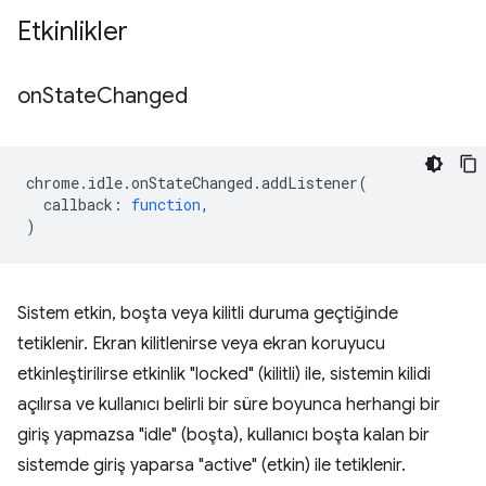
Etkinlikler
on
State
Changed
chrome
.
idle
.
onStateChanged
.
addListener
(
callback
:
function
,
)
Sistem etkin, boşta veya kilitli duruma geçtiğinde
tetiklenir. Ekran kilitlenirse veya ekran koruyucu
etkinleştirilirse etkinlik "locked" (kilitli) ile, sistemin kilidi
açılırsa ve kullanıcı belirli bir süre boyunca herhangi bir
giriş yapmazsa "idle" (boşta), kullanıcı boşta kalan bir
sistemde giriş yaparsa "active" (etkin) ile tetiklenir.