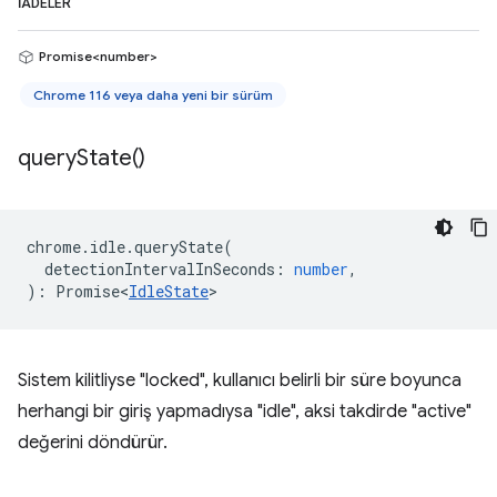
İADELER
Promise<number>
Chrome 116 veya daha yeni bir sürüm
query
State(
)
chrome
.
idle
.
queryState
(
detectionIntervalInSeconds
:
number
,
)
:
Promise<
IdleState
>
Sistem kilitliyse "locked", kullanıcı belirli bir süre boyunca
herhangi bir giriş yapmadıysa "idle", aksi takdirde "active"
değerini döndürür.