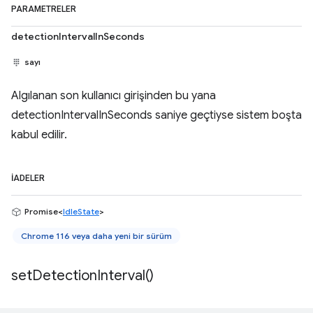
PARAMETRELER
detectionIntervalInSeconds
sayı
Algılanan son kullanıcı girişinden bu yana
detectionIntervalInSeconds saniye geçtiyse sistem boşta
kabul edilir.
İADELER
Promise<
IdleState
>
Chrome 116 veya daha yeni bir sürüm
set
Detection
Interval(
)