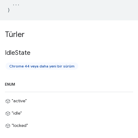
...
}
Türler
Idle
State
Chrome 44 veya daha yeni bir sürüm
ENUM
"active"
"idle"
"locked"