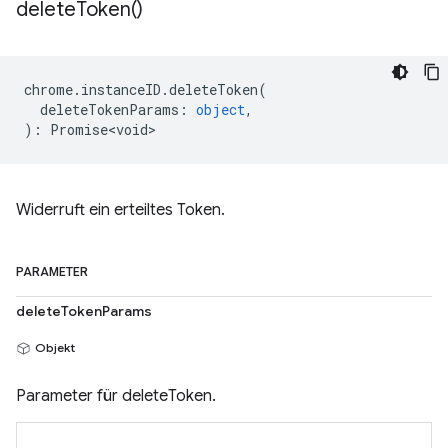
delete
Token(
)
chrome
.
instanceID
.
deleteToken
(
deleteTokenParams
:
object
,
)
:
Promise<void>
Widerruft ein erteiltes Token.
PARAMETER
deleteTokenParams
Objekt
Parameter für deleteToken.