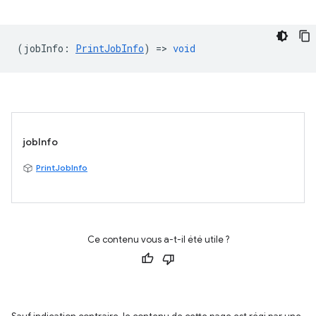
(
jobInfo
:
PrintJobInfo
) =>
void
jobInfo
PrintJobInfo
Ce contenu vous a-t-il été utile ?