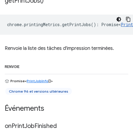
get
Print
Jobs(
)
chrome
.
printingMetrics
.
getPrintJobs
()
:
Promise<
Print
Renvoie la liste des tâches d'impression terminées.
RENVOIE
Promise<
PrintJobInfo
[]>
Chrome 96 et versions ultérieures
Événements
on
Print
Job
Finished