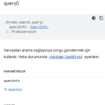
query(
)
chrome
.
search
.
query
(
queryInfo
:
QueryInfo
,
)
:
Promise<void>
Varsayılan arama sağlayıcıya sorgu göndermek için
kullanılır. Hata durumunda
runtime.lastError
ayarlanır.
PARAMETRELER
queryInfo
QueryInfo