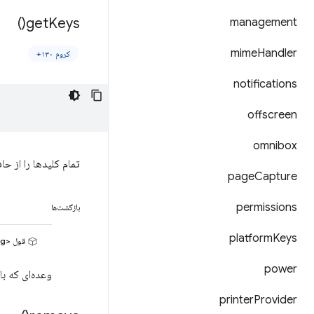
)
get
Keys(
management
mime
Handler
کروم ۱۳۰+
notifications
offscreen
omnibox
تمام کلیدها را از حا
page
Capture
permissions
بازگشت‌ها
platform
Keys
قول <string[]>
power
وعده‌ای که ب
printer
Provider