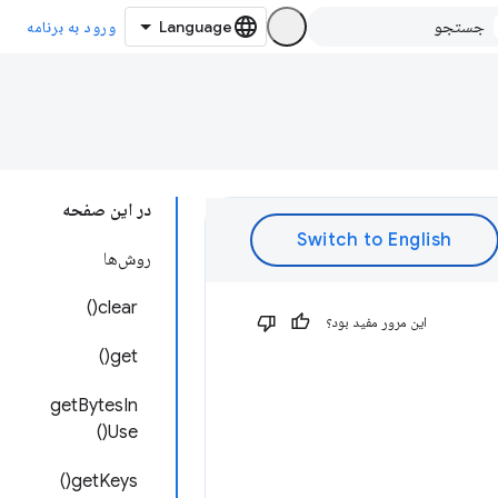
ورود به برنامه
در این صفحه
روش‌ها
clear()
این مرور مفید بود؟
get()
getBytesIn
Use()
getKeys()