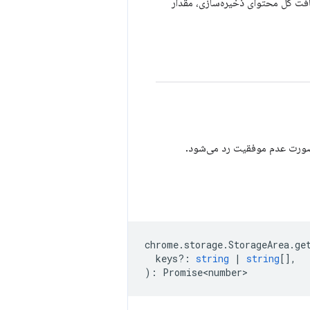
افت کل محتوای ذخیره‌سازی، مقدار
 صورت عدم موفقیت رد می‌شود.
chrome
.
storage
.
StorageArea
.
ge
keys?
:
string
|
string
[],
)
:
Promise<number>