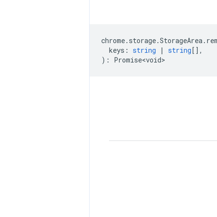
chrome
.
storage
.
StorageArea
.
re
keys
:
string
|
string
[],
)
:
Promise<void>