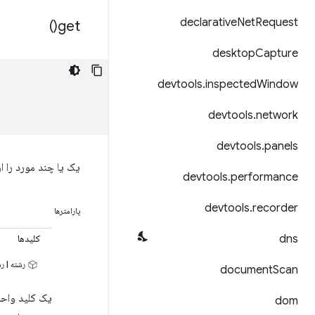
declarative
Net
Request
)
get(
desktop
Capture
devtools
.
inspected
Window
devtools
.
network
devtools
.
panels
یک یا چند مورد را از
devtools
.
performance
devtools
.
recorder
پارامترها
dns
کلیدها
رشته | ر
document
Scan
یک کلید واحد
dom