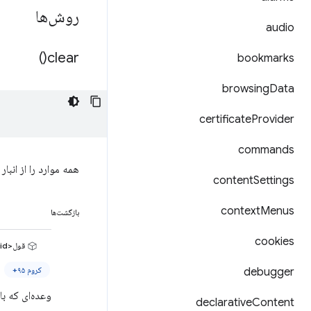
روش‌ها
audio
)
clear(
bookmarks
browsing
Data
certificate
Provider
commands
همه موارد را از انبار
content
Settings
context
Menus
بازگشت‌ها
cookies
قول<void>
کروم ۹۵+
debugger
وعده‌ای که ب
declarative
Content