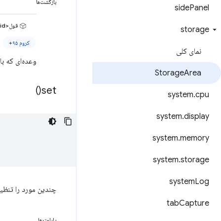
بازگشت‌ها
side
Panel
قول<void>
storage
کروم ۹۵+
نمای کلی
وعده‌ای که ب
Storage
Area
)
set(
system
.
cpu
system
.
display
system
.
memory
system
.
storage
system
Log
چندین مورد را تنظیم
tab
Capture
پارامترها