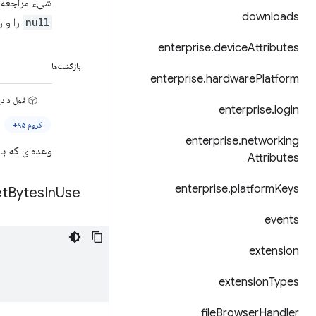
شیء مراجعه ک
downloads
null
را وار
enterprise
.
device
Attributes
بازگشت‌ها
enterprise
.
hardware
Platform
قول دادن<ject
enterprise
.
login
کروم ۹۵+
enterprise
.
networking
وعده‌ای که ب
Attributes
enterprise
.
platform
Keys
et
Bytes
In
Use(
events
extension
extension
Types
file
Browser
Handler