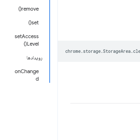
remove()
set()
setAccess
Level()
chrome
.
storage
.
StorageArea
.
cl
رویدادها
onChange
d