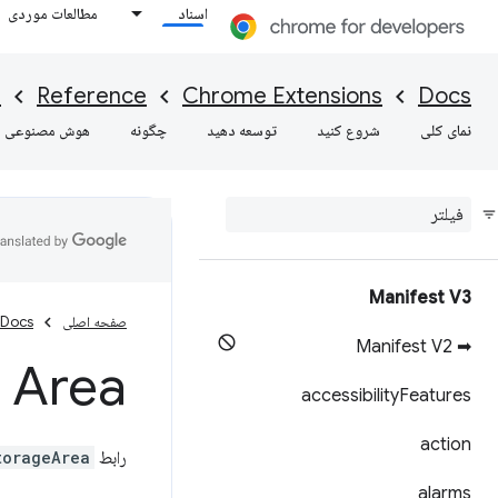
اسناد
مطالعات موردی
I
Reference
Chrome Extensions
Docs
نمای کلی
شروع کنید
توسعه دهید
چگونه
هوش مصنوعی
Manifest V3
صفحه اصلی
Docs
➡ Manifest V2
 Area
accessibility
Features
action
رابط
torageArea
alarms