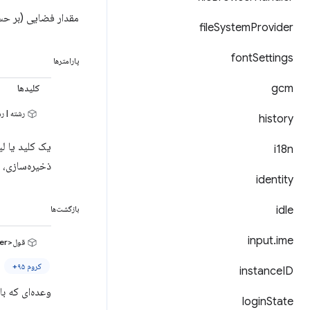
مقدار فضایی (بر حسب
file
System
Provider
font
Settings
پارامترها
gcm
کلیدها
رشته | ر
history
i18n
ذخیره‌سازی،
identity
idle
بازگشت‌ها
input
.
ime
قول<number>
کروم ۹۵+
instance
ID
وعده‌ای که ب
login
State