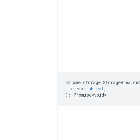
chrome
.
storage
.
StorageArea
.
se
items
:
object
,
)
:
Promise<void>