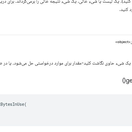
نید). یک لیست یا شیء خالی، یک شیء نتیجه خالی را برمی‌گرداند. برای دری
د کنید.
ob>
ا یک شیء حاوی نگاشت کلید-مقدار برای موارد درخواستی حل می‌شود، یا در
)
g
tBytesInUse
(