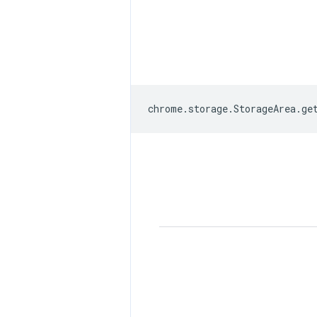
chrome
.
storage
.
StorageArea
.
ge