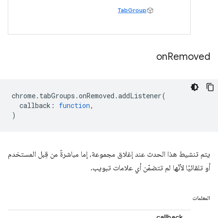
TabGroup
on
Removed
chrome
.
tabGroups
.
onRemoved
.
addListener
(
callback
:
function
,
)
يتم تنشيط هذا الحدث عند إغلاق مجموعة، إما مباشرةً من قِبل المستخدم
أو تلقائيًا لأنّها لم تتضمّن أي علامات تبويب.
المعلمات
callback