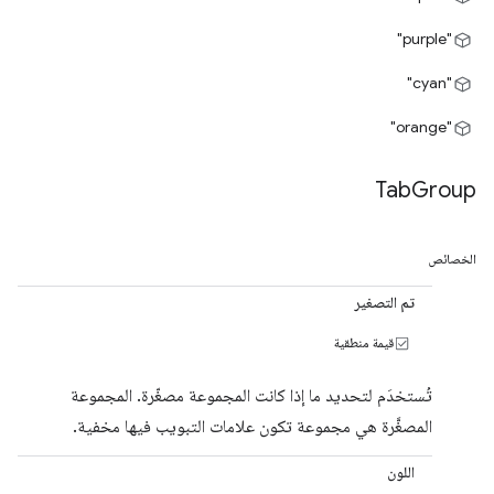
"purple"
"cyan"
"orange"
Tab
Group
الخصائص
تم التصغير
قيمة منطقية
تُستخدَم لتحديد ما إذا كانت المجموعة مصغّرة. المجموعة
المصغَّرة هي مجموعة تكون علامات التبويب فيها مخفية.
اللون