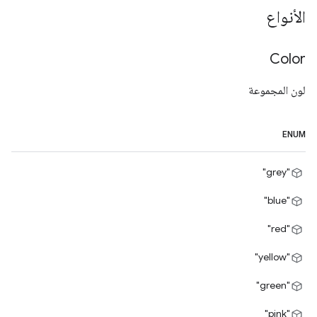
الأنواع
Color
لون المجموعة
ENUM
"grey"
"blue"
"red"
"yellow"
"green"
"pink"