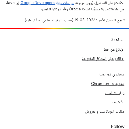
للاطّلاع على التفاصيل، يُرجى مراجعة
سياسات موقع Google Developers‏
. إنّ Java
هي علامة تجارية مسجَّلة لشركة Oracle و/أو شركائها التابعين.
تاريخ التعديل الأخير: 2026-05-19 (حسب التوقيت العالمي المتفَّق عليه)
مساهمة
الإبلاغ عن خطأ
الاطّلاع على المشاكل المفتوحة
محتوى ذو صلة
تحديثات Chromium
دراسات الحالة
الأرشيف
ملفات البودكاست والعروض
Follow