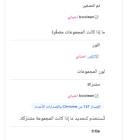
تم التصغير
boolean
اختياري
ما إذا كانت المجموعات مصغّرة
اللون
اللون
اختياري
لون المجموعات
مشترَكة
boolean
اختياري
الإصدار 137 من Chrome والإصدارات الأحدث
تُستخدَم لتحديد ما إذا كانت المجموعة مشترَكة.
title