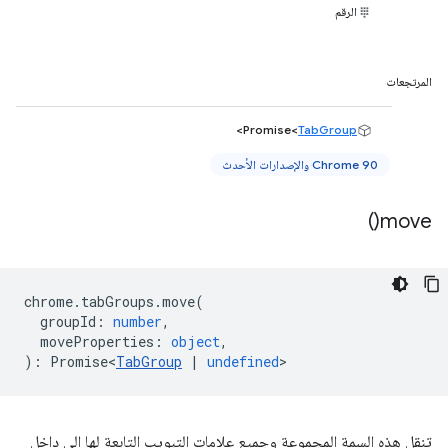
الرقم
المرتجعات
>
Promise<
TabGroup
Chrome 90 والإصدارات الأحدث
)
move(
chrome
.
tabGroups
.
move
(
groupId
:
number
,
moveProperties
:
object
,
)
:
Promise<
TabGroup
|
undefined
>
تنقل هذه السمة المجموعة وجميع علامات التبويب التابعة لها إلى داخل