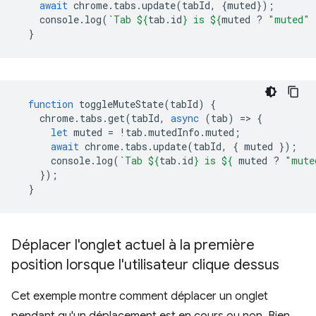
await
chrome
.
tabs
.
update
(
tabId
,
{
muted
});
console
.
log
(
`Tab 
${
tab
.
id
}
 is 
${
muted
?
"muted"
}
function
toggleMuteState
(
tabId
)
{
chrome
.
tabs
.
get
(
tabId
,
async
(
tab
)
=
>
{
let
muted
=
!
tab
.
mutedInfo
.
muted
;
await
chrome
.
tabs
.
update
(
tabId
,
{
muted
});
console
.
log
(
`Tab 
${
tab
.
id
}
 is 
${
muted
?
"mute
});
}
Déplacer l'onglet actuel à la première
position lorsque l'utilisateur clique dessus
Cet exemple montre comment déplacer un onglet