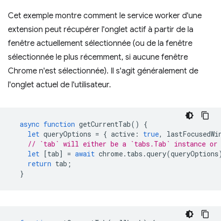
Cet exemple montre comment le service worker d'une
extension peut récupérer l'onglet actif à partir de la
fenêtre actuellement sélectionnée (ou de la fenêtre
sélectionnée le plus récemment, si aucune fenêtre
Chrome n'est sélectionnée). Il s'agit généralement de
l'onglet actuel de l'utilisateur.
async
function
getCurrentTab
()
{
let
queryOptions
=
{
active
:
true
,
lastFocusedWi
// `tab` will either be a `tabs.Tab` instance or
let
[
tab
]
=
await
chrome
.
tabs
.
query
(
queryOptions
return
tab
;
}