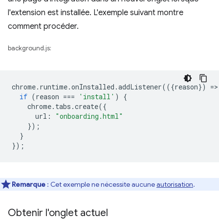
l'extension est installée. L'exemple suivant montre
comment procéder.
background.js:
chrome
.
runtime
.
onInstalled
.
addListener
(({
reason
})
=
>
if
(
reason
===
'install'
)
{
chrome
.
tabs
.
create
({
url
:
"onboarding.html"
});
}
});
Remarque
: Cet exemple ne nécessite aucune
autorisation
.
Obtenir l'onglet actuel