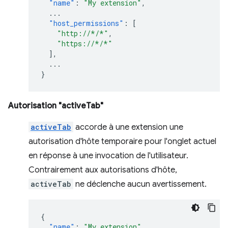
"name"
:
"My extension"
,
...
"host_permissions"
:
[
"http://*/*"
,
"https://*/*"
],
...
}
Autorisation "activeTab"
activeTab
accorde à une extension une
autorisation d'hôte temporaire pour l'onglet actuel
en réponse à une invocation de l'utilisateur.
Contrairement aux autorisations d'hôte,
activeTab
ne déclenche aucun avertissement.
{
"name"
:
"My extension"
,