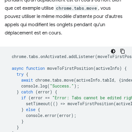
pendant qu'un déplacement est en cours ou non. Bien
que cet exemple utilise
chrome.tabs.move
, vous
pouvez utiliser le même modèle d'attente pour d'autres
appels qui modifient les onglets pendant qu'un
déplacement est en cours.
chrome
.
tabs
.
onActivated
.
addListener
(
moveToFirstPos
async
function
moveToFirstPosition
(
activeInfo
)
{
try
{
await
chrome
.
tabs
.
move
(
activeInfo
.
tabId
,
{
inde
console
.
log
(
"Success."
);
}
catch
(
error
)
{
if
(
error
==
"Error: Tabs cannot be edited rig
setTimeout
(()
=
>
moveToFirstPosition
(
active
}
else
{
console
.
error
(
error
);
}
}