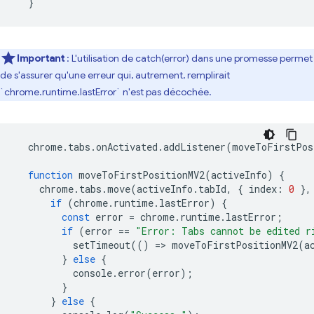
}
Important
: L'utilisation de catch(error) dans une promesse permet
de s'assurer qu'une erreur qui, autrement, remplirait
`chrome.runtime.lastError` n'est pas décochée.
chrome
.
tabs
.
onActivated
.
addListener
(
moveToFirstPos
function
moveToFirstPositionMV2
(
activeInfo
)
{
chrome
.
tabs
.
move
(
activeInfo
.
tabId
,
{
index
:
0
},
if
(
chrome
.
runtime
.
lastError
)
{
const
error
=
chrome
.
runtime
.
lastError
;
if
(
error
==
"Error: Tabs cannot be edited r
setTimeout
(()
=
>
moveToFirstPositionMV2
(
a
}
else
{
console
.
error
(
error
);
}
}
else
{