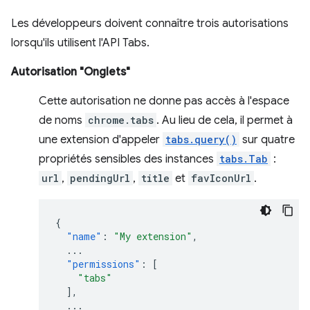
Les développeurs doivent connaître trois autorisations
lorsqu'ils utilisent l'API Tabs.
Autorisation "Onglets"
Cette autorisation ne donne pas accès à l'espace
de noms
chrome.tabs
. Au lieu de cela, il permet à
une extension d'appeler
tabs.query()
sur quatre
propriétés sensibles des instances
tabs.Tab
:
url
,
pendingUrl
,
title
et
favIconUrl
.
{
"name"
:
"My extension"
,
...
"permissions"
:
[
"tabs"
],
...