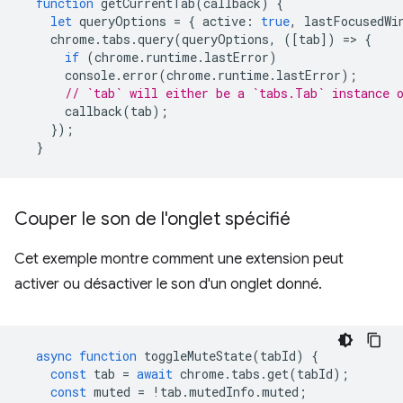
function
getCurrentTab
(
callback
)
{
let
queryOptions
=
{
active
:
true
,
lastFocusedWi
chrome
.
tabs
.
query
(
queryOptions
,
([
tab
])
=
>
{
if
(
chrome
.
runtime
.
lastError
)
console
.
error
(
chrome
.
runtime
.
lastError
);
// `tab` will either be a `tabs.Tab` instance 
callback
(
tab
);
});
}
Couper le son de l'onglet spécifié
Cet exemple montre comment une extension peut
activer ou désactiver le son d'un onglet donné.
async
function
toggleMuteState
(
tabId
)
{
const
tab
=
await
chrome
.
tabs
.
get
(
tabId
);
const
muted
=
!
tab
.
mutedInfo
.
muted
;