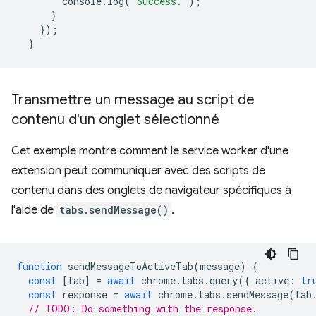
console
.
log
(
"Success."
);
}
});
}
Transmettre un message au script de
contenu d'un onglet sélectionné
Cet exemple montre comment le service worker d'une
extension peut communiquer avec des scripts de
contenu dans des onglets de navigateur spécifiques à
l'aide de
tabs.sendMessage()
.
function
sendMessageToActiveTab
(
message
)
{
const
[
tab
]
=
await
chrome
.
tabs
.
query
({
active
:
tr
const
response
=
await
chrome
.
tabs
.
sendMessage
(
tab
// TODO: Do something with the response.