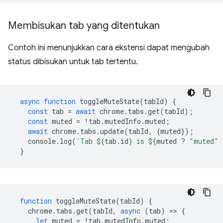
Membisukan tab yang ditentukan
Contoh ini menunjukkan cara ekstensi dapat mengubah
status dibisukan untuk tab tertentu.
async
function
toggleMuteState
(
tabId
)
{
const
tab
=
await
chrome
.
tabs
.
get
(
tabId
);
const
muted
=
!
tab
.
mutedInfo
.
muted
;
await
chrome
.
tabs
.
update
(
tabId
,
{
muted
});
console
.
log
(
`Tab 
${
tab
.
id
}
 is 
${
muted
?
"muted"
}
function
toggleMuteState
(
tabId
)
{
chrome
.
tabs
.
get
(
tabId
,
async
(
tab
)
=
>
{
let
muted
=
!
tab
.
mutedInfo
.
muted
;