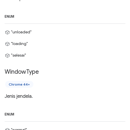
ENUM
"unloaded"
"loading"
"selesai"
Window
Type
Chrome 44+
Jenis jendela.
ENUM
"normal"