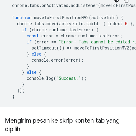
chrome
.
tabs
.
onActivated
.
addListener
(
moveToFirstPos
function
moveToFirstPositionMV2
(
activeInfo
)
{
chrome
.
tabs
.
move
(
activeInfo
.
tabId
,
{
index
:
0
},
if
(
chrome
.
runtime
.
lastError
)
{
const
error
=
chrome
.
runtime
.
lastError
;
if
(
error
==
"Error: Tabs cannot be edited r
setTimeout
(()
=
>
moveToFirstPositionMV2
(
a
}
else
{
console
.
error
(
error
);
}
}
else
{
console
.
log
(
"Success."
);
}
});
}
Mengirim pesan ke skrip konten tab yang
dipilih