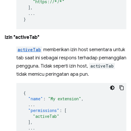
"https://*/*"
],
...
}
Izin "activeTab"
activeTab
memberikan izin host sementara untuk
tab saat ini sebagai respons terhadap pemanggilan
pengguna. Tidak seperti izin host,
activeTab
tidak memicu peringatan apa pun.
{
"name"
:
"My extension"
,
...
"permissions"
:
[
"activeTab"
],
...