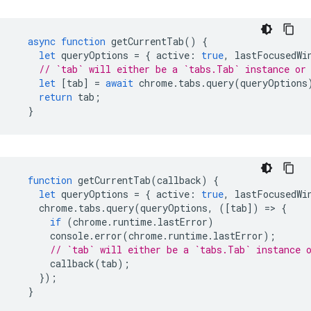
async
function
getCurrentTab
()
{
let
queryOptions
=
{
active
:
true
,
lastFocusedWi
// `tab` will either be a `tabs.Tab` instance or
let
[
tab
]
=
await
chrome
.
tabs
.
query
(
queryOptions
return
tab
;
}
function
getCurrentTab
(
callback
)
{
let
queryOptions
=
{
active
:
true
,
lastFocusedWi
chrome
.
tabs
.
query
(
queryOptions
,
([
tab
])
=
>
{
if
(
chrome
.
runtime
.
lastError
)
console
.
error
(
chrome
.
runtime
.
lastError
);
// `tab` will either be a `tabs.Tab` instance 
callback
(
tab
);
});
}