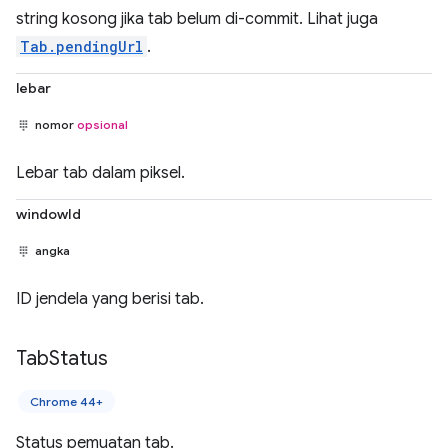
string kosong jika tab belum di-commit. Lihat juga
Tab.pendingUrl
.
lebar
nomor
opsional
Lebar tab dalam piksel.
windowId
angka
ID jendela yang berisi tab.
Tab
Status
Chrome 44+
Status pemuatan tab.