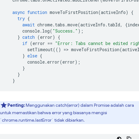
async
function
moveToFirstPosition
(
activeInfo
)
{
try
{
await
chrome
.
tabs
.
move
(
activeInfo
.
tabId
,
{
inde
console
.
log
(
"Success."
);
}
catch
(
error
)
{
if
(
error
==
"Error: Tabs cannot be edited rig
setTimeout
(()
=
>
moveToFirstPosition
(
active
}
else
{
console
.
error
(
error
);
}
}
}
Penting:
Menggunakan catch(error) dalam Promise adalah cara
untuk memastikan bahwa error yang biasanya mengisi
`chrome.runtime.lastError` tidak dibiarkan.