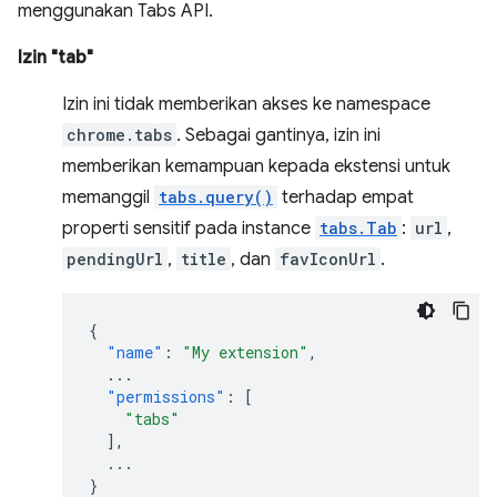
menggunakan Tabs API.
Izin "tab"
Izin ini tidak memberikan akses ke namespace
chrome.tabs
. Sebagai gantinya, izin ini
memberikan kemampuan kepada ekstensi untuk
memanggil
tabs.query()
terhadap empat
properti sensitif pada instance
tabs.Tab
:
url
,
pendingUrl
,
title
, dan
favIconUrl
.
{
"name"
:
"My extension"
,
...
"permissions"
:
[
"tabs"
],
...
}