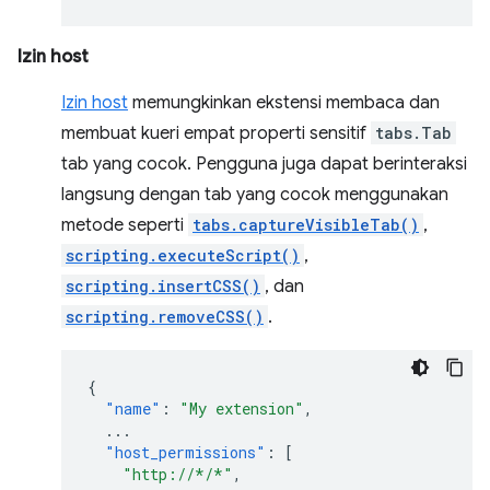
Izin host
Izin host
memungkinkan ekstensi membaca dan
membuat kueri empat properti sensitif
tabs.Tab
tab yang cocok. Pengguna juga dapat berinteraksi
langsung dengan tab yang cocok menggunakan
metode seperti
tabs.captureVisibleTab()
,
scripting.executeScript()
,
scripting.insertCSS()
, dan
scripting.removeCSS()
.
{
"name"
:
"My extension"
,
...
"host_permissions"
:
[
"http://*/*"
,