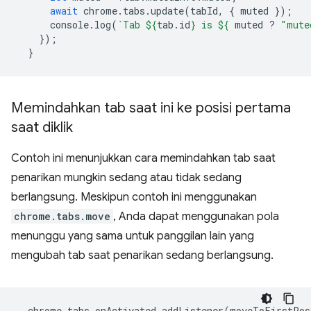
await
chrome
.
tabs
.
update
(
tabId
,
{
muted
});
console
.
log
(
`Tab 
${
tab
.
id
}
 is 
${
muted
?
"mute
});
}
Memindahkan tab saat ini ke posisi pertama
saat diklik
Contoh ini menunjukkan cara memindahkan tab saat
penarikan mungkin sedang atau tidak sedang
berlangsung. Meskipun contoh ini menggunakan
chrome.tabs.move
, Anda dapat menggunakan pola
menunggu yang sama untuk panggilan lain yang
mengubah tab saat penarikan sedang berlangsung.
chrome
.
tabs
.
onActivated
.
addListener
(
moveToFirstPos