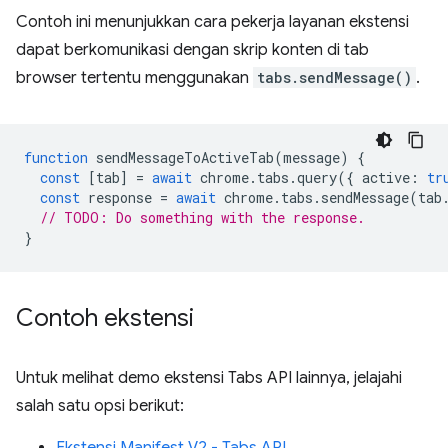
Contoh ini menunjukkan cara pekerja layanan ekstensi
dapat berkomunikasi dengan skrip konten di tab
browser tertentu menggunakan
tabs.sendMessage()
.
function
sendMessageToActiveTab
(
message
)
{
const
[
tab
]
=
await
chrome
.
tabs
.
query
({
active
:
tr
const
response
=
await
chrome
.
tabs
.
sendMessage
(
tab
// TODO: Do something with the response.
}
Contoh ekstensi
Untuk melihat demo ekstensi Tabs API lainnya, jelajahi
salah satu opsi berikut: