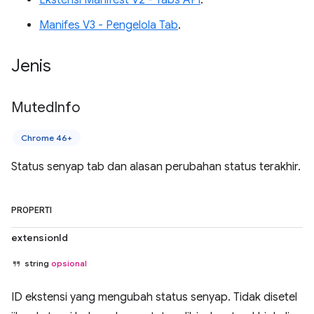
Ekstensi Manifest V2 - Tabs API
.
Manifes V3 - Pengelola Tab
.
Jenis
Muted
Info
Chrome 46+
Status senyap tab dan alasan perubahan status terakhir.
PROPERTI
extensionId
string
opsional
ID ekstensi yang mengubah status senyap. Tidak disetel