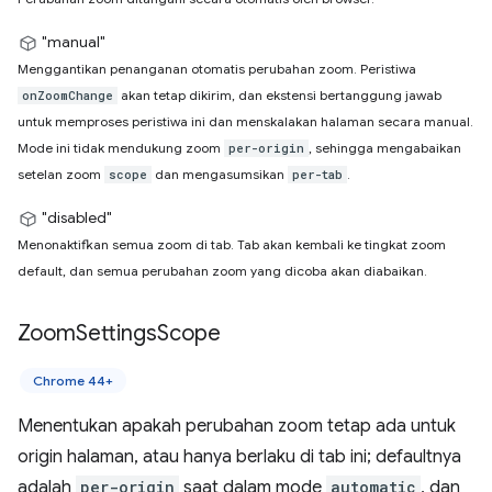
"manual"
Menggantikan penanganan otomatis perubahan zoom. Peristiwa
akan tetap dikirim, dan ekstensi bertanggung jawab
onZoomChange
untuk memproses peristiwa ini dan menskalakan halaman secara manual.
Mode ini tidak mendukung zoom
, sehingga mengabaikan
per-origin
setelan zoom
dan mengasumsikan
.
scope
per-tab
"disabled"
Menonaktifkan semua zoom di tab. Tab akan kembali ke tingkat zoom
default, dan semua perubahan zoom yang dicoba akan diabaikan.
Zoom
Settings
Scope
Chrome 44+
Menentukan apakah perubahan zoom tetap ada untuk
origin halaman, atau hanya berlaku di tab ini; defaultnya
adalah
per-origin
saat dalam mode
automatic
, dan