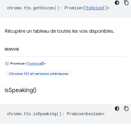
chrome
.
tts
.
getVoices
()
:
Promise<
TtsVoice
[]
>
Récupère un tableau de toutes les voix disponibles.
RENVOIE
Promise<
TtsVoice
[]>
Chrome 101 et versions ultérieures
is
Speaking(
)
chrome
.
tts
.
isSpeaking
()
:
Promise<boolean>