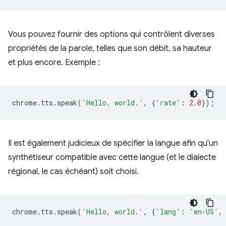
Vous pouvez fournir des options qui contrôlent diverses
propriétés de la parole, telles que son débit, sa hauteur
et plus encore. Exemple :
chrome
.
tts
.
speak
(
'Hello, world.'
,
{
'rate'
:
2.0
});
Il est également judicieux de spécifier la langue afin qu'un
synthétiseur compatible avec cette langue (et le dialecte
régional, le cas échéant) soit choisi.
chrome
.
tts
.
speak
(
'Hello, world.'
,
{
'lang'
:
'en-US'
,