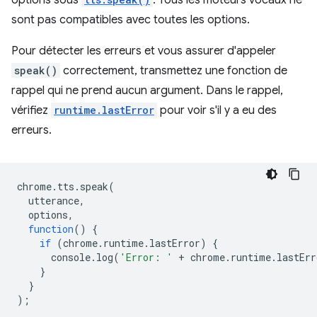
options sous
. Tous les moteurs vocaux ne
sont pas compatibles avec toutes les options.
Pour détecter les erreurs et vous assurer d'appeler
speak()
correctement, transmettez une fonction de
rappel qui ne prend aucun argument. Dans le rappel,
vérifiez
runtime.lastError
pour voir s'il y a eu des
erreurs.
chrome
.
tts
.
speak
(
utterance
,
options
,
function
()
{
if
(
chrome
.
runtime
.
lastError
)
{
console
.
log
(
'Error: '
+
chrome
.
runtime
.
lastErr
}
}
);