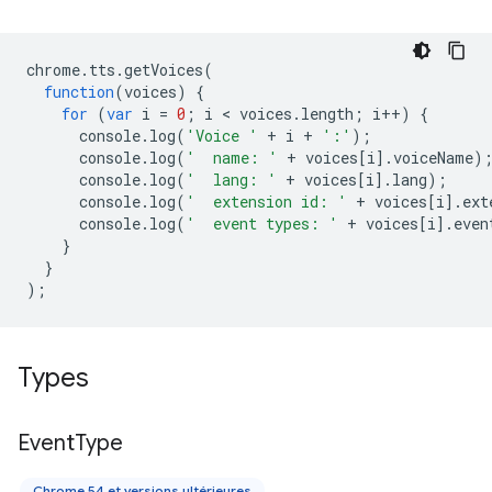
chrome
.
tts
.
getVoices
(
function
(
voices
)
{
for
(
var
i
=
0
;
i
 < 
voices
.
length
;
i
++
)
{
console
.
log
(
'Voice '
+
i
+
':'
);
console
.
log
(
'  name: '
+
voices
[
i
].
voiceName
)
console
.
log
(
'  lang: '
+
voices
[
i
].
lang
);
console
.
log
(
'  extension id: '
+
voices
[
i
].
ext
console
.
log
(
'  event types: '
+
voices
[
i
].
even
}
}
);
Types
Event
Type
Chrome 54 et versions ultérieures