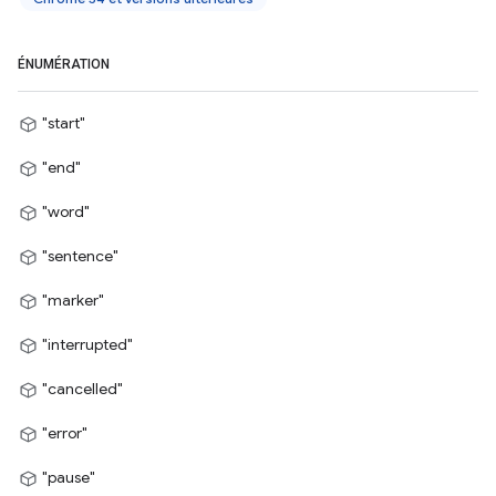
ÉNUMÉRATION
"start"
"end"
"word"
"sentence"
"marker"
"interrupted"
"cancelled"
"error"
"pause"